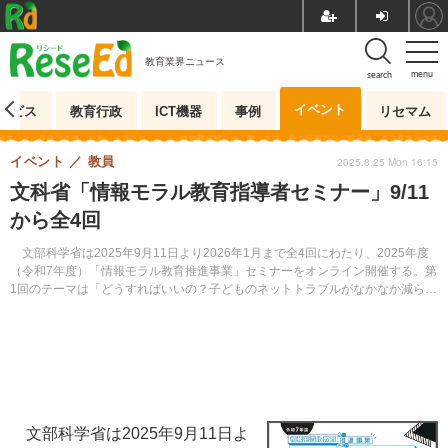
教育業界ニュース
menu
search
イベント
ービス
教育行政
ICT機器
事例
リセマム
イベント
教員
2025.8.25 Mon 16:15
文科省「情報モラル教育指導者セミナー」9/11
から全4回
文部科学省は2025年9月11日より2026年1月まで全4回にわたり、2025年度
（令和7年度）「情報モラル教育推進事業」セミナーをオンライン開催する。第
1回のテーマは「どうすればいいの？子どものネットトラブルがなかなか減らな
い！」。事前申込制。
文部科学省は2025年9月11日よ