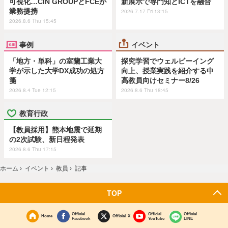
可視化…CIN GROUPとFCEが
新展示で専門知とICTを融合
業務提携
2026.7.17 Fri 13:15
2026.8.6 Thu 15:45
事例
イベント
「地方・単科」の室蘭工業大
探究学習でウェルビーイング
学が示した大学DX成功の処方
向上、授業実践を紹介する中
箋
高教員向けセミナー8/26
2026.8.4 Tue 12:15
2026.8.6 Thu 18:45
教育行政
【教員採用】熊本地震で延期
の2次試験、新日程発表
2026.8.6 Thu 17:15
ホーム
›
イベント
›
教員
›
記事
TOP
Official
Official
Official
Home
Official X
Facebook
YouTube
LINE