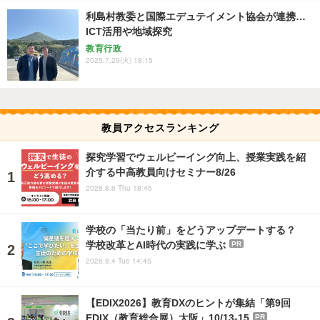
利島村教委と国際エデュテイメント協会が連携…
ICT活用や地域探究
教育行政
2025.7.29(火) 18:15
教員アクセスランキング
探究学習でウェルビーイング向上、授業実践を紹
介する中高教員向けセミナー8/26
2026.8.6 Thu 18:45
学校の「当たり前」をどうアップデートする？
学校改革とAI時代の実践に学ぶ
PR
2026.8.4 Tue 14:45
【EDIX2026】教育DXのヒントが集結「第9回
EDIX（教育総合展）大阪」10/13-15
PR