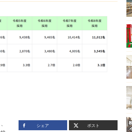
日、
シェア
ポスト