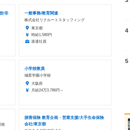
校/非
一般事務/教育関連
株式会社リクルートスタッフィング
東京都
時給1,580円
派遣社員
小学校教員
城星学園小学校
大阪府
月給24万3,786円～
損害保険 教育企画・営業支援/大手生命保険
会社/東京都
川校