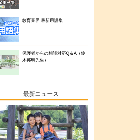
教育業界 最新用語集
保護者からの相談対応Q＆A（鈴
木邦明先生）
最新ニュース