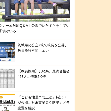
クレーム対応Q＆A】公園でいたずらをしてい
子供がいる
茨城県の公立7校で校長を公募、
教員免許不問…エン
【教員採用】長崎県、最終合格者
495人…倍率2.0倍
「こども性暴力防止法」特設ペー
ジ公開…対象事業者や防犯カメラ
設置を解説