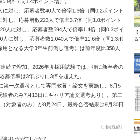
率5.9倍（同1.4ポイント増）。
対し、応募者数40人で倍率1.3倍（同0.2ポイント
対し、応募者数223人で倍率3.7倍（同1.0ポイント
人に対し、応募者数594人で倍率1.4倍（同0.3ポイ
【
に対し、応募者数1,040人で倍率11.6倍（同1.3ポ
る
用となる大学3年生前倒し選考には前年度比358人
年連続で増加。2026年度採用試験では、特に新卒者の
、応募倍率は3年ぶりに3倍を超えた。
日に第一次選考として専門教養・論文を実施し、8月5
験者のみ7月13日にキャリア論文選考あり）。第二
技（対象者のみ）が8月24日、最終合否結果は9月30日
《川端珠紀》
記事はいかがでしたか？