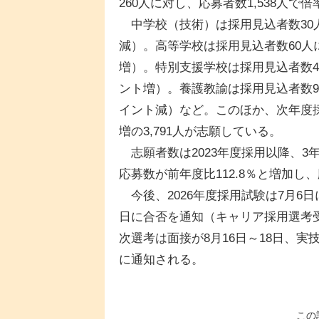
260人に対し、応募者数1,538人で倍
中学校（技術）は採用見込者数30人に
減）。高等学校は採用見込者数60人に
増）。特別支援学校は採用見込者数420
ント増）。養護教諭は採用見込者数90人
イント減）など。このほか、次年度採
増の3,791人が志願している。
志願者数は2023年度採用以降、3
応募数が前年度比112.8％と増加し
今後、2026年度採用試験は7月6
日に合否を通知（キャリア採用選考受
次選考は面接が8月16日～18日、実
に通知される。
この