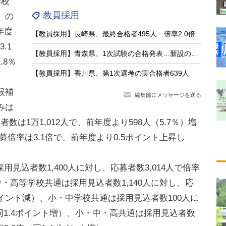
学校
教員採用
）の
年度
【教員採用】長崎県、最終合格者495人…倍率2.0倍
.1
【教員採用】青森県、1次試験の合格発表…新設の大3生選考115人が通過
.8％
【教員採用】香川県、第1次選考の実合格者639人
候補
編集部にメッセージを送る
みは
数は1万1,012人で、前年度より598人（5.7％）増
募倍率は3.1倍で、前年度より0.5ポイント上昇し
込者数1,400人に対し、応募者数3,014人で倍率
中・高等学校共通は採用見込者数1,140人に対し、応
.3ポイント減）、小・中学校共通は採用見込者数100人に
（同1.4ポイント増）、小・中・高共通は採用見込者数