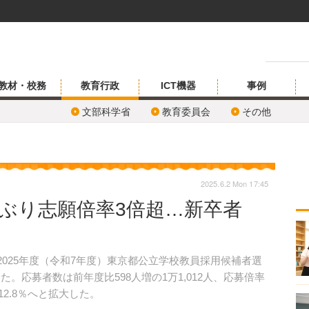
教材・校務
教育行政
ICT機器
事例
文部科学省
教育委員会
その他
2025.6.2 Mon 17:45
ぶり志願倍率3倍超…新卒者
、2025年度（令和7年度）東京都公立学校教員採用候補者選
た。応募者数は前年度比598人増の1万1,012人、応募倍率
12.8％へと拡大した。