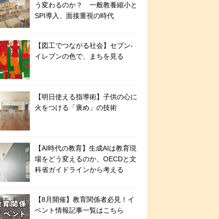
う変わるのか？ 一般教養縮小と
SPI導入、面接重視の時代
【図工でつながる社会】セブン‐
イレブンの色で、まちを見る
【明日使える指導術】子供の心に
火をつける「褒め」の技術
【AI時代の教育】生成AIは教育現
場をどう変えるのか、OECDと文
科省ガイドラインから考える
【8月開催】教育関係者必見！イ
ベント情報記事一覧はこちら