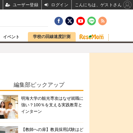
ユーザー登録
ログイン
こんにちは、ゲストさん
学校の回線速度計測
イベント
編集部ピックアップ
明海大学の観光専攻はなぜ就職に
強い？100％を支える実践教育と
インターン
【教師への扉】教員採用試験はど