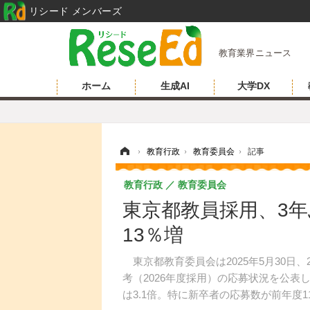
リシード メンバーズ
教育業界ニュース
ホーム
生成AI
大学DX
ホーム
›
教育行政
›
教育委員会
›
記事
教育行政
教育委員会
東京都教員採用、3年
13％増
東京都教育委員会は2025年5月30日
考（2026年度採用）の応募状況を公表し
は3.1倍。特に新卒者の応募数が前年度1