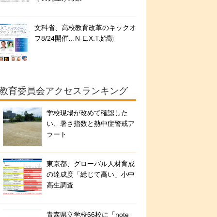
文科省、高校教育改革のキックオ
フ8/24開催…N-E.X.T.始動
教育委員会アクセスランキング
学校現場が改めて確認した
い、暑さ指数と熱中症警戒ア
ラート
東京都、グローバル人材育成
の達成度「総じて高い」小中
高生調査
青森県立学校66校に「note