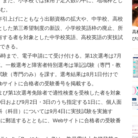
。また、小学校では採用予定人数の中に、地域枠とし
含む。
引上げにともなう出願資格の拡大や、中学校、高校
とした第三希望制度の新設、小学校英語枠の廃止、所
高
有する者を対象とした中学校英語、高校英語の実技試
び
認できる。
後5時まで、電子申請にて受け付ける。第1次選考は7月
施。一般選考と障害者特別選考は筆記試験（専門・教
試験（専門のみ）を課す。選考結果は8月1日付けで
bサイトに合格者の受験番号を掲載する。
よび第1次選考免除者で適性検査を受検した者を対象
9日および9月2日・3日のうち指定する1日に、個人面
科（科目）については9月4日に実技試験を実施す
員に郵送するとともに、Webサイトに合格者の受験番