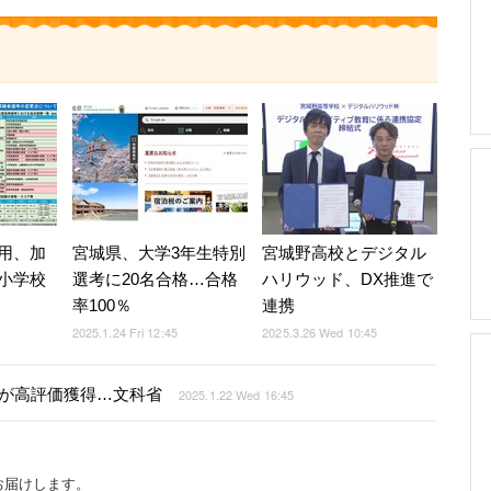
用、加
宮城県、大学3年生特別
宮城野高校とデジタル
小学校
選考に20名合格…合格
ハリウッド、DX推進で
率100％
連携
2025.1.24 Fri 12:45
2025.3.26 Wed 10:45
校が高評価獲得…文科省
2025.1.22 Wed 16:45
お届けします。