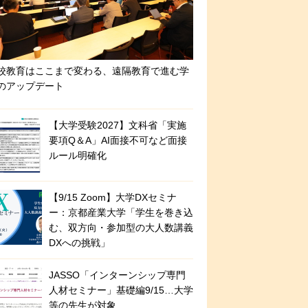
校教育はここまで変わる、遠隔教育で進む学
のアップデート
【大学受験2027】文科省「実施
要項Q＆A」AI面接不可など面接
ルール明確化
【9/15 Zoom】大学DXセミナ
ー：京都産業大学「学生を巻き込
む、双方向・参加型の大人数講義
DXへの挑戦」
JASSO「インターンシップ専門
人材セミナー」基礎編9/15…大学
等の先生が対象