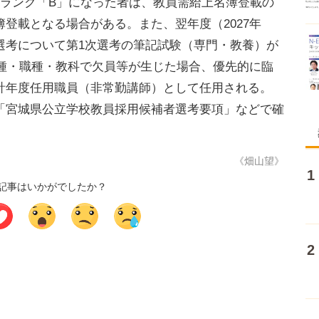
ランク「B」になった者は、教員需給上名簿登載の
登載となる場合がある。また、翌年度（2027年
選考について第1次選考の筆記試験（専門・教養）が
校種・職種・教科で欠員等が生じた場合、優先的に臨
計年度任用職員（非常勤講師）として任用される。
「宮城県公立学校教員採用候補者選考要項」などで確
《畑山望》
記事はいかがでしたか？