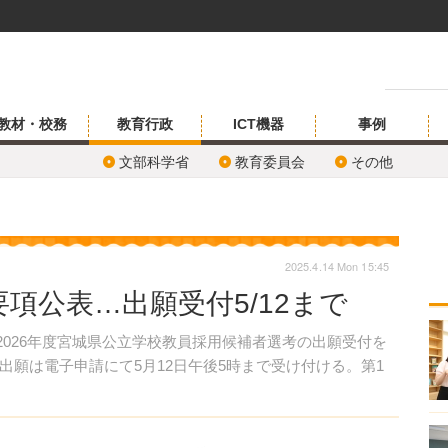
教材・校務
教育行政
ICT機器
事例
文部科学省
教育委員会
その他
2025.4.14 Mon 15:45
項公表…出願受付5/12まで
、2026年度宮城県公立学校教員採用候補者選考の出願受付を
出願は電子申請にて5月12日午後5時まで受け付ける。第1