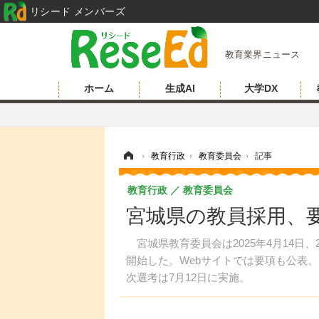
リシード メンバーズ
教育業界ニュース
ホーム
生成AI
大学DX
ホーム
›
教育行政
›
教育委員会
›
記事
教育行政
教育委員会
宮城県の教員採用、要
宮城県教育委員会は2025年4月14日
開始した。Webサイトでは要項も公表。
次選考は7月12日に実施。