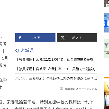
日、
シェア
ポスト
補者
宮城県
イト
て5月
【教員採用】宮城県1次1,067名、仙台市988名受験…出題ミスも公表
選考
【教員採用】宮城県1次受験率93％…美術で出題誤り
東北大、三菱地所と包括連携…丸の内を拠点に産学連携を強化
立学
数
編集部にメッセージを送る
程
程度、栄養教諭若干名。特別支援学校の採用はそれぞ