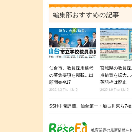
編集部おすすめの記事
仙台市、教員採用選考
宮城県の教員採
の募集要項を掲載…出
点措置を拡大…
願開始4/17
英語枠は廃止
2025.4.3 Thu 13:15
2025.1.9 Thu 13:15
SSH中間評価、仙台第一・加古川東ら7
教育業界の最新情報を