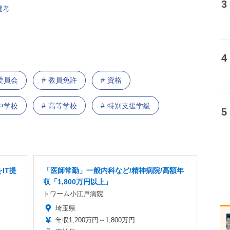
選考
委員会
教員免許
資格
中学校
高等学校
特別支援学級
IT提
「医師常勤」一般内科など/精神病院/高額年
収「1,800万円以上」
トワーム小江戸病院
埼玉県
年収1,200万円～1,800万円