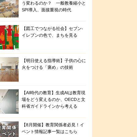
う変わるのか？ 一般教養縮小と
SPI導入、面接重視の時代
【図工でつながる社会】セブン‐
イレブンの色で、まちを見る
【明日使える指導術】子供の心に
火をつける「褒め」の技術
【AI時代の教育】生成AIは教育現
場をどう変えるのか、OECDと文
科省ガイドラインから考える
【8月開催】教育関係者必見！イ
ベント情報記事一覧はこちら