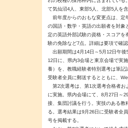
れの校種の採用枠内に含まれている
て気仙沼4人、東部5人、北部5人を
前年度からのおもな変更点は、定年
の国語・数学・英語の出願者を対象
定の英語外部試験の資格・スコアを
験の免除など7点。詳細は要項で確
出願期間は4月14日～5月12日午
12日に、県内3会場と東京会場で実
養）を、教職経験者特別選考は筆記
受験者全員に郵送するとともに、We
第2次選考は、第1次選考合格者お
に実施。県内会場にて、8月27日～2
接、集団討議を行う。実技のある教
る。選考結果は9月26日に受験者全
号を掲載する。