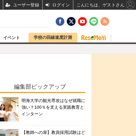
ユーザー登録
ログイン
こんにちは、ゲストさん
学校の回線速度計測
イベント
編集部ピックアップ
明海大学の観光専攻はなぜ就職に
強い？100％を支える実践教育と
インターン
【教師への扉】教員採用試験はど