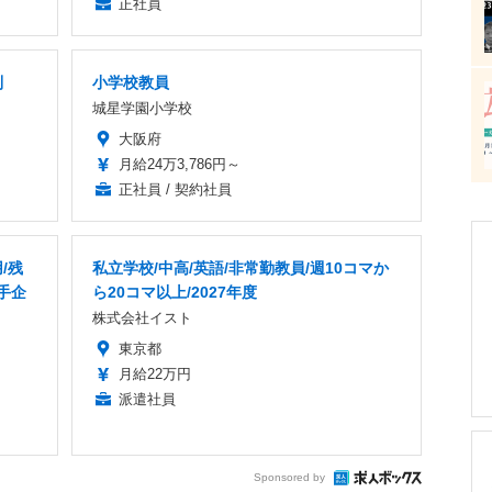
正社員
制
小学校教員
城星学園小学校
大阪府
月給24万3,786円～
正社員 / 契約社員
/残
私立学校/中高/英語/非常勤教員/週10コマか
手企
ら20コマ以上/2027年度
株式会社イスト
東京都
月給22万円
派遣社員
Sponsored by