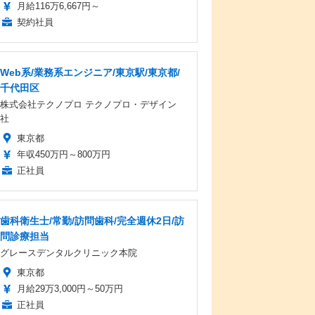
月給116万6,667円～
契約社員
Web系/業務系エンジニア/東京駅/東京都/
千代田区
株式会社テクノプロ テクノプロ・デザイン
社
東京都
年収450万円～800万円
正社員
歯科衛生士/常勤/訪問歯科/完全週休2日/訪
問診療担当
グレースデンタルクリニック本院
東京都
月給29万3,000円～50万円
正社員