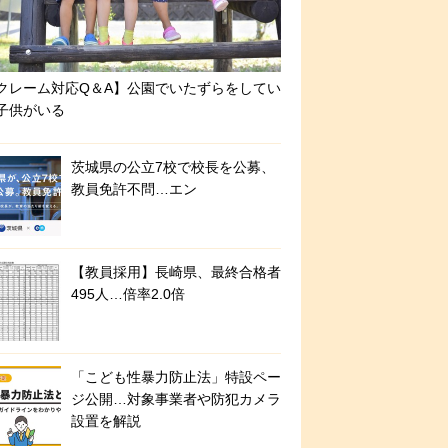
クレーム対応Q＆A】公園でいたずらをしてい
子供がいる
茨城県の公立7校で校長を公募、
教員免許不問…エン
【教員採用】長崎県、最終合格者
495人…倍率2.0倍
「こども性暴力防止法」特設ペー
ジ公開…対象事業者や防犯カメラ
設置を解説