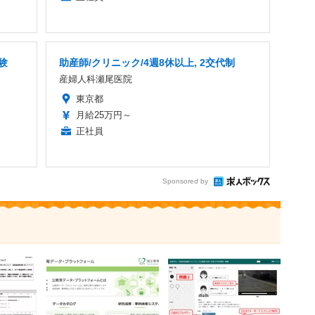
験
助産師/クリニック/4週8休以上, 2交代制
産婦人科瀬尾医院
東京都
月給25万円～
正社員
Sponsored by