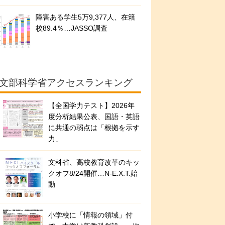
障害ある学生5万9,377人、在籍
校89.4％…JASSO調査
文部科学省アクセスランキング
【全国学力テスト】2026年
度分析結果公表、国語・英語
に共通の弱点は「根拠を示す
力」
文科省、高校教育改革のキッ
クオフ8/24開催…N-E.X.T.始
動
小学校に「情報の領域」付