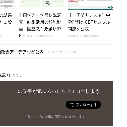
の結果
全国学力・学習状況調
【全国学力テスト】中
別に賛
査、結果活用の解説動
学理科のCBTサンプル
画…国立教育政策研究
問題を公表
所
0
2024.11.12 Tue 9:15
2024.10.30 Wed 10:55
業改善アイデアなど公表
2024.10.25 Fri 13:15
お届けします。
この記事が気に入ったらフォローしよう
リシードの最新の話題をお届けします