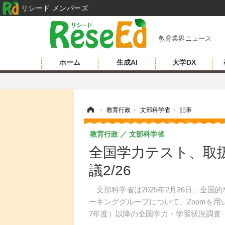
リシード メンバーズ
教育業界ニュース
ホーム
生成AI
大学DX
ホーム
›
教育行政
›
文部科学省
›
記事
教育行政
文部科学省
全国学力テスト、取
議2/26
文部科学省は2025年2月26日、全国
ーキンググループについて、Zoomを用
7年度）以降の全国学力・学習状況調査