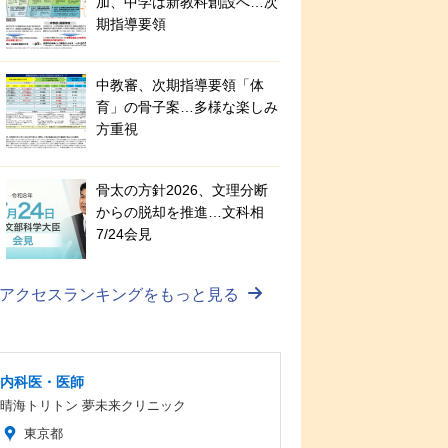
加、中学は新教科創設へ…次
期指導要領
中教審、次期指導要領「体
育」の骨子案…多様な楽しみ
方重視
骨太の方針2026、文理分断
からの脱却を推進…文科相
7/24会見
アクセスランキングをもっと見る
内科医・医師
晴海トリトン 夢未来クリニック
東京都