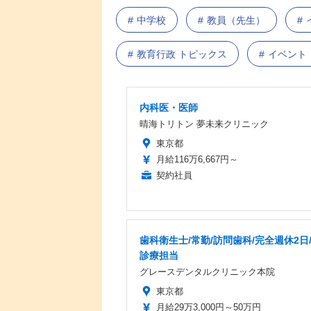
中学校
教員（先生）
教育行政 トピックス
イベント
内科医・医師
晴海トリトン 夢未来クリニック
東京都
月給116万6,667円～
契約社員
歯科衛生士/常勤/訪問歯科/完全週休2日
診療担当
グレースデンタルクリニック本院
東京都
月給29万3,000円～50万円