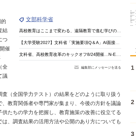
文部科学省
国的
査結
高校教育はここまで変わる、遠隔教育で進む学びのアップデート
につ
【大学受験2027】文科省「実施要項Q＆A」AI面接不可など面接ルール明確化
で開催
文科省、高校教育改革のキックオフ8/24開催…N-E.X.T.始動
年
（全
編集部にメッセージを送る
て議
査（全国学力テスト）の結果をどのように取り扱う
で、教育関係者や専門家が集まり、今後の方針を議論
子供たちの学力を把握し、教育施策の改善に役立てる
では、調査結果の活用方法や公開のあり方についても