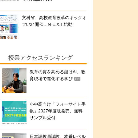
文科省、高校教育改革のキックオ
フ8/24開催…N-E.X.T.始動
授業アクセスランキング
教育の質を高める鍵はAI、教
育現場で進化する学び
PR
小中高向け「フォーサイト手
帳」2027年度版発売、無料
サンプル受付
日本語教員試験、本番レベル