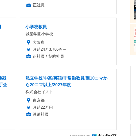
正社員
制
小学校教員
城星学園小学校
大阪府
月給24万3,786円～
正社員 / 契約社員
/残
私立学校/中高/英語/非常勤教員/週10コマか
手企
ら20コマ以上/2027年度
株式会社イスト
東京都
月給22万円
派遣社員
Sponsored by