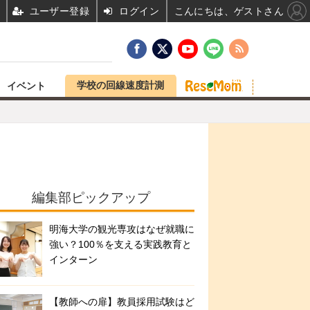
ユーザー登録
ログイン
こんにちは、ゲストさん
学校の回線速度計測
イベント
編集部ピックアップ
明海大学の観光専攻はなぜ就職に
強い？100％を支える実践教育と
インターン
【教師への扉】教員採用試験はど