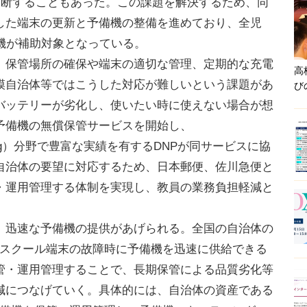
中断することもあった。この課題を解決するため、同
した端末の更新と予備機の整備を進めており、全児
機が補助対象となっている。
保管場所の確保や端末の適切な管理、定期的な充電
高
模自治体等ではこうした対応が難しいという課題があ
び
バッテリーが劣化し、使いたい時に使えない場合が想
予備機の無償保管サービスを開始し、
tsourcing）分野で豊富な実績を有するDNPが同サービスに協
自治体の要望に対応するため、日本郵便、佐川急便と
・運用管理する体制を実現し、教員の業務負担軽減と
迅速な予備機の提供があげられる。全国の自治体の
Aスクール端末の故障時に予備機を迅速に供給できる
管・運用管理することで、長期保管による品質劣化等
減につなげていく。具体的には、自治体の資産である