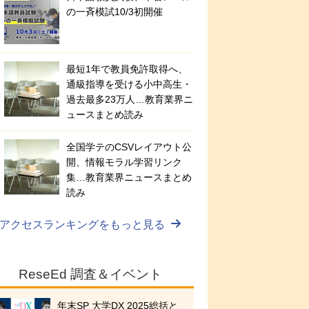
の一斉模試10/3初開催
最短1年で教員免許取得へ、
通級指導を受ける小中高生・
過去最多23万人…教育業界ニ
ュースまとめ読み
全国学テのCSVレイアウト公
開、情報モラル学習リンク
集…教育業界ニュースまとめ
読み
アクセスランキングをもっと見る
ReseEd 調査＆イベント
年末SP 大学DX 2025総括と