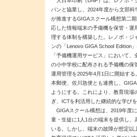
大日本印刷（DNP）は、レノボ・
パンと協業し、2024年度から文部科
が推進するGIGAスクール構想第二
応した情報端末の予備機を保管・運
理する体制を構築した。レノボ・ジ
ンの「Lenovo GIGA School Edition
「予備機運用サービス」において、
の小中学校に配布される予備機の保
運用管理を2025年4月1日に開始する
本郵便、佐川急便とも連携し、GIG
ようにする。これにより、教育現場
ぎ、ICTを利活用した継続的な学び
GIGAスクール構想は、2019年
童・生徒に1人1台の端末を提供し
いる。しかし、端末の故障が想定以