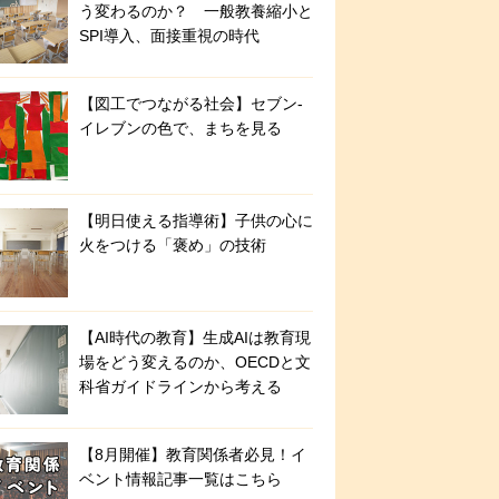
う変わるのか？ 一般教養縮小と
SPI導入、面接重視の時代
【図工でつながる社会】セブン‐
イレブンの色で、まちを見る
【明日使える指導術】子供の心に
火をつける「褒め」の技術
【AI時代の教育】生成AIは教育現
場をどう変えるのか、OECDと文
科省ガイドラインから考える
【8月開催】教育関係者必見！イ
ベント情報記事一覧はこちら