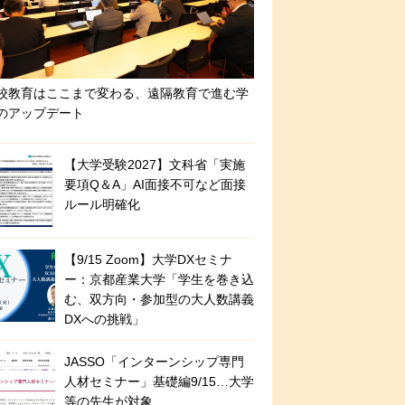
校教育はここまで変わる、遠隔教育で進む学
のアップデート
【大学受験2027】文科省「実施
要項Q＆A」AI面接不可など面接
ルール明確化
【9/15 Zoom】大学DXセミナ
ー：京都産業大学「学生を巻き込
む、双方向・参加型の大人数講義
DXへの挑戦」
JASSO「インターンシップ専門
人材セミナー」基礎編9/15…大学
等の先生が対象