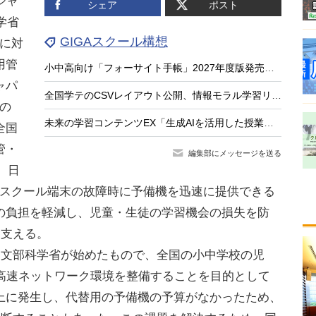
ジャ
シェア
ポスト
学省
GIGAスクール構想
期に対
用管
小中高向け「フォーサイト手帳」2027年度版発売、無料サンプル受付
ャパ
全国学テのCSVレイアウト公開、情報モラル学習リンク集…教育業界ニュースまとめ読み
」の
未来の学習コンテンツEX「生成AIを活用した授業と評価」8/21
全国
管・
編集部にメッセージを送る
。日
Aスクール端末の故障時に予備機を迅速に提供できる
の負担を軽減し、児童・生徒の学習機会の損失を防
を支える。
度に文部科学省が始めたもので、全国の小中学校の児
、高速ネットワーク環境を整備することを目的として
上に発生し、代替用の予備機の予算がなかったため、