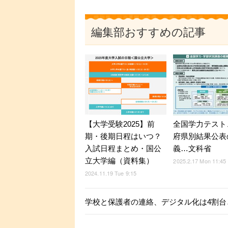
編集部おすすめの記事
【大学受験2025】前
全国学力テスト
期・後期日程はいつ？
府県別結果公表
入試日程まとめ・国公
義…文科省
立大学編（資料集）
2025.2.17 Mon 11:45
2024.11.19 Tue 9:15
学校と保護者の連絡、デジタル化は4割台