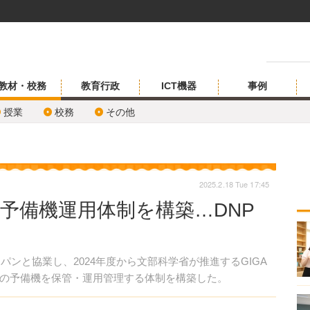
教材・校務
教育行政
ICT機器
事例
授業
校務
その他
2025.2.18 Tue 17:45
の予備機運用体制を構築…DNP
ンと協業し、2024年度から文部科学省が推進するGIGA
の予備機を保管・運用管理する体制を構築した。