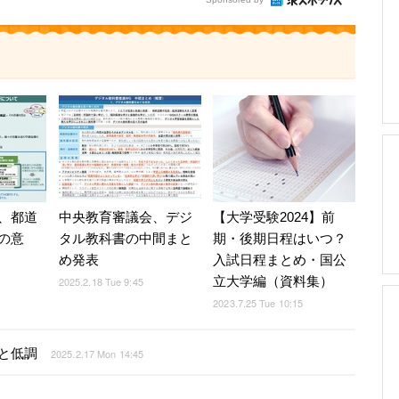
、都道
中央教育審議会、デジ
【大学受験2024】前
の意
タル教科書の中間まと
期・後期日程はいつ？
め発表
入試日程まとめ・国公
立大学編（資料集）
2025.2.18 Tue 9:45
2023.7.25 Tue 10:15
と低調
2025.2.17 Mon 14:45