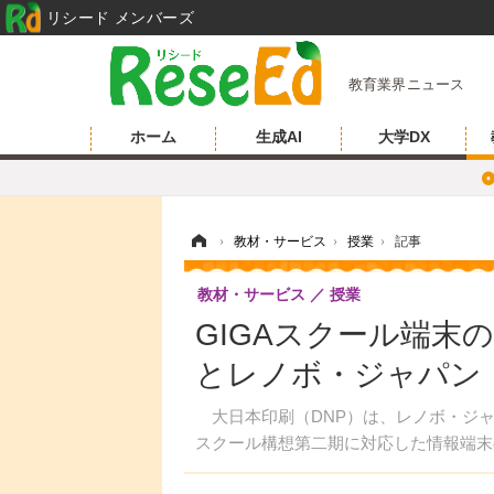
リシード メンバーズ
教育業界ニュース
ホーム
生成AI
大学DX
ホーム
›
教材・サービス
›
授業
›
記事
教材・サービス
授業
GIGAスクール端末
とレノボ・ジャパン
大日本印刷（DNP）は、レノボ・ジャパ
スクール構想第二期に対応した情報端末