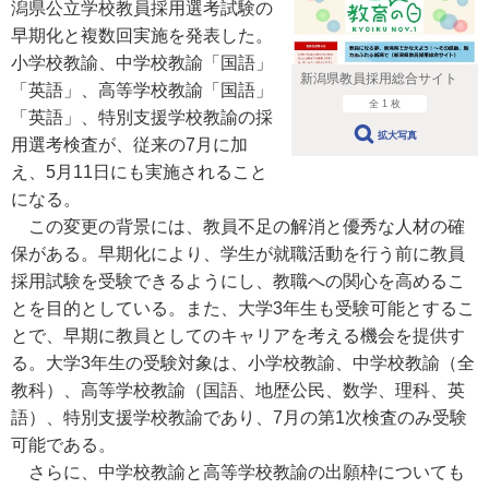
潟県公立学校教員採用選考試験の
早期化と複数回実施を発表した。
小学校教諭、中学校教諭「国語」
新潟県教員採用総合サイト
「英語」、高等学校教諭「国語」
全 1 枚
「英語」、特別支援学校教諭の採
拡大写真
用選考検査が、従来の7月に加
え、5月11日にも実施されること
になる。
この変更の背景には、教員不足の解消と優秀な人材の確
保がある。早期化により、学生が就職活動を行う前に教員
採用試験を受験できるようにし、教職への関心を高めるこ
とを目的としている。また、大学3年生も受験可能とするこ
とで、早期に教員としてのキャリアを考える機会を提供す
る。大学3年生の受験対象は、小学校教諭、中学校教諭（全
教科）、高等学校教諭（国語、地歴公民、数学、理科、英
語）、特別支援学校教諭であり、7月の第1次検査のみ受験
可能である。
さらに、中学校教諭と高等学校教諭の出願枠についても