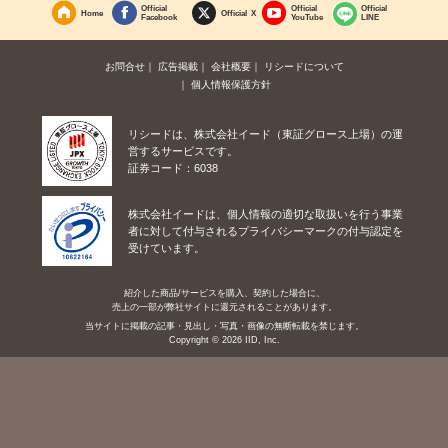
Official
Official
Official
Home
Official X
Facebook
YouTube
LINE
お問合せ
広告掲載
会社概要
リシードについて
個人情報保護方針
リシードは、株式会社イード（東証グロース上場）の運
営するサービスです。
証券コード：6038
株式会社イードは、個人情報の適切な取扱いを行う事業
者に対して付与されるプライバシーマークの付与認定を
受けています。
紹介した商品/サービスを購入、契約した場合に、
売上の一部が弊社サイトに還元されることがあります。
当サイトに掲載の記事・見出し・写真・画像の無断転載を禁じます。
Copyright © 2026 IID, Inc.