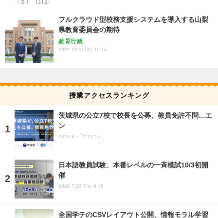
フルクラウド型校務支援システムを導入する山梨
県教育委員会の期待
教育行政
2024.12.25(水) 10:15
授業アクセスランキング
茨城県の公立7校で校長を公募、教員免許不問…エ
ン
2026.8.7 Fri 19:15
日本語教員試験、本番レベルの一斉模試10/3初開
催
2026.7.23 Thu 9:15
全国学テのCSVレイアウト公開、情報モラル学習