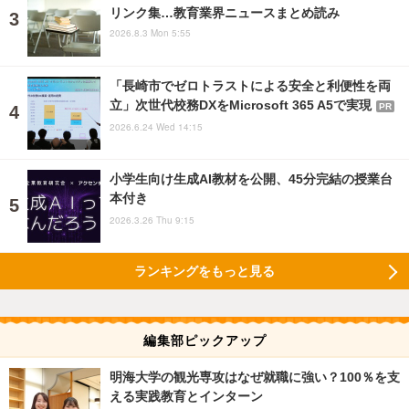
リンク集…教育業界ニュースまとめ読み
2026.8.3 Mon 5:55
「長崎市でゼロトラストによる安全と利便性を両
立」次世代校務DXをMicrosoft 365 A5で実現
PR
2026.6.24 Wed 14:15
小学生向け生成AI教材を公開、45分完結の授業台
本付き
2026.3.26 Thu 9:15
ランキングをもっと見る
編集部ピックアップ
明海大学の観光専攻はなぜ就職に強い？100％を支
える実践教育とインターン