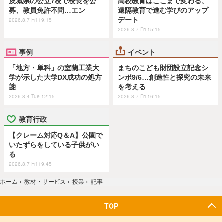
茨城県の公立7校で校長を公
高校教育はここまで変わる、
募、教員免許不問…エン
遠隔教育で進む学びのアップ
デート
2026.8.7 Fri 19:15
2026.8.7 Fri 15:15
事例
イベント
「地方・単科」の室蘭工業大
まちのこども財団設立記念シ
学が示した大学DX成功の処方
ンポ9/6…創造性と探究の未来
箋
を考える
2026.8.4 Tue 12:15
2026.8.7 Fri 16:15
教育行政
【クレーム対応Q＆A】公園で
いたずらをしている子供がい
る
2026.8.7 Fri 19:45
ホーム
›
教材・サービス
›
授業
›
記事
TOP