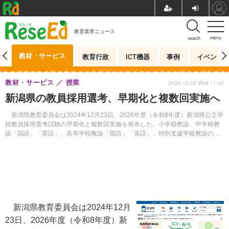
教育業界ニュース
menu
search
教材・サービス
測
教育行政
ICT機器
事例
イベント
教材・サービス
授業
2024.12.25 Wed 11:45
新潟県の教員採用選考、早期化と複数回実施へ
新潟県教育委員会は2024年12月23日、2026年度（令和8年度）新潟県公立学
校教員採用選考試験の早期化と複数回実施を発表した。小学校教諭、中学校教
諭「国語」「英語」、高等学校教諭「国語」「英語」、特別支援学校教諭の採
用選考検査が、従来の7月に加え、5月11日にも実施されることになる。
新潟県教育委員会は2024年12月
23日、2026年度（令和8年度）新