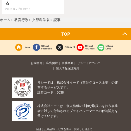
る
2026.8.7 Fri 19:45
ホーム
›
教育行政
›
文部科学省
›
記事
TOP
Official
Official
Official
Home
Official X
Facebook
YouTube
LINE
お問合せ
広告掲載
会社概要
リシードについて
個人情報保護方針
リシードは、株式会社イード（東証グロース上場）の運
営するサービスです。
証券コード：6038
株式会社イードは、個人情報の適切な取扱いを行う事業
者に対して付与されるプライバシーマークの付与認定を
受けています。
紹介した商品/サービスを購入、契約した場合に、