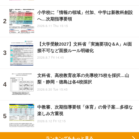
小学校に「情報の領域」付加、中学は新教科創設
へ…次期指導要領
2026.6.11 Thu 15:15
【大学受験2027】文科省「実施要項Q＆A」AI面
接不可など面接ルール明確化
2026.8.7 Fri 14:45
文科省、高校教育改革の先導校75校を採択…山
梨・静岡・徳島は各4校採択
2026.6.30 Tue 15:45
中教審、次期指導要領「体育」の骨子案…多様な
楽しみ方重視
2026.6.12 Fri 12:15
ランキングをもっと見る