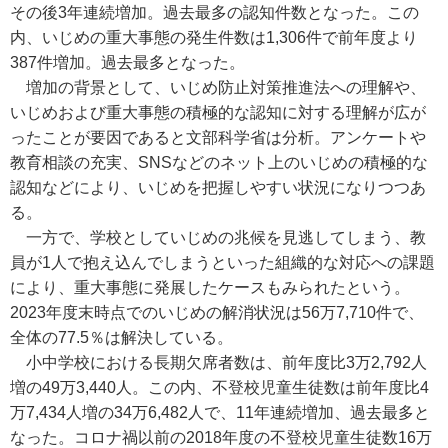
その後3年連続増加。過去最多の認知件数となった。この
内、いじめの重大事態の発生件数は1,306件で前年度より
387件増加。過去最多となった。
増加の背景として、いじめ防止対策推進法への理解や、
いじめおよび重大事態の積極的な認知に対する理解が広が
ったことが要因であると文部科学省は分析。アンケートや
教育相談の充実、SNSなどのネット上のいじめの積極的な
認知などにより、いじめを把握しやすい状況になりつつあ
る。
一方で、学校としていじめの兆候を見逃してしまう、教
員が1人で抱え込んでしまうといった組織的な対応への課題
により、重大事態に発展したケースもみられたという。
2023年度末時点でのいじめの解消状況は56万7,710件で、
全体の77.5％は解決している。
小中学校における長期欠席者数は、前年度比3万2,792人
増の49万3,440人。この内、不登校児童生徒数は前年度比4
万7,434人増の34万6,482人で、11年連続増加、過去最多と
なった。コロナ禍以前の2018年度の不登校児童生徒数16万