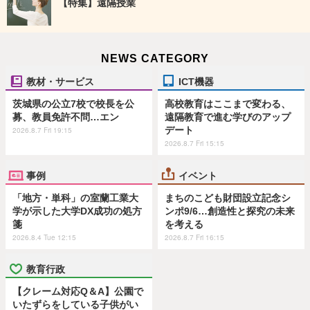
【特集】遠隔授業
NEWS CATEGORY
教材・サービス
ICT機器
茨城県の公立7校で校長を公
高校教育はここまで変わる、
募、教員免許不問…エン
遠隔教育で進む学びのアップ
デート
2026.8.7 Fri 19:15
2026.8.7 Fri 15:15
事例
イベント
「地方・単科」の室蘭工業大
まちのこども財団設立記念シ
学が示した大学DX成功の処方
ンポ9/6…創造性と探究の未来
箋
を考える
2026.8.4 Tue 12:15
2026.8.7 Fri 16:15
教育行政
【クレーム対応Q＆A】公園で
いたずらをしている子供がい