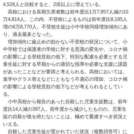
4,528人と比較すると、2倍以上に増えている。
高校における長期欠席者数は前年度比1万7,957人減の10
万4,814人。この内、不登校によるものは前年度比8,195人
増の6万8,770人。不登校生徒は小中学校同様増加傾向にあ
り、過去最多となった。
増加傾向に歯止めの効かない不登校の状況について、小
中学校では保護者の学校に対する意識の変化や、コロナ禍
の影響による登校意欲の低下、特別な配慮を必要とする児
童生徒に対する早期からの適切な指導や必要な支援に課題
があったことなどが要因と考えられる。高校においては、
進学やクラス替えなどにともなう不適応の増加、コロナ禍
の影響による登校意欲の低下などが考えられるとしてい
る。
小中高校から報告のあった自殺した児童生徒数は、前年
度比14人減の397人。前年度から減少したものの、児童生
徒の自殺が後を絶たないことは、極めて憂慮すべき状況と
いえる。
自殺した児童生徒が置かれていた状況（複数回答可）に