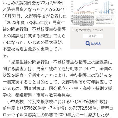
いじめの認知件数が73万2,568件
と過去最多となったことが2024年
10月31日、文部科学省が公表した
「2023年度（令和5年度）児童生
徒の問題行動・不登校等生徒指導
いじめの状況について
上の諸課題に関する調査」で明ら
全 6 枚
かになった。いじめの重大事態、
拡大写真
不登校も過去最多を更新してい
る。
「児童生徒の問題行動・不登校等生徒指導上の諸課題に
関する調査」は、児童生徒の問題行動等について、全国の
状況を調査・分析することにより、生徒指導上の取組みを
一層充実すること目的として、文部科学省が毎年調査して
いるもの。調査対象は、国公私立小・中・高校・特別支援
学校、都道府県・市町村教育委員会。
小中高校、特別支援学校におけるいじめの認知件数は、
前年度より5万620件増（7.4％増）の73万2,568件。新型コ
ロナウイルス感染症の影響で2020年度に一旦減少したが、