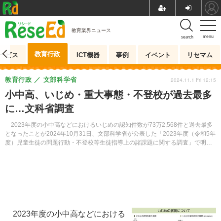
教育業界ニュース
menu
search
教育行政
ービス
ICT機器
事例
イベント
リセマム
教育行政
文部科学省
2024.11.1 Fri 12:15
小中高、いじめ・重大事態・不登校が過去最多
に…文科省調査
2023年度の小中高などにおけるいじめの認知件数が73万2,568件と過去最多
となったことが2024年10月31日、文部科学省が公表した「2023年度（令和5年
度）児童生徒の問題行動・不登校等生徒指導上の諸課題に関する調査」で明ら
かになった。いじめの重大事態、不登校も過去最多を更新している。
2023年度の小中高などにおける