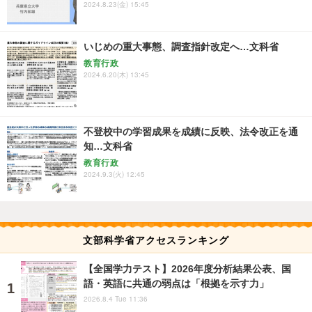
2024.8.23(金) 15:45
いじめの重大事態、調査指針改定へ…文科省
教育行政
2024.6.20(木) 13:45
不登校中の学習成果を成績に反映、法令改正を通
知…文科省
教育行政
2024.9.3(火) 12:45
文部科学省アクセスランキング
【全国学力テスト】2026年度分析結果公表、国
語・英語に共通の弱点は「根拠を示す力」
2026.8.4 Tue 11:36