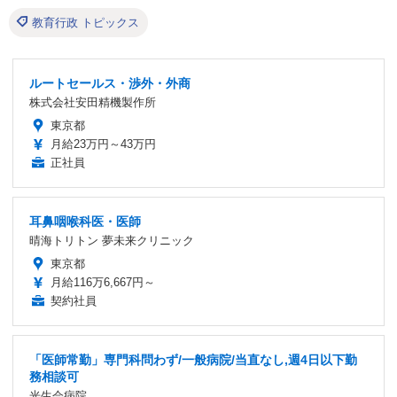
教育行政 トピックス
ルートセールス・渉外・外商
株式会社安田精機製作所
東京都
月給23万円～43万円
正社員
耳鼻咽喉科医・医師
晴海トリトン 夢未来クリニック
東京都
月給116万6,667円～
契約社員
「医師常勤」専門科問わず/一般病院/当直なし,週4日以下勤
務相談可
光生会病院