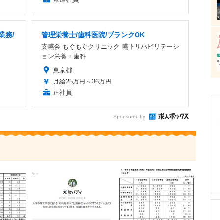
業務/
管理栄養士/歯科医院/ブランクOK
支嚥会 もぐもぐクリニック 嚥下リハビリテーシ
ョン栄養・歯科
東京都
月給25万円～36万円
正社員
Sponsored by