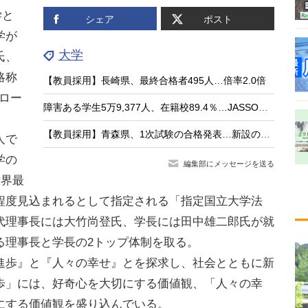
学と
シェア
ポスト
学が
大学
氏、
略称
【教員採用】長崎県、最終合格者495人…倍率2.0倍
グロー
障害ある学生5万9,377人、在籍校89.4％…JASSO調査
【教員採用】青森県、1次試験の合格発表…新設の大3生選考115人が通過
人で
学の
編集部にメッセージを送る
世界最
程度見込まれるとして指定される「指定国立大学法
代理事長には大竹尚登氏、学長には田中雄二郎氏が就
る理事長と学長の2トップ体制を取る。
歩』と『人々の幸せ』とを探求し、社会とともに新
歩」には、好奇心を大切にする価値観、「人々の幸
にする価値観を盛り込んでいる。