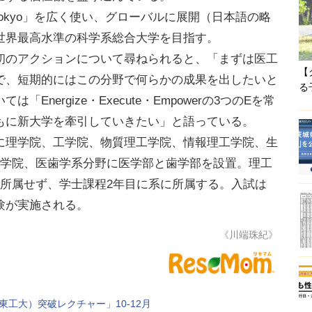
 Tokyo」を広く使い、グローバルに展開（日本語の略
世界最高水準の科学系総合大学を目指す。
のアクションについて尋ねられると、「まずは医工
【
で、短期的にはこの分野で何らかの成果を出したいと
る
nergize・Execute・Empowerの3つのEを常
もに新大学を牽引していきたい」と語っている。
理学院、工学院、物質理工学院、情報理工学院、生
6学院、医歯学系分野に医学部と歯学部を設置。理工
に所属せず、学士課程2年目に系に所属する。入試は
験が実施される。
《川端珠紀》
東工大）突破レクチャー」10-12月