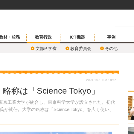
教材・校務
教育行政
ICT機器
事例
文部科学省
教育委員会
その他
2024.10.1 Tue 19:15
は「Science Tokyo」
と東京工業大学が統合し、東京科学大学が設立された。初代
就任。大学の略称は「Science Tokyo」を広く使い、