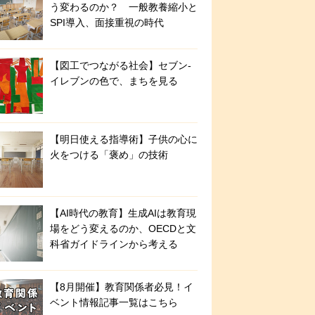
う変わるのか？ 一般教養縮小と
SPI導入、面接重視の時代
【図工でつながる社会】セブン‐
イレブンの色で、まちを見る
【明日使える指導術】子供の心に
火をつける「褒め」の技術
【AI時代の教育】生成AIは教育現
場をどう変えるのか、OECDと文
科省ガイドラインから考える
【8月開催】教育関係者必見！イ
ベント情報記事一覧はこちら