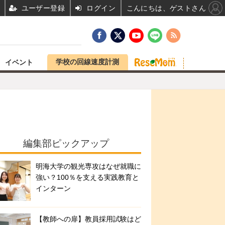
ユーザー登録
ログイン
こんにちは、ゲストさん
学校の回線速度計測
イベント
編集部ピックアップ
明海大学の観光専攻はなぜ就職に
強い？100％を支える実践教育と
インターン
【教師への扉】教員採用試験はど