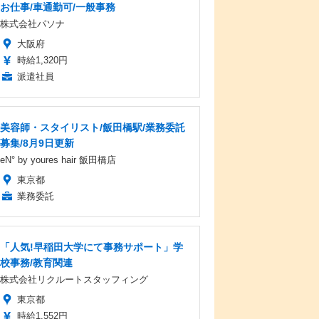
お仕事/車通勤可/一般事務
株式会社パソナ
大阪府
時給1,320円
派遣社員
美容師・スタイリスト/飯田橋駅/業務委託
募集/8月9日更新
eN° by youres hair 飯田橋店
東京都
業務委託
「人気!早稲田大学にて事務サポート」学
校事務/教育関連
株式会社リクルートスタッフィング
東京都
時給1,552円