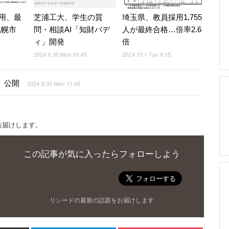
用、最
芝浦工大、学生の質
埼玉県、教員採用1,755
札幌市
問・相談AI「知財バデ
人が最終合格…倍率2.6
ィ」開発
倍
2024.9.30 Mon 16:45
2024.10.1 Tue 9:15
」公開
2024.9.30 Mon 11:45
お届けします。
この記事が気に入ったらフォローしよう
リシードの最新の話題をお届けします