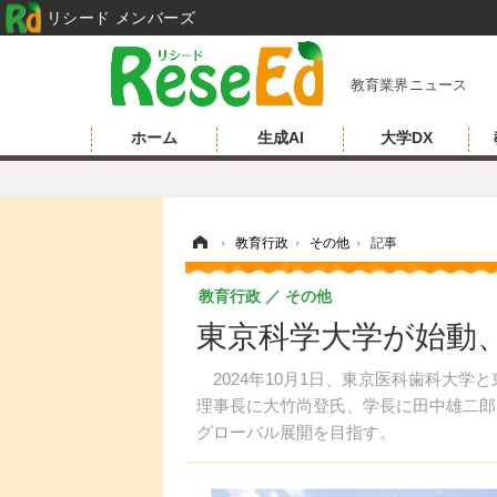
リシード メンバーズ
教育業界ニュース
ホーム
生成AI
大学DX
ホーム
›
教育行政
›
その他
›
記事
教育行政
その他
東京科学大学が始動、略称
2024年10月1日、東京医科歯科大学
理事長に大竹尚登氏、学長に田中雄二郎氏が
グローバル展開を目指す。