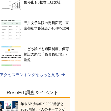
集停止も3校増…旺文社
品川女子学院の定員変更…東
京都私学審議会が10件を認可
こども誰でも通園制度、保育
施設の懸念「職員負担増」7
割超
アクセスランキングをもっと見る
ReseEd 調査＆イベント
年末SP 大学DX 2025総括と
2026展望、4人のキーマンが