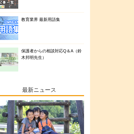
教育業界 最新用語集
保護者からの相談対応Q＆A（鈴
木邦明先生）
最新ニュース