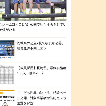
クレーム対応Q＆A】公園でいたずらをしてい
子供がいる
茨城県の公立7校で校長を公募、
教員免許不問…エン
【教員採用】長崎県、最終合格者
495人…倍率2.0倍
「こども性暴力防止法」特設ペー
ジ公開…対象事業者や防犯カメラ
設置を解説