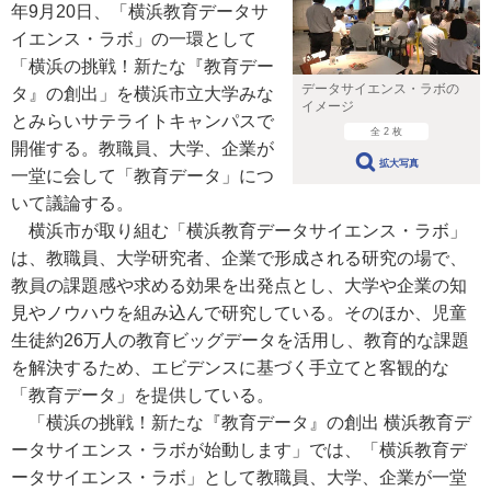
年9月20日、「横浜教育データサ
イエンス・ラボ」の一環として
「横浜の挑戦！新たな『教育デー
データサイエンス・ラボの
タ』の創出」を横浜市立大学みな
イメージ
とみらいサテライトキャンパスで
全 2 枚
開催する。教職員、大学、企業が
拡大写真
一堂に会して「教育データ」につ
いて議論する。
横浜市が取り組む「横浜教育データサイエンス・ラボ」
は、教職員、大学研究者、企業で形成される研究の場で、
教員の課題感や求める効果を出発点とし、大学や企業の知
見やノウハウを組み込んで研究している。そのほか、児童
生徒約26万人の教育ビッグデータを活用し、教育的な課題
を解決するため、エビデンスに基づく手立てと客観的な
「教育データ」を提供している。
「横浜の挑戦！新たな『教育データ』の創出 横浜教育デ
ータサイエンス・ラボが始動します」では、「横浜教育デ
ータサイエンス・ラボ」として教職員、大学、企業が一堂