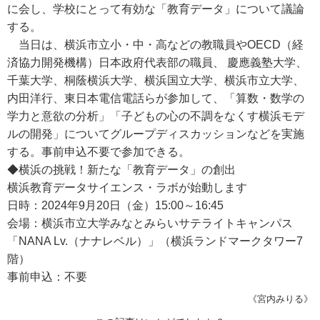
に会し、学校にとって有効な「教育データ」について議論
する。
当日は、横浜市立小・中・高などの教職員やOECD（経
済協力開発機構）日本政府代表部の職員、 慶應義塾大学、
千葉大学、桐蔭横浜大学、横浜国立大学、横浜市立大学、
内田洋行、東日本電信電話らが参加して、「算数・数学の
学力と意欲の分析」「子どもの心の不調をなくす横浜モデ
ルの開発」についてグループディスカッションなどを実施
する。事前申込不要で参加できる。
◆横浜の挑戦！新たな「教育データ」の創出
横浜教育データサイエンス・ラボが始動します
日時：2024年9月20日（金）15:00～16:45
会場：横浜市立大学みなとみらいサテライトキャンパス
「NANA Lv.（ナナレベル）」（横浜ランドマークタワー7
階）
事前申込：不要
《宮内みりる》