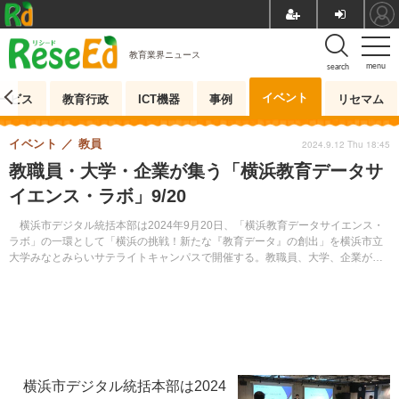
教育業界ニュース
menu
search
イベント
ービス
教育行政
ICT機器
事例
リセマム
イベント
教員
2024.9.12 Thu 18:45
教職員・大学・企業が集う「横浜教育データサ
イエンス・ラボ」9/20
横浜市デジタル統括本部は2024年9月20日、「横浜教育データサイエンス・
ラボ」の一環として「横浜の挑戦！新たな『教育データ』の創出」を横浜市立
大学みなとみらいサテライトキャンパスで開催する。教職員、大学、企業が一
堂に会して「教育データ」について議論する。
横浜市デジタル統括本部は2024