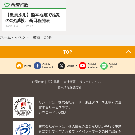
教育行政
【教員採用】熊本地震で延期
の2次試験、新日程発表
2026.8.6 Thu 17:15
ホーム
›
イベント
›
教員
›
記事
TOP
Official
Official
Official
Home
Official X
Facebook
YouTube
LINE
お問合せ
広告掲載
会社概要
リシードについて
個人情報保護方針
リシードは、株式会社イード（東証グロース上場）の運
営するサービスです。
証券コード：6038
株式会社イードは、個人情報の適切な取扱いを行う事業
者に対して付与されるプライバシーマークの付与認定を