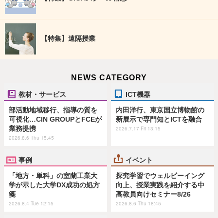
【特集】遠隔授業
NEWS CATEGORY
教材・サービス
ICT機器
部活動地域移行、指導の質を
内田洋行、東京国立博物館の
可視化…CIN GROUPとFCEが
新展示で専門知とICTを融合
業務提携
2026.7.17 Fri 13:15
2026.8.6 Thu 15:45
事例
イベント
「地方・単科」の室蘭工業大
探究学習でウェルビーイング
学が示した大学DX成功の処方
向上、授業実践を紹介する中
箋
高教員向けセミナー8/26
2026.8.4 Tue 12:15
2026.8.6 Thu 18:45