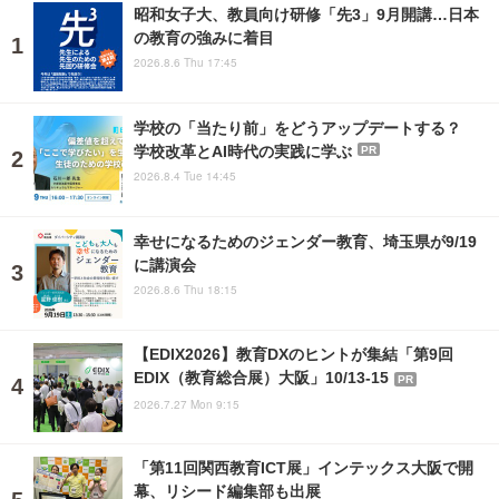
昭和女子大、教員向け研修「先3」9月開講…日本
の教育の強みに着目
2026.8.6 Thu 17:45
学校の「当たり前」をどうアップデートする？
学校改革とAI時代の実践に学ぶ
PR
2026.8.4 Tue 14:45
幸せになるためのジェンダー教育、埼玉県が9/19
に講演会
2026.8.6 Thu 18:15
【EDIX2026】教育DXのヒントが集結「第9回
EDIX（教育総合展）大阪」10/13-15
PR
2026.7.27 Mon 9:15
「第11回関西教育ICT展」インテックス大阪で開
幕、リシード編集部も出展