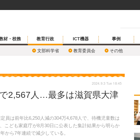
教材・校務
教育行政
ICT機器
事例
文部科学省
教育委員会
その他
2024.9.3 Tue 18:45
で2,567人…最多は滋賀県大津
員は前年比6,250人減の304万4,678人で、待機児童数は
とが、こども家庭庁が8月30日に公表した集計結果から明らか
7年から7年連続で減少している。