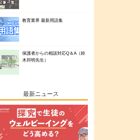
教育業界 最新用語集
保護者からの相談対応Q＆A（鈴
木邦明先生）
最新ニュース