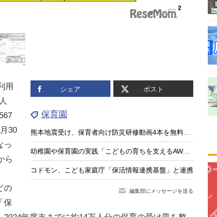
利用
シェア
ポスト
8人
保育園
67
月30
熊本地震受け、保育者向け防災研修動画4本を無料公開
なっ
幼稚園や保育園の実践「こどもの育ちを支えるAWARD」募集
から
コドモン、こども家庭庁「保活情報連携基盤」と連携
どの
編集部にメッセージを送る
「保