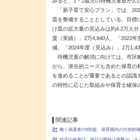
みると、1・2歳児の待機児童数が2,1
「新子育て安心プラン」では、2021
皿を整備することとしている。目標に
け皿の拡大量の見込みは約4.2万人分
度（実績）」2万4,840人、「2022年
減、「2024年度（見込み）」2万1,4
待機児童の解消に向けては、市区町
がら、潜在的ニーズも含めた保育の
を進めることが重要であるとの認識
の特性に応じた取組みや保育士確保
関連記事
働く保護者の8割超、保育園内の付加的
幼児の外遊び、平日の園外は半数が「ま