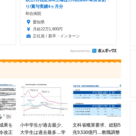
り/賞与実績4ヶ月分
和合病院
愛知県
月給22万1,900円
正社員 / 新卒・インターン
Sponsored by
成果を
小中学生が過去最少、
文科省概算要求、総額5
令改正
大学生は過去最多…学
兆9,530億円…教職調整