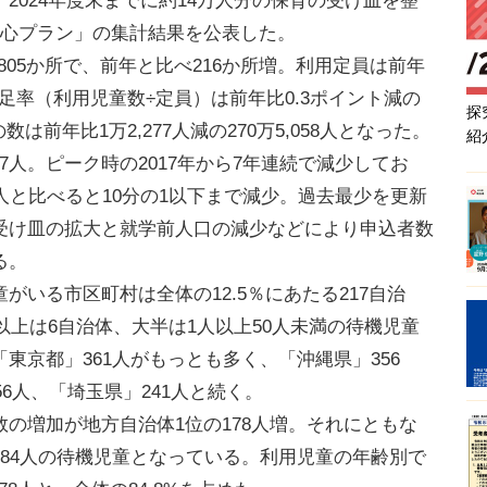
2024年度末までに約14万人分の保育の受け皿を整
安心プラン」の集計結果を公表した。
805か所で、前年と比べ216か所増。利用定員は前年
定員充足率（利用児童数÷定員）は前年比0.3ポイント減の
探
は前年比1万2,277人減の270万5,058人となった。
紹
67人。ピーク時の2017年から7年連続で減少してお
81人と比べると10分の1以下まで減少。過去最少を更新
受け皿の拡大と就学前人口の減少などにより申込者数
る。
いる市区町村は全体の12.5％にあたる217自治
以上は6自治体、大半は1人以上50人未満の待機児童
東京都」361人がもっとも多く、「沖縄県」356
56人、「埼玉県」241人と続く。
の増加が地方自治体1位の178人増。それにともな
84人の待機児童となっている。利用児童の年齢別で