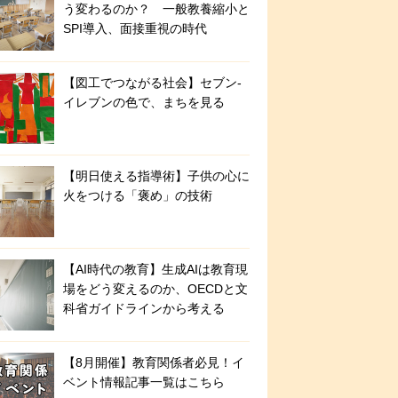
う変わるのか？ 一般教養縮小と
SPI導入、面接重視の時代
【図工でつながる社会】セブン‐
イレブンの色で、まちを見る
【明日使える指導術】子供の心に
火をつける「褒め」の技術
【AI時代の教育】生成AIは教育現
場をどう変えるのか、OECDと文
科省ガイドラインから考える
【8月開催】教育関係者必見！イ
ベント情報記事一覧はこちら