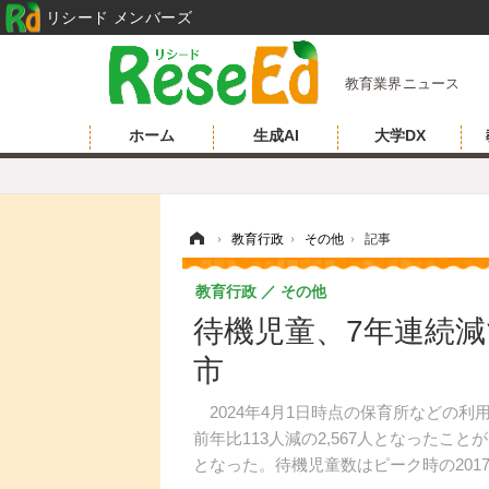
リシード メンバーズ
教育業界ニュース
ホーム
生成AI
大学DX
ホーム
›
教育行政
›
その他
›
記事
教育行政
その他
待機児童、7年連続減
市
2024年4月1日時点の保育所などの利用定
前年比113人減の2,567人となったこ
となった。待機児童数はピーク時の201