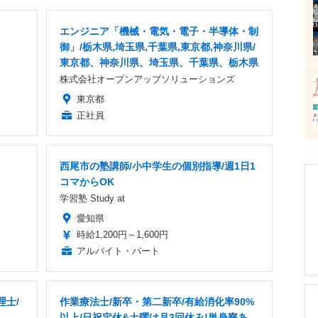
エンジニア「機械・電気・電子・半導体・制
御」/栃木県,埼玉県,千葉県,東京都,神奈川県/
東京都、神奈川県、埼玉県、千葉県、栃木県
株式会社オープンアップソリューションズ
東京都
正社員
西尾市の塾講師/小中学生の個別指導/週1日1
コマからOK
学習塾 Study at
愛知県
時給1,200円～1,600円
アルバイト・パート
理士/
作業療法士/新卒・第二新卒/有給消化率90%
以上/日祝定休&土曜は月3回休み!単身寮あ