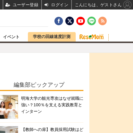
ユーザー登録
ログイン
こんにちは、ゲストさん
学校の回線速度計測
イベント
編集部ピックアップ
明海大学の観光専攻はなぜ就職に
強い？100％を支える実践教育と
インターン
【教師への扉】教員採用試験はど