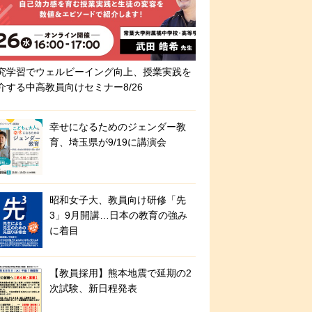
究学習でウェルビーイング向上、授業実践を
介する中高教員向けセミナー8/26
幸せになるためのジェンダー教
育、埼玉県が9/19に講演会
昭和女子大、教員向け研修「先
3」9月開講…日本の教育の強み
に着目
【教員採用】熊本地震で延期の2
次試験、新日程発表