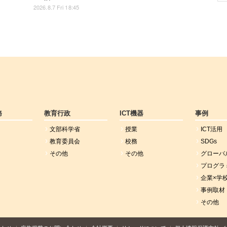
2026.8.7 Fri 18:45
務
教育行政
ICT機器
事例
文部科学省
授業
ICT活用
教育委員会
校務
SDGs
その他
その他
グローバ
プログラ
企業×学
事例取材
その他