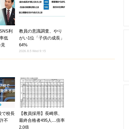
SNS利
教員の意識調査、やり
率低
がい1位「子供の成長」
会見
64%
2026.8.5 Wed 9:15
校で校長
【教員採用】長崎県、
許不
最終合格者495人…倍率
2.0倍