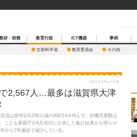
教材・校務
教育行政
ICT機器
事例
文部科学省
教育委員会
その他
2024.9.3 Tue 18:45
で2,567人…最多は滋賀県大津
像
員は前年比6,250人減の304万4,678人で、待機児童数は
とが、こども家庭庁が8月30日に公表した集計結果から明らか
7年から7年連続で減少している。