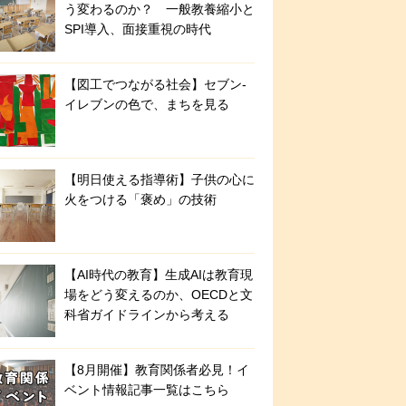
う変わるのか？ 一般教養縮小と
SPI導入、面接重視の時代
【図工でつながる社会】セブン‐
イレブンの色で、まちを見る
【明日使える指導術】子供の心に
火をつける「褒め」の技術
【AI時代の教育】生成AIは教育現
場をどう変えるのか、OECDと文
科省ガイドラインから考える
【8月開催】教育関係者必見！イ
ベント情報記事一覧はこちら