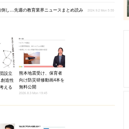
前倒し…先週の教育業界ニュースまとめ読み
2024.9.2 Mon 5:55
熊本地震受け、保育者
団設立
向け防災研修動画4本を
…創造性
無料公開
考える
2026.8.3 Mon 19:45