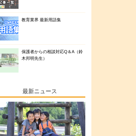
教育業界 最新用語集
保護者からの相談対応Q＆A（鈴
木邦明先生）
最新ニュース