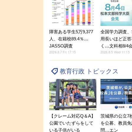
障害ある学生5万9,377
全国学力調査、
人、在籍校89.4％…
用長いほど正答
JASSO調査
く…文科相8/4
2026.8.7 Fri 17:15
2026.8.5 Wed 11:15
教育行政 トピックス
【クレーム対応Q＆A】
茨城県の公立7
公園でいたずらをして
を公募、教員免
いる子供がいる
問…エン