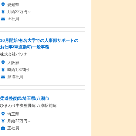
愛知県
月給22万円～
正社員
10月開始/有名大学での人事部サポートの
お仕事/車通勤可/一般事務
株式会社パソナ
大阪府
時給1,320円
派遣社員
柔道整復師/埼玉県/八潮市
ひまわり中央整骨院 八潮駅前院
埼玉県
月給22万円～
正社員