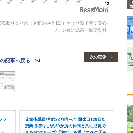
況取りまとめ（令和6年4月1日）および新子育て安心
プラン集計結果」概要資料
次の画像
この記事へ戻る
2/4
ンフ
児童指導員/月給22万円～/年間休日120日&
残業ほぼなし/約50か所の仲間と共に成長で
きるFCグループ/「遊び」を通じてその子ら
イド