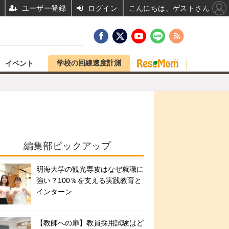
ユーザー登録
ログイン
こんにちは、ゲストさん
学校の回線速度計測
イベント
編集部ピックアップ
明海大学の観光専攻はなぜ就職に
強い？100％を支える実践教育と
インターン
【教師への扉】教員採用試験はど