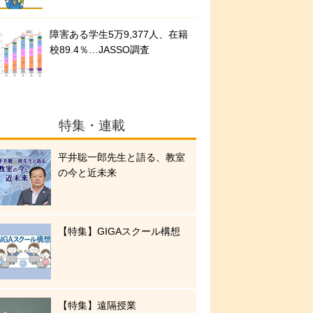
障害ある学生5万9,377人、在籍
校89.4％…JASSO調査
特集・連載
平井聡一郎先生と語る、教室
の今と近未来
【特集】GIGAスクール構想
【特集】遠隔授業