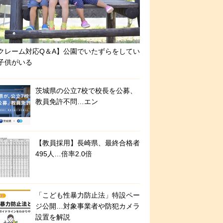
クレーム対応Q＆A】公園でいたずらをしてい
子供がいる
茨城県の公立7校で校長を公募、
教員免許不問…エン
【教員採用】長崎県、最終合格者
495人…倍率2.0倍
「こども性暴力防止法」特設ペー
ジ公開…対象事業者や防犯カメラ
設置を解説