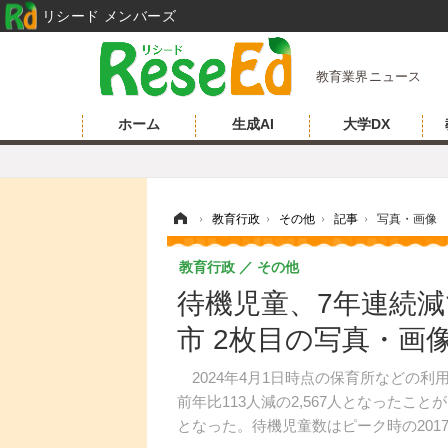
リシード メンバーズ
教育業界ニュース
ホーム
生成AI
大学DX
ホーム
›
教育行政
›
その他
›
記事
›
写真・画像
教育行政
その他
待機児童、7年連続減
市 2枚目の写真・画
2024年4月1日時点の保育所などの利用定
前年比113人減の2,567人となったこ
となった。待機児童数はピーク時の201