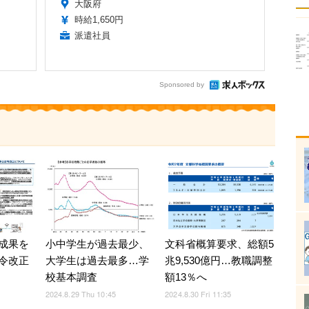
大阪府
時給1,650円
派遣社員
Sponsored by
小中学生が過去最少、
文科省概算要求、総額5
成果を
大学生は過去最多…学
兆9,530億円…教職調整
令改正
校基本調査
額13％へ
2024.8.29 Thu 10:45
2024.8.30 Fri 11:35