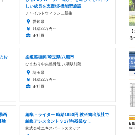
しい成長を支援/多機能型施設
チャイルドウィッシュ新生
愛知県
月給22万円～
【
正社員
る
のお
柔道整復師/埼玉県/八潮市
ひまわり中央整骨院 八潮駅前院
埼玉県
月給22万円～
正社員
動画
編集・ライター 時給1650円 教科書出版社で
経験
編集アシスタント 9 17時/残業なし
株式会社エキスパートスタッフ