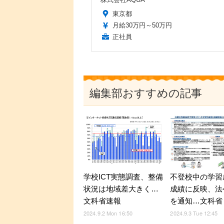
東京都
月給30万円～50万円
正社員
編集部おすすめの記事
学校ICT実態調査、整備
不登校中の学習
状況は地域差大きく…
成績に反映、法
文科省速報
を通知…文科省
2024.9.2 Mon 16:50
2024.9.3 Tue 12:45