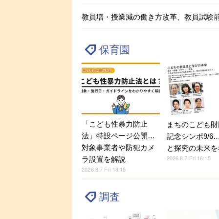
教員増・授業減の働き方改革、教員試験
保育園
「こども性暴力防止
まちのこども財
法」特設ページ公開…
記念シンポ9/6
対象事業者や防犯カメ
と探究の未来を
2026.8.7 Fri 16:15
ラ設置を解説
2026.8.7 Fri 18:15
調査