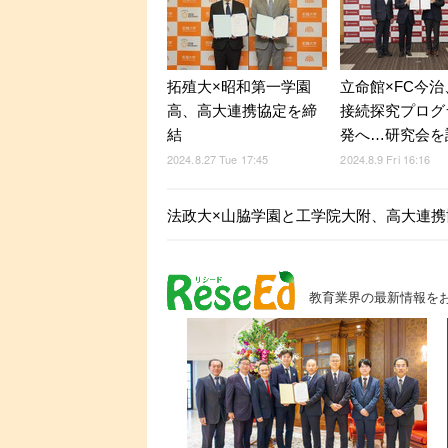
拓殖大×昭和第一学園
立命館×FC今
高、高大連携協定を締
接続探究プログ
結
発へ…研究会を
2024.8.27 Tue 17:45
2024.8.9 Fri 16:16
法政大×山脇学園と工学院大附、高大連携
教育業界の最新情報を