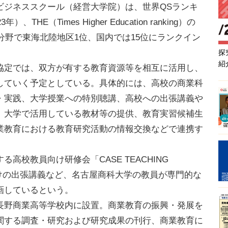
ビジネススクール（経営大学院）は、世界QSランキ
HE（Times Higher Education ranking）の
の分野で東海北陸地区1位、国内では15位にランクイン
探
紹
定では、双方が有する教育資源等を相互に活用し、
していく予定としている。具体的には、高校の商業科
・実践、大学授業への特別聴講、高校への出張講義や
催、大学で活用している教材等の提供、教育実習候補生
業教育における教育研究活動の情報交換などで連携す
校教員向け研修会「CASE TEACHING
向けの出張講義など、名古屋商科大学の教員が専門的な
画しているという。
野商業高等学校内に設置。商業教育の振興・発展を
関する調査・研究および研究成果の刊行、商業教育に