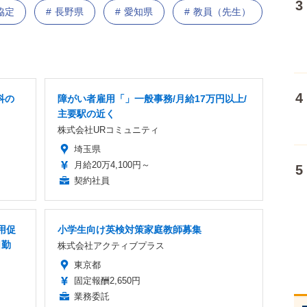
協定
長野県
愛知県
教員（先生）
科の
障がい者雇用「」一般事務/月給17万円以上/
主要駅の近く
株式会社URコミュニティ
埼玉県
月給20万4,100円～
契約社員
用促
小学生向け英検対策家庭教師募集
日勤
株式会社アクティブプラス
東京都
固定報酬2,650円
業務委託