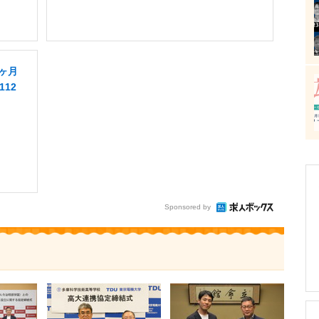
8ヶ月
112
Sponsored by