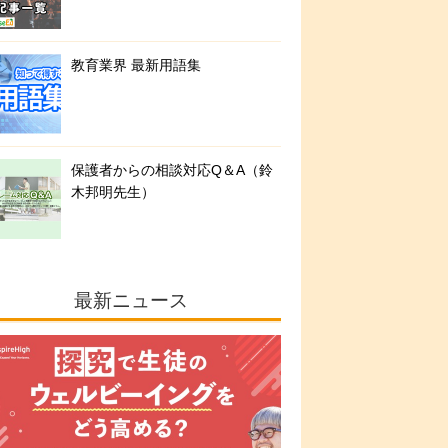
教育業界 最新用語集
保護者からの相談対応Q＆A（鈴
木邦明先生）
最新ニュース