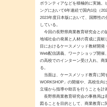
ボランティアなどを積極的に実施。
ングにおいて6年連続で国内1位（2023年）、T
2023年度日本版において、国際性
している。
今回の長野県商業教育研究会との協
地域社会の発展と人材の育成に貢献
目におけるケースメソッド教材開発
Web配信講義、ワークショップ開
の高校でのインターン受け入れ、商
る。
当面は、ケースメソッド教育に関する高
WORKSHOP」の開催や、高校生
立場から指導や助言を行うことを計
長野県商業教育研究会の事務局は長
図ることを目的として、商業教育に