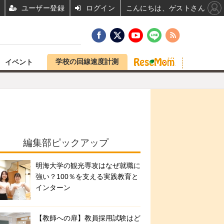
ユーザー登録
ログイン
こんにちは、ゲストさん
学校の回線速度計測
イベント
編集部ピックアップ
明海大学の観光専攻はなぜ就職に
強い？100％を支える実践教育と
インターン
【教師への扉】教員採用試験はど