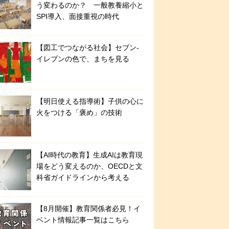
う変わるのか？ 一般教養縮小と
SPI導入、面接重視の時代
【図工でつながる社会】セブン‐
イレブンの色で、まちを見る
【明日使える指導術】子供の心に
火をつける「褒め」の技術
【AI時代の教育】生成AIは教育現
場をどう変えるのか、OECDと文
科省ガイドラインから考える
【8月開催】教育関係者必見！イ
ベント情報記事一覧はこちら