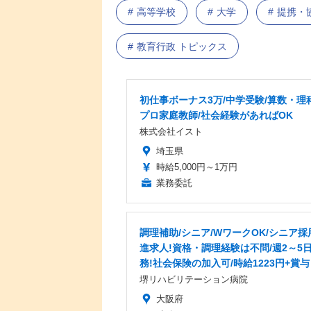
高等学校
大学
提携・
教育行政 トピックス
初仕事ボーナス3万/中学受験/算数・理
プロ家庭教師/社会経験があればOK
株式会社イスト
埼玉県
時給5,000円～1万円
業務委託
調理補助/シニア/WワークOK/シニア採
進求人!資格・調理経験は不問/週2～5
務!社会保険の加入可/時給1223円+賞与
堺リハビリテーション病院
大阪府