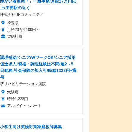
障がい者雇用「」一般事務/月給17万円以
上/主要駅の近く
株式会社URコミュニティ
埼玉県
月給20万4,100円～
契約社員
調理補助/シニア/WワークOK/シニア採用
促進求人!資格・調理経験は不問/週2～5
日勤務!社会保険の加入可/時給1223円+賞
与
堺リハビリテーション病院
大阪府
時給1,223円
アルバイト・パート
小学生向け英検対策家庭教師募集