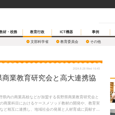
教材・校務
教育行政
ICT機器
事例
文部科学省
教育委員会
その他
2024.8.28 Wed 16:45
県商業教育研究会と高大連携協
長野県内の商業高校などが加盟する長野県商業教育研究会と
の商業科目におけるケースメソッド教材の開発や、教育実
など相互に連携し、地域社会の発展と人材育成に貢献する