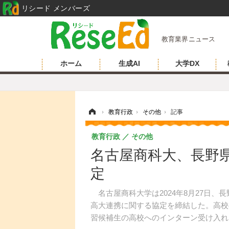
リシード メンバーズ
教育業界ニュース
ホーム
生成AI
大学DX
ホーム
›
教育行政
›
その他
›
記事
教育行政
その他
名古屋商科大、長野
定
名古屋商科大学は2024年8月27日、
高大連携に関する協定を締結した。高校
習候補生の高校へのインターン受け入れ