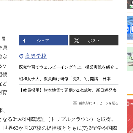
、長
シェア
ポスト
野県
高等学校
協定
るケ
探究学習でウェルビーイング向上、授業実践を紹介する中高教員向けセミナー8/26
習候
昭和女子大、教員向け研修「先3」9月開講…日本の教育の強みに着目
など
【教員採用】熊本地震で延期の2次試験、新日程発表
材育
編集部にメッセージを送る
来、
となる3つの国際認証（トリプルクラウン）を取得。
、世界63か国187校の提携校とともに交換留学や国際