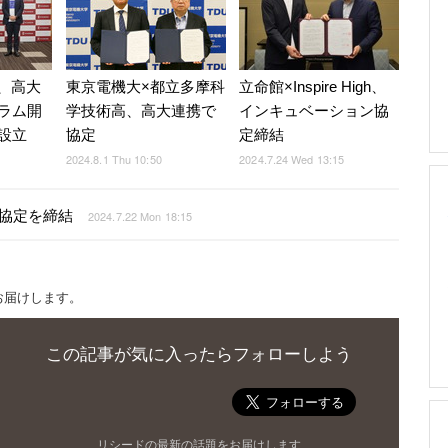
治、高大
東京電機大×都立多摩科
立命館×Inspire High、
ラム開
学技術高、高大連携で
インキュベーション協
設立
協定
定締結
2024.8.1 Thu 10:50
2024.7.24 Wed 13:15
協定を締結
2024.7.22 Mon 18:15
お届けします。
この記事が気に入ったらフォローしよう
リシードの最新の話題をお届けします