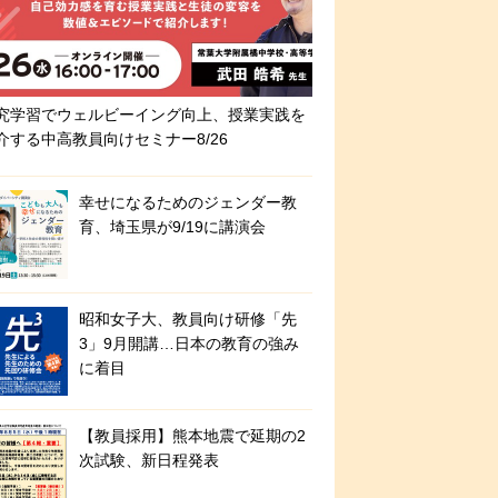
究学習でウェルビーイング向上、授業実践を
介する中高教員向けセミナー8/26
幸せになるためのジェンダー教
育、埼玉県が9/19に講演会
昭和女子大、教員向け研修「先
3」9月開講…日本の教育の強み
に着目
【教員採用】熊本地震で延期の2
次試験、新日程発表