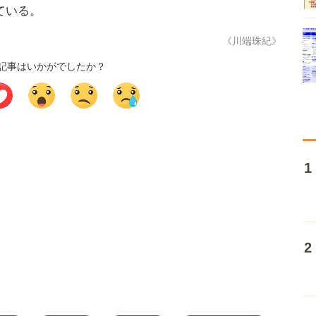
ている。
《川端珠紀》
記事はいかがでしたか？