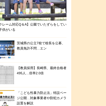
クレーム対応Q＆A】公園でいたずらをしてい
子供がいる
茨城県の公立7校で校長を公募、
教員免許不問…エン
【教員採用】長崎県、最終合格者
495人…倍率2.0倍
「こども性暴力防止法」特設ペー
ジ公開…対象事業者や防犯カメラ
設置を解説