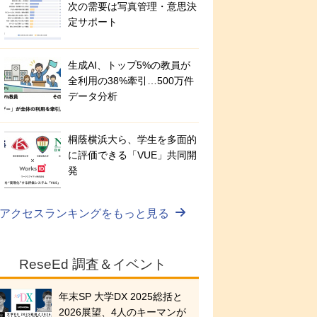
次の需要は写真管理・意思決
定サポート
生成AI、トップ5%の教員が
全利用の38%牽引…500万件
データ分析
桐蔭横浜大ら、学生を多面的
に評価できる「VUE」共同開
発
アクセスランキングをもっと見る
ReseEd 調査＆イベント
年末SP 大学DX 2025総括と
2026展望、4人のキーマンが