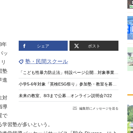
23年
シェア
ポスト
パッ
塾・民間スクール
リリ
習塾
「こども性暴力防止法」特設ページ公開…対象事業者や防犯カメラ設置を解説
学進
小学5-6年対象「英検ESG祭り」参加塾・教室を募集、受験料無料
未来の教室、8/3まで公募…オンライン説明会7/22
生対
指導
編集部にメッセージを送る
置で
る学習塾が多いという。