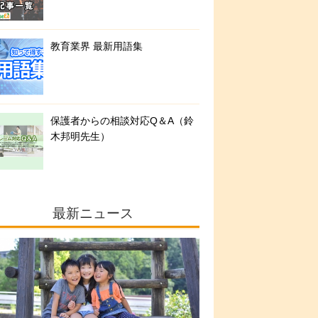
教育業界 最新用語集
保護者からの相談対応Q＆A（鈴
木邦明先生）
最新ニュース