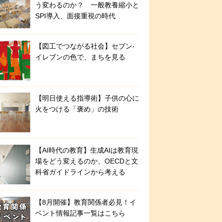
う変わるのか？ 一般教養縮小と
SPI導入、面接重視の時代
【図工でつながる社会】セブン‐
イレブンの色で、まちを見る
【明日使える指導術】子供の心に
火をつける「褒め」の技術
【AI時代の教育】生成AIは教育現
場をどう変えるのか、OECDと文
科省ガイドラインから考える
【8月開催】教育関係者必見！イ
ベント情報記事一覧はこちら