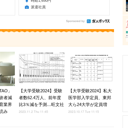
時給1,650円
派遣社員
Sponsored by
TAO」
【大学受験2024】受験
【大学受験2024】私大
験者減
者数62.4万人、前年度
医学部入学定員、東邦
育業界
比3％減を予測…旺文社
大ら24大学が定員増
読み
2023.11.2 Thu 11:45
2023.10.17 Tue 11:15