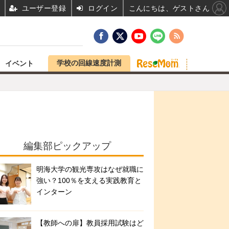
ユーザー登録
ログイン
こんにちは、ゲストさん
学校の回線速度計測
イベント
編集部ピックアップ
明海大学の観光専攻はなぜ就職に
強い？100％を支える実践教育と
インターン
【教師への扉】教員採用試験はど