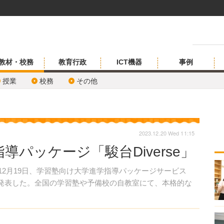
教材・校務
教育行政
ICT機器
事例
授業
校務
その他
2023.12.20 Wed 11:15
パッケージ「駿台Diverse」
2023年12月19日、学習塾向け大学進学指導パッケージサービス
ことを発表した。全国の学習塾や予備校の自教室にて、本格的な