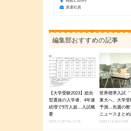
時給1,320円
派遣社員
編集部おすすめの記事
【大学受験2023】総合
世界標準入試「
型選抜の入学者、4年連
東大へ、大学受
続増で9万人超…入試概
予測…先週の教
要
ニュースまとめ
2023.11.30 Thu 11:15
2023.11.6 Mon 5:55