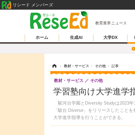
リシード メンバーズ
教育業界ニュース
ホーム
生成AI
大学DX
ホーム
›
教材・サービス
›
その他
›
記事
教材・サービス
その他
学習塾向け大学進学指導
駿河台学園とDiversity Studyは
「駿台 Diverse」をリリースした
大学進学指導を行うことができる。