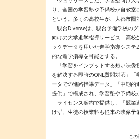
今回リリースした、学習塾向け大学進
り、全国の学習塾や予備校が自教室
という。多くの高校生が、大都市圏
駿台Diverseは、駿台予備学校のグルー
向けの大学進学指導サービス。高校生
ックデータを用いた進学指導システ
的な進学指導を可能とする。
「学習をインプットする短い映像授
を解決する即時のONL質問対応」
ータでの進路指導データ」「中期的進
提供」で構成され、学習塾や予備校
ライセンス契約で提供し、「競業避
けず、生徒の授業料も従来の映像予
この