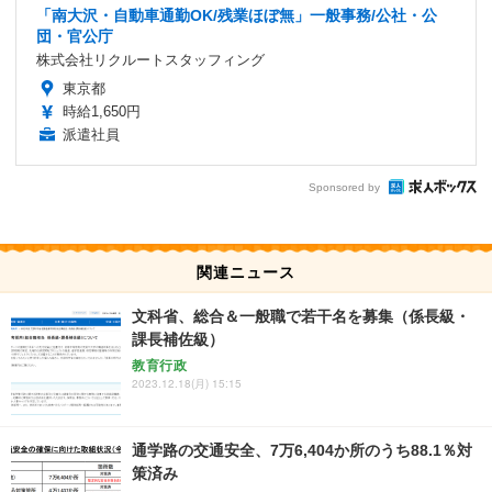
「南大沢・自動車通勤OK/残業ほぼ無」一般事務/公社・公
団・官公庁
株式会社リクルートスタッフィング
東京都
時給1,650円
派遣社員
Sponsored by
関連ニュース
文科省、総合＆一般職で若干名を募集（係長級・
課長補佐級）
教育行政
2023.12.18(月) 15:15
通学路の交通安全、7万6,404か所のうち88.1％対
策済み