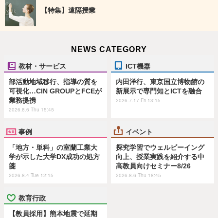
【特集】遠隔授業
NEWS CATEGORY
教材・サービス
ICT機器
部活動地域移行、指導の質を
内田洋行、東京国立博物館の
可視化…CIN GROUPとFCEが
新展示で専門知とICTを融合
業務提携
2026.7.17 Fri 13:15
2026.8.6 Thu 15:45
事例
イベント
「地方・単科」の室蘭工業大
探究学習でウェルビーイング
学が示した大学DX成功の処方
向上、授業実践を紹介する中
箋
高教員向けセミナー8/26
2026.8.4 Tue 12:15
2026.8.6 Thu 18:45
教育行政
【教員採用】熊本地震で延期