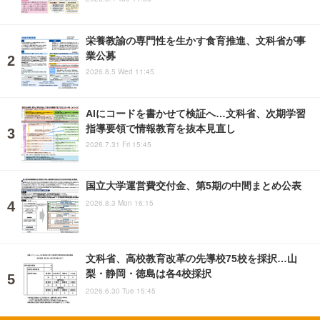
栄養教諭の専門性を生かす食育推進、文科省が事
業公募
2026.8.5 Wed 11:45
AIにコードを書かせて検証へ…文科省、次期学習
指導要領で情報教育を抜本見直し
2026.7.31 Fri 15:45
国立大学運営費交付金、第5期の中間まとめ公表
2026.8.3 Mon 16:15
文科省、高校教育改革の先導校75校を採択…山
梨・静岡・徳島は各4校採択
2026.6.30 Tue 15:45