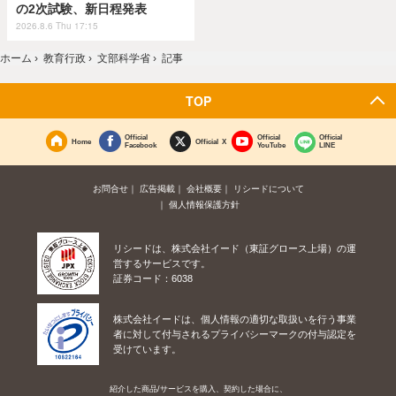
の2次試験、新日程発表
2026.8.6 Thu 17:15
ホーム
›
教育行政
›
文部科学省
›
記事
TOP
Official
Official
Official
Home
Official X
Facebook
YouTube
LINE
お問合せ
広告掲載
会社概要
リシードについて
個人情報保護方針
リシードは、株式会社イード（東証グロース上場）の運
営するサービスです。
証券コード：6038
株式会社イードは、個人情報の適切な取扱いを行う事業
者に対して付与されるプライバシーマークの付与認定を
受けています。
紹介した商品/サービスを購入、契約した場合に、