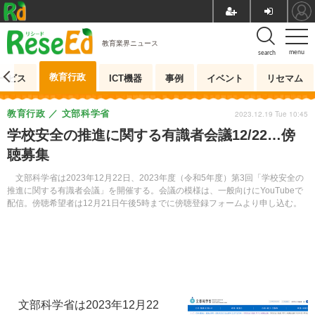
教育業界ニュース
menu
search
教育行政
ービス
ICT機器
事例
イベント
リセマム
教育行政
文部科学省
2023.12.19 Tue 10:45
学校安全の推進に関する有識者会議12/22…傍
聴募集
文部科学省は2023年12月22日、2023年度（令和5年度）第3回「学校安全の
推進に関する有識者会議」を開催する。会議の模様は、一般向けにYouTubeで
配信。傍聴希望者は12月21日午後5時までに傍聴登録フォームより申し込む。
文部科学省は2023年12月22