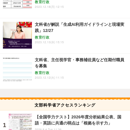
教育行政
2023.12.18(月) 12:15
文科省が解説「生成AI利用ガイドラインと現場実
践」12/27
教育行政
2023.12.13(水) 15:15
文科省、主任視学官・事務補佐員など任期付職員
を募集
教育行政
2023.12.12(火) 11:15
文部科学省アクセスランキング
【全国学力テスト】2026年度分析結果公表、国
語・英語に共通の弱点は「根拠を示す力」
2026.8.4 Tue 11:36