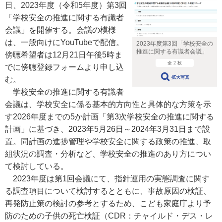
日、2023年度（令和5年度）第3回
「学校安全の推進に関する有識者
会議」を開催する。会議の模様
は、一般向けにYouTubeで配信。
2023年度第3回「学校安全の
推進に関する有識者会議」
傍聴希望者は12月21日午後5時ま
全 2 枚
でに傍聴登録フォームより申し込
拡大写真
む。
学校安全の推進に関する有識者
会議は、学校安全に係る基本的方向性と具体的な方策を示
す2026年度までの5か計画「第3次学校安全の推進に関する
計画」に基づき、2023年5月26日～2024年3月31日まで設
置。同計画の進捗管理や学校安全に関する政策の推進、取
組状況の調査・分析など、学校安全の推進のあり方につい
て検討している。
2023年度は第1回会議にて、指針運用の実態調査に関す
る調査項目について検討するとともに、事故原因の検証、
再発防止策の検討の参考とするため、こども家庭庁より予
防のための子供の死亡検証（CDR：チャイルド・デス・レ