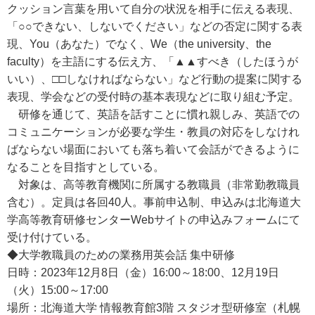
クッション言葉を用いて自分の状況を相手に伝える表現、
「○○できない、しないでください」などの否定に関する表
現、You（あなた）でなく、We（the university、the
faculty）を主語にする伝え方、「▲▲すべき（したほうが
いい）、□□しなければならない」など行動の提案に関する
表現、学会などの受付時の基本表現などに取り組む予定。
研修を通じて、英語を話すことに慣れ親しみ、英語での
コミュニケーションが必要な学生・教員の対応をしなけれ
ばならない場面においても落ち着いて会話ができるように
なることを目指すとしている。
対象は、高等教育機関に所属する教職員（非常勤教職員
含む）。定員は各回40人。事前申込制、申込みは北海道大
学高等教育研修センターWebサイトの申込みフォームにて
受け付けている。
◆大学教職員のための業務用英会話 集中研修
日時：2023年12月8日（金）16:00～18:00、12月19日
（火）15:00～17:00
場所：北海道大学 情報教育館3階 スタジオ型研修室（札幌