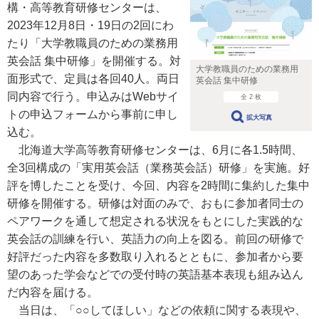
構・高等教育研修センターは、
2023年12月8日・19日の2回にわ
たり「大学教職員のための業務用
英会話 集中研修」を開催する。対
大学教職員のための業務用
面形式で、定員は各回40人。両日
英会話 集中研修
同内容で行う。申込みはWebサイ
全 2 枚
トの申込フォームから事前に申し
拡大写真
込む。
北海道大学高等教育研修センターは、6月に各1.5時間、
全3回構成の「実用英会話（業務英会話）研修」を実施。好
評を博したことを受け、今回、内容を2時間に集約した集中
研修を開催する。研修は対面のみで、おもに参加者同士の
ペアワークを通して想定される状況をもとにした実践的な
英会話の訓練を行い、英語力の向上を図る。前回の研修で
好評だった内容を多数取り入れるとともに、参加者から要
望のあった学会などでの受付時の英語基本表現も組み込ん
だ内容を届ける。
当日は、「○○してほしい」などの依頼に関する表現や、