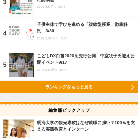
2026.8.6 Thu 18:15
子供主体で学びを進める「複線型授業」徹底解
剖…3/30
2024.2.29 Thu 13:15
こどもDX白書2026を先行公開、中室牧子氏迎え公
開イベント9/17
2026.8.5 Wed 18:45
ランキングをもっと見る
編集部ピックアップ
明海大学の観光専攻はなぜ就職に強い？100％を支
える実践教育とインターン