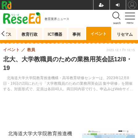
教育業界ニュース
menu
search
イベント
ービス
教育行政
ICT機器
事例
リセマム
イベント
教員
2023.12.1 Fri 16:15
北大、大学教職員のための業務用英会話12/8・
19
北海道大学大学院教育推進機構・高等教育研修センターは、2023年12月8
日・19日の2回にわたり「大学教職員のための業務用英会話 集中研修」を開催
する。対面形式で、定員は各回40人。両日同内容で行う。申込みはWebサイト
の申込フォームから事前に申し込む。
北海道大学大学院教育推進機