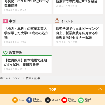
可視化…CIN GROUPとFCEが
新展示で専門知とICTを融合
業務提携
2026.7.17 Fri 13:15
2026.8.6 Thu 15:45
事例
イベント
「地方・単科」の室蘭工業大
探究学習でウェルビーイング
学が示した大学DX成功の処方
向上、授業実践を紹介する中
箋
高教員向けセミナー8/26
2026.8.4 Tue 12:15
2026.8.6 Thu 18:45
教育行政
【教員採用】熊本地震で延期
の2次試験、新日程発表
2026.8.6 Thu 17:15
ホーム
›
イベント
›
教員
›
記事
TOP
Official
Official
Official
Home
Official X
Facebook
YouTube
LINE