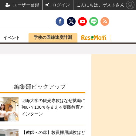
ユーザー登録
ログイン
こんにちは、ゲストさん
学校の回線速度計測
イベント
編集部ピックアップ
明海大学の観光専攻はなぜ就職に
強い？100％を支える実践教育と
インターン
【教師への扉】教員採用試験はど