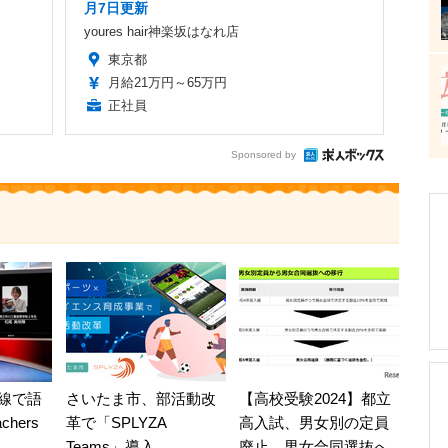
月7日更新
youres hair神楽坂はなれ店
東京都
月給21万円～65万円
正社員
Sponsored by
線で語
さいたま市、部活動改
【高校受験2024】都立
chers
革で「SPLYZA
高入試、男女別の定員
Teams」導入
廃止…男女合同選抜へ