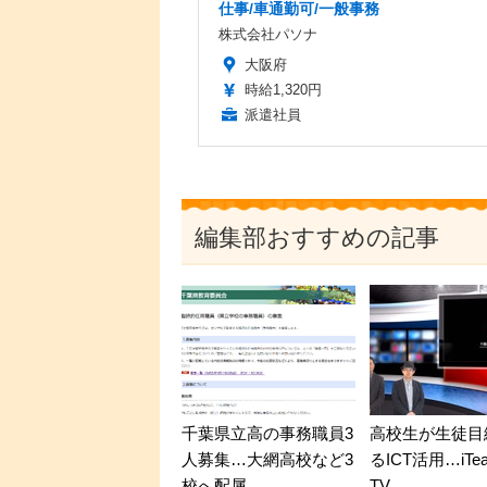
仕事/車通勤可/一般事務
株式会社パソナ
大阪府
時給1,320円
派遣社員
編集部おすすめの記事
千葉県立高の事務職員3
高校生が生徒目
人募集…大網高校など3
るICT活用…iTea
校へ配属
TV