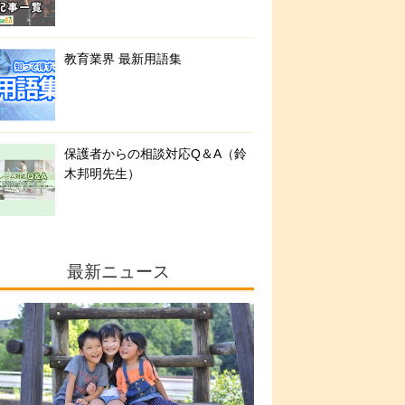
教育業界 最新用語集
保護者からの相談対応Q＆A（鈴
木邦明先生）
最新ニュース