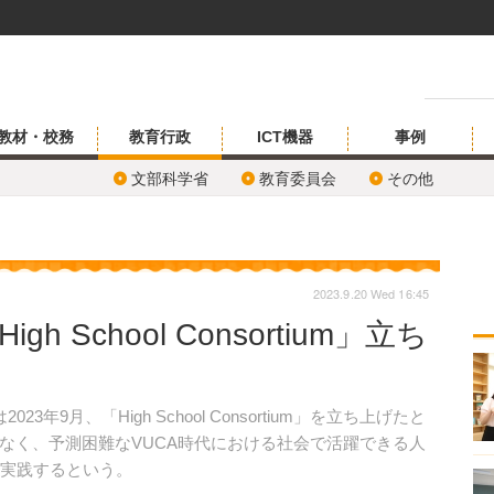
教材・校務
教育行政
ICT機器
事例
文部科学省
教育委員会
その他
2023.9.20 Wed 16:45
 School Consortium」立ち
9月、「High School Consortium」を立ち上げたと
なく、予測困難なVUCA時代における社会で活躍できる人
て実践するという。