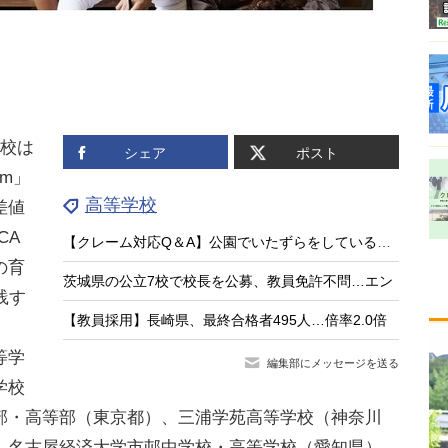
校は
シェア
ポスト
ium」
高等学校
差値
CA
【クレーム対応Q＆A】公園でいたずらをしている子供がいる
の育
茨城県の公立7校で校長を公募、教員免許不問…エン
践す
【教員採用】長崎県、最終合格者495人…倍率2.0倍
等学
編集部にメッセージを送る
学校
部・高等部（東京都）、三浦学苑高等学校（神奈川
、名古屋経済大学市邨中学校・高等学校（愛知県）、