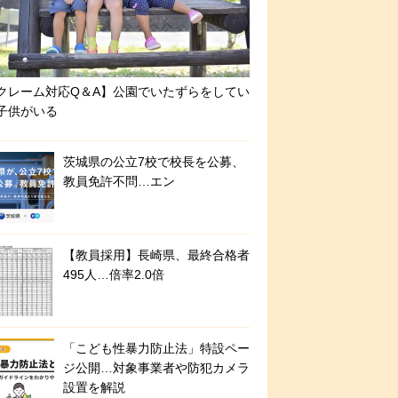
クレーム対応Q＆A】公園でいたずらをしてい
子供がいる
茨城県の公立7校で校長を公募、
教員免許不問…エン
【教員採用】長崎県、最終合格者
495人…倍率2.0倍
「こども性暴力防止法」特設ペー
ジ公開…対象事業者や防犯カメラ
設置を解説