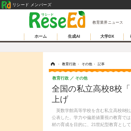
リシード メンバーズ
教育業界ニュース
ホーム
生成AI
大学DX
ホーム
›
教育行政
›
その他
›
記事
教育行政
その他
全国の私立高校8校「High
上げ
英数学館高等学校を含む私立高校8校は2023年
公表した。学力や偏差値重視の教育では
材の育成を目的に、21世紀型教育とし