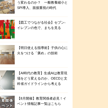
う変わるのか？ 一般教養縮小と
SPI導入、面接重視の時代
【図工でつながる社会】セブン‐
イレブンの色で、まちを見る
【明日使える指導術】子供の心に
火をつける「褒め」の技術
【AI時代の教育】生成AIは教育現
場をどう変えるのか、OECDと文
科省ガイドラインから考える
【8月開催】教育関係者必見！イ
ベント情報記事一覧はこちら