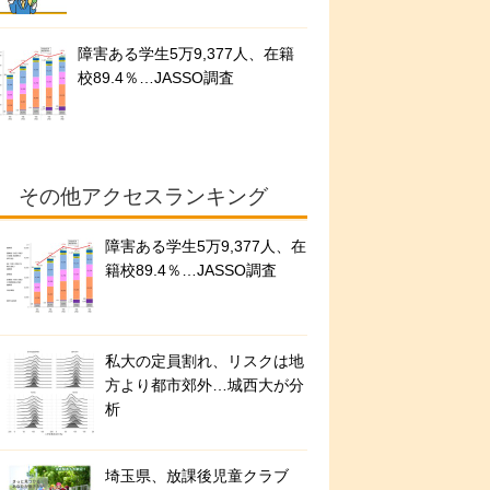
障害ある学生5万9,377人、在籍
校89.4％…JASSO調査
その他アクセスランキング
障害ある学生5万9,377人、在
籍校89.4％…JASSO調査
私大の定員割れ、リスクは地
方より都市郊外…城西大が分
析
埼玉県、放課後児童クラブ