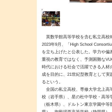
英数学館高等学校を含む私立高校8
2023年9月、「High School Consort
を立ち上げたと公表した。学力や偏
重視の教育ではなく、予測困難なVU
時代における社会で活躍できる人材
成を目的に、21世紀型教育として実
るという。
全国の私立高校、専修大学北上高
校（岩手県）、星の杜中学校・高等
（栃木県）、ドルトン東京学園中等
県）、御殿場西高等学校（静岡県）