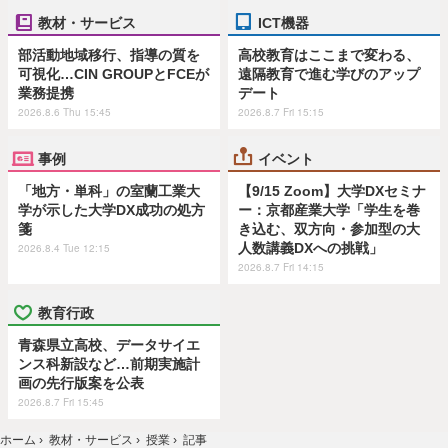
教材・サービス
ICT機器
部活動地域移行、指導の質を
高校教育はここまで変わる、
可視化…CIN GROUPとFCEが
遠隔教育で進む学びのアップ
業務提携
デート
2026.8.6 Thu 15:45
2026.8.7 Fri 15:15
事例
イベント
「地方・単科」の室蘭工業大
【9/15 Zoom】大学DXセミナ
学が示した大学DX成功の処方
ー：京都産業大学「学生を巻
箋
き込む、双方向・参加型の大
人数講義DXへの挑戦」
2026.8.4 Tue 12:15
2026.8.7 Fri 14:15
教育行政
青森県立高校、データサイエ
ンス科新設など…前期実施計
画の先行版案を公表
2026.8.7 Fri 15:45
ホーム
›
教材・サービス
›
授業
›
記事