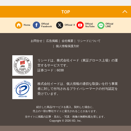
TOP
Official
Official
Official
Home
Official X
Facebook
YouTube
LINE
お問合せ
広告掲載
会社概要
リシードについて
個人情報保護方針
リシードは、株式会社イード（東証グロース上場）の運
営するサービスです。
証券コード：6038
株式会社イードは、個人情報の適切な取扱いを行う事業
者に対して付与されるプライバシーマークの付与認定を
受けています。
紹介した商品/サービスを購入、契約した場合に、
売上の一部が弊社サイトに還元されることがあります。
当サイトに掲載の記事・見出し・写真・画像の無断転載を禁じます。
Copyright © 2026 IID, Inc.