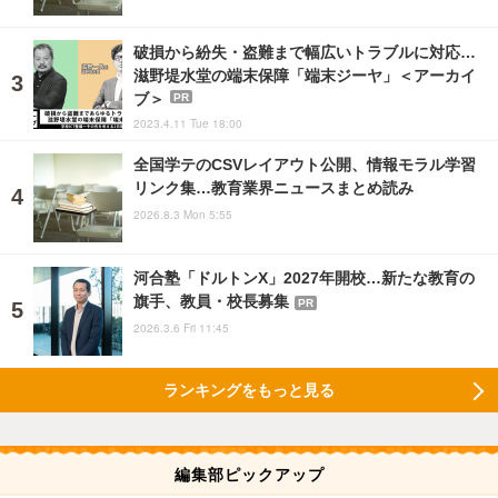
破損から紛失・盗難まで幅広いトラブルに対応…
滋野堤水堂の端末保障「端末ジーヤ」＜アーカイ
ブ＞
PR
2023.4.11 Tue 18:00
全国学テのCSVレイアウト公開、情報モラル学習
リンク集…教育業界ニュースまとめ読み
2026.8.3 Mon 5:55
河合塾「ドルトンX」2027年開校…新たな教育の
旗手、教員・校長募集
PR
2026.3.6 Fri 11:45
ランキングをもっと見る
編集部ピックアップ