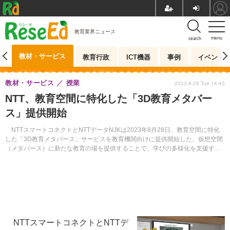
教育業界ニュース
menu
search
教材・サービス
測
教育行政
ICT機器
事例
イベント
教材・サービス
授業
2023.8.29 Tue 14:45
NTT、教育空間に特化した「3D教育メタバー
ス」提供開始
NTTスマートコネクトとNTTデータNJKは2023年8月28日、教育空間に特化
した「3D教育メタバース」サービスを教育機関向けに提供開始した。仮想空間
（メタバース）に新たな教育の場を提供することで、学びの多様化を支援す
る。
NTTスマートコネクトとNTTデ