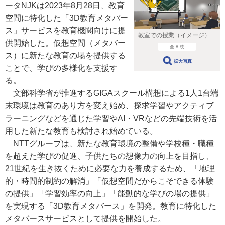
ータNJKは2023年8月28日、教育
空間に特化した「3D教育メタバー
ス」サービスを教育機関向けに提
教室での授業（イメージ）
供開始した。仮想空間（メタバー
全 8 枚
ス）に新たな教育の場を提供する
拡大写真
ことで、学びの多様化を支援す
る。
文部科学省が推進するGIGAスクール構想による1人1台端
末環境は教育のあり方を変え始め、探求学習やアクティブ
ラーニングなどを通じた学習やAI・VRなどの先端技術を活
用した新たな教育も検討され始めている。
NTTグループは、新たな教育環境の整備や学校種・職種
を超えた学びの促進、子供たちの想像力の向上を目指し、
21世紀を生き抜くために必要な力を養成するため、「地理
的・時間的制約の解消」「仮想空間だからこそできる体験
の提供」「学習効率の向上」「能動的な学びの場の提供」
を実現する「3D教育メタバース」を開発。教育に特化した
メタバースサービスとして提供を開始した。