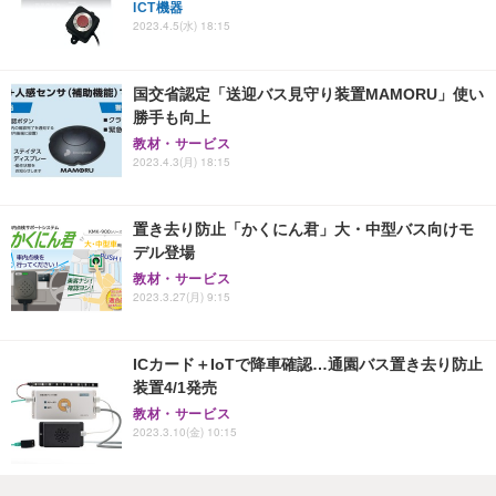
ICT機器
2023.4.5(水) 18:15
国交省認定「送迎バス見守り装置MAMORU」使い
勝手も向上
教材・サービス
2023.4.3(月) 18:15
置き去り防止「かくにん君」大・中型バス向けモ
デル登場
教材・サービス
2023.3.27(月) 9:15
ICカード＋IoTで降車確認…通園バス置き去り防止
装置4/1発売
教材・サービス
2023.3.10(金) 10:15