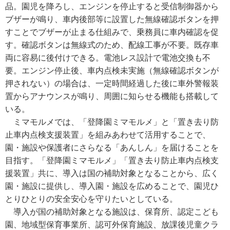
品。園児を降ろし、エンジンを停止すると受信制御器から
ブザーが鳴り、車内後部等に設置した無線確認ボタンを押
すことでブザーが止まる仕組みで、乗務員に車内確認を促
す。確認ボタンは無線式のため、配線工事が不要。既存車
両に容易に後付けできる。電池レス設計で電池交換も不
要。エンジン停止後、車内点検未実施（無線確認ボタンが
押されない）の場合は、一定時間経過した後に車外警報装
置からアナウンスが鳴り、周囲に知らせる機能も搭載して
いる。
ミマモルメでは、「登降園ミマモルメ」と「置き去り防
止車内点検支援装置」を組みあわせて活用することで、
園・施設や保護者にさらなる「あんしん」を届けることを
目指す。「登降園ミマモルメ」「置き去り防止車内点検支
援装置」共に、導入は国の補助対象となることから、広く
園・施設に提供し、導入園・施設を広めることで、園児ひ
とりひとりの安全安心を守りたいとしている。
導入が国の補助対象となる施設は、保育所、認定こども
園、地域型保育事業所、認可外保育施設、放課後児童クラ