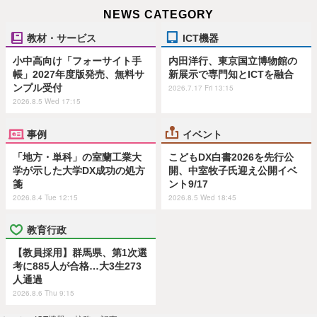
NEWS CATEGORY
教材・サービス
ICT機器
小中高向け「フォーサイト手
内田洋行、東京国立博物館の
帳」2027年度版発売、無料サ
新展示で専門知とICTを融合
ンプル受付
2026.7.17 Fri 13:15
2026.8.5 Wed 17:15
事例
イベント
「地方・単科」の室蘭工業大
こどもDX白書2026を先行公
学が示した大学DX成功の処方
開、中室牧子氏迎え公開イベ
箋
ント9/17
2026.8.4 Tue 12:15
2026.8.5 Wed 18:45
教育行政
【教員採用】群馬県、第1次選
考に885人が合格…大3生273
人通過
2026.8.6 Thu 9:15