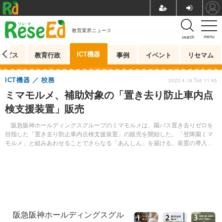
教育業界ニュース
menu
search
ICT機器
ービス
教育行政
事例
イベント
リセマム
ICT機器
校務
2023.4.18 Tue 11:45
ミマモルメ、補助対象の「置き去り防止車内点
検支援装置」販売
阪急阪神ホールディングスグループのミマモルメは、園バス置き去りゼロを
目指した「置き去り防止車内点検支援装置」の販売を開始した。「登降園ミマ
モルメ」と組みあわせることでさらなる「あんしん」を届ける。装置の導入は
国の補助対象。
阪急阪神ホールディングスグル