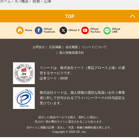
ホーム
›
ICT機器
›
校務
›
記事
TOP
Official
Official
Official
Home
Official X
Facebook
YouTube
LINE
お問合せ
広告掲載
会社概要
リシードについて
個人情報保護方針
リシードは、株式会社イード（東証グロース上場）の運
営するサービスです。
証券コード：6038
株式会社イードは、個人情報の適切な取扱いを行う事業
者に対して付与されるプライバシーマークの付与認定を
受けています。
紹介した商品/サービスを購入、契約した場合に、
売上の一部が弊社サイトに還元されることがあります。
当サイトに掲載の記事・見出し・写真・画像の無断転載を禁じます。
Copyright © 2026 IID, Inc.