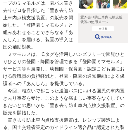
ープのミマモルメは、園バス置き
去りゼロを目指した「置き去り防
止車内点検支援装置」の販売を開
置き去り防止車内点検支援
装置の使用メージ
始した。「登降園ミマモルメ」と
全 3 枚
組みあわせることでさらなる「あ
拡大写真
んしん」を届ける。装置の導入は
国の補助対象。
ミマモルメは、ICタグを活用しハンズフリーで園児ひと
りひとりの登園・降園を管理できる「登降園ミマモルメ」
サービス等を展開し、幼稚園・保育園・認定こども園にお
ける教職員の負担軽減と、登園・降園の通知機能による保
護者への「あんしん」を提供している。
今回、相次いで起こった送迎バスにおける園児の車内置
き去り事案を受け、このような痛ましい事案をなくしてい
きたいとの思いから「置き去り防止車内点検支援装置」の
販売を開始した。
置き去り防止車内点検支援装置は、レシップ製造によ
る、国土交通省策定のガイドライン適合品に認定された製