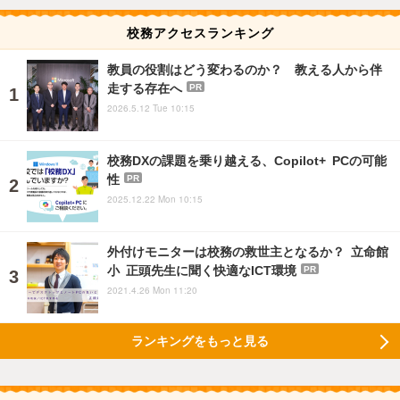
校務アクセスランキング
教員の役割はどう変わるのか？ 教える人から伴
走する存在へ
PR
2026.5.12 Tue 10:15
校務DXの課題を乗り越える、Copilot+ PCの可能
性
PR
2025.12.22 Mon 10:15
外付けモニターは校務の救世主となるか？ 立命館
小 正頭先生に聞く快適なICT環境
PR
2021.4.26 Mon 11:20
ランキングをもっと見る