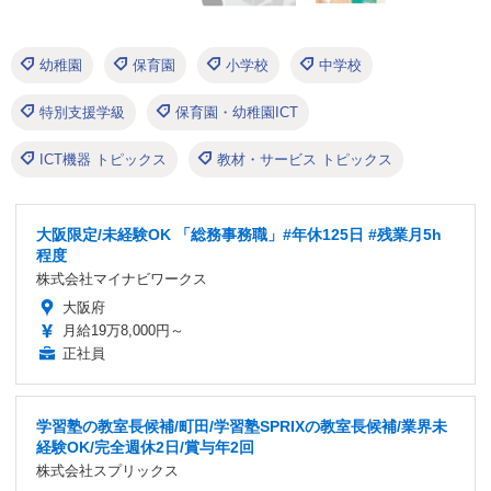
幼稚園
保育園
小学校
中学校
特別支援学級
保育園・幼稚園ICT
ICT機器 トピックス
教材・サービス トピックス
大阪限定/未経験OK 「総務事務職」#年休125日 #残業月5h
程度
株式会社マイナビワークス
大阪府
月給19万8,000円～
正社員
学習塾の教室長候補/町田/学習塾SPRIXの教室長候補/業界未
経験OK/完全週休2日/賞与年2回
株式会社スプリックス