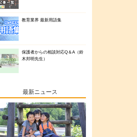
教育業界 最新用語集
保護者からの相談対応Q＆A（鈴
木邦明先生）
最新ニュース