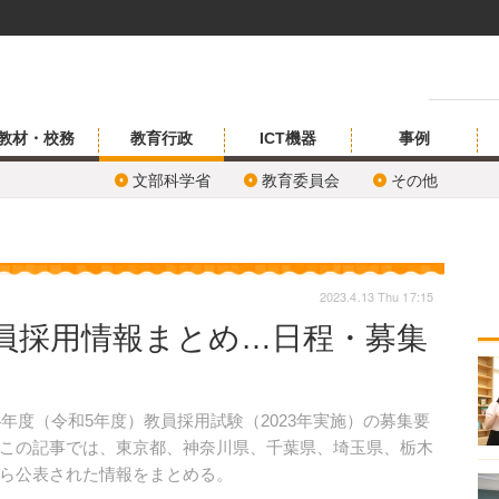
教材・校務
教育行政
ICT機器
事例
文部科学省
教育委員会
その他
2023.4.13 Thu 17:15
教員採用情報まとめ…日程・募集
年度（令和5年度）教員採用試験（2023年実施）の募集要
この記事では、東京都、神奈川県、千葉県、埼玉県、栃木
ら公表された情報をまとめる。