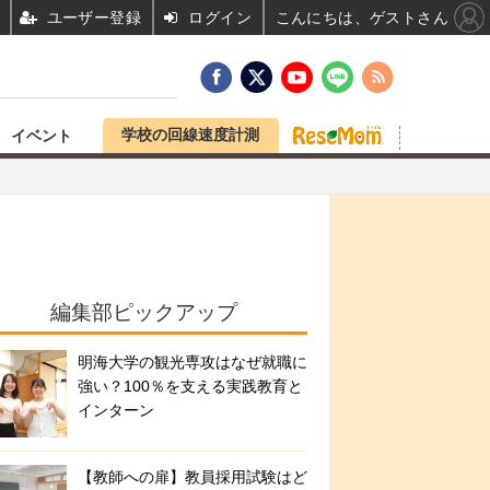
ユーザー登録
ログイン
こんにちは、ゲストさん
学校の回線速度計測
イベント
編集部ピックアップ
明海大学の観光専攻はなぜ就職に
強い？100％を支える実践教育と
インターン
【教師への扉】教員採用試験はど