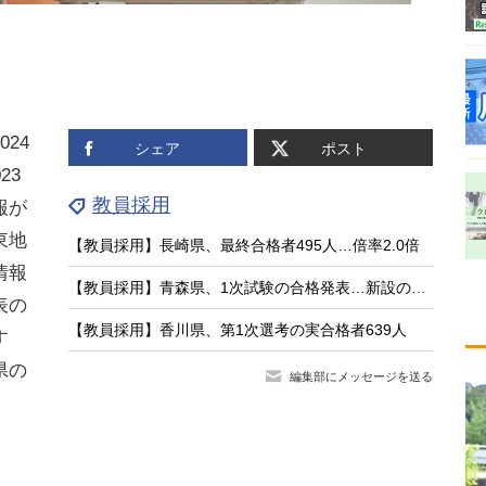
24
シェア
ポスト
23
教員採用
報が
東地
【教員採用】長崎県、最終合格者495人…倍率2.0倍
情報
【教員採用】青森県、1次試験の合格発表…新設の大3生選考115人が通過
表の
【教員採用】香川県、第1次選考の実合格者639人
す
県の
編集部にメッセージを送る