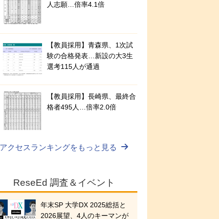
人志願…倍率4.1倍
【教員採用】青森県、1次試
験の合格発表…新設の大3生
選考115人が通過
【教員採用】長崎県、最終合
格者495人…倍率2.0倍
アクセスランキングをもっと見る
ReseEd 調査＆イベント
年末SP 大学DX 2025総括と
2026展望、4人のキーマンが