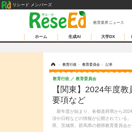
リシード メンバーズ
教育業界ニュース
ホーム
生成AI
大学DX
ホーム
›
教育行政
›
教育委員会
›
記事
教育行政
教育委員会
【関東】2024年度
要項など
新年度が始まり、各都道府県から2024
項や日程などの情報が公開されている。
県、茨城県、群馬県の都県教育委員会か