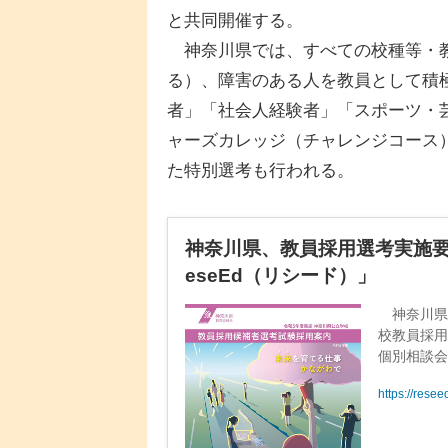
と共同開催する。
神奈川県では、すべての校種等・教
る）、障害のある人を教員として積
者」「社会人経験者」「スポーツ・
ャーズカレッジ（チャレンジコース
た特別選考も行われる。
神奈川県、教員採用選考実施要項
eseEd（リシード）」
神奈川県は
校教員採
個別相談会
4月14日
https://rese