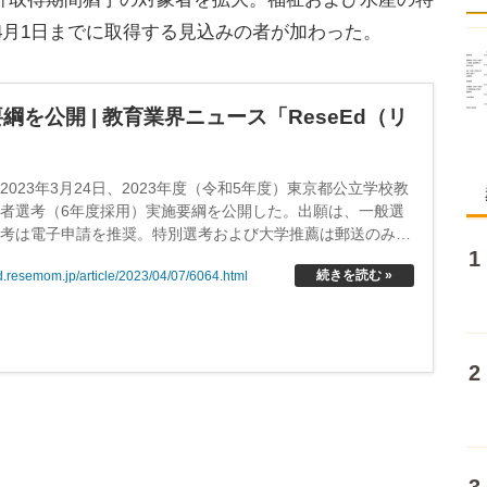
年4月1日までに取得する見込みの者が加わった。
を公開 | 教育業界ニュース「ReseEd（リ
023年3月24日、2023年度（令和5年度）東京都公立学校教
者選考（6年度採用）実施要綱を公開した。出願は、一般選
選考は電子申請を推奨。特別選考および大学推薦は郵送のみ受
受付期間は5月9日午後6時まで。
続きを読む »
ed.resemom.jp/article/2023/04/07/6064.html