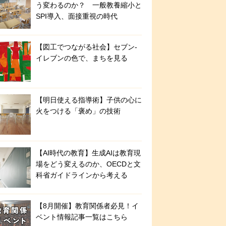
う変わるのか？ 一般教養縮小と
SPI導入、面接重視の時代
【図工でつながる社会】セブン‐
イレブンの色で、まちを見る
【明日使える指導術】子供の心に
火をつける「褒め」の技術
【AI時代の教育】生成AIは教育現
場をどう変えるのか、OECDと文
科省ガイドラインから考える
【8月開催】教育関係者必見！イ
ベント情報記事一覧はこちら