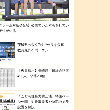
クレーム対応Q＆A】公園でいたずらをしてい
子供がいる
茨城県の公立7校で校長を公募、
教員免許不問…エン
【教員採用】長崎県、最終合格者
495人…倍率2.0倍
「こども性暴力防止法」特設ペー
ジ公開…対象事業者や防犯カメラ
設置を解説