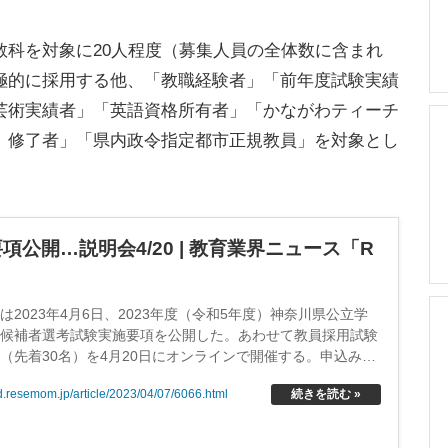
科を対象に20人程度（募集人員の全体数に含まれ
極的に採用する他、「教職経験者」「前年度試験実績
芸術実績者」「英語資格所有者」「かながわティーチ
）修了者」「県内政令指定都市正規教員」を対象とし
公開…説明会4/20 | 教育業界ニュース「R
2023年4月6日、2023年度（令和5年度）神奈川県公立学
用候補者選考試験実施要項を公開した。あわせて教員採用試験
（先着30名）を4月20日にオンラインで開催する。申込みは
まで。
続きを読む »
ed.resemom.jp/article/2023/04/07/6066.html