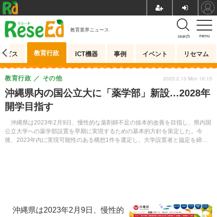
教育業界ニュース
menu
search
教育行政
ービス
ICT機器
事例
イベント
リセマム
教育行政
その他
2023.2.13 Mon 16:15
沖縄県内の国公立大に「薬学部」新設…2028年
開学目指す
沖縄県は2023年2月9日、慢性的な薬剤師不足の抜本的改善を目指し、県内国
公立大学への薬学部設置を早期に実現するための基本的方針を策定した。今
後、2023年内に実現可能性のある構想1件を選定し、大学設置者と協定を締
結、2028年度の開学を目指す。
沖縄県は2023年2月9日、慢性的