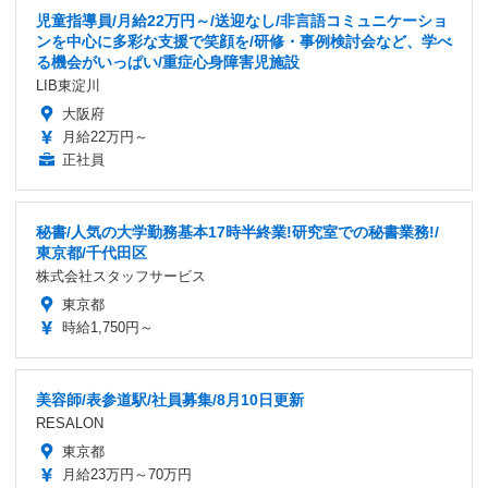
児童指導員/月給22万円～/送迎なし/非言語コミュニケーショ
ンを中心に多彩な支援で笑顔を/研修・事例検討会など、学べ
る機会がいっぱい/重症心身障害児施設
LIB東淀川
大阪府
月給22万円～
正社員
秘書/人気の大学勤務基本17時半終業!研究室での秘書業務!/
東京都/千代田区
株式会社スタッフサービス
東京都
時給1,750円～
美容師/表参道駅/社員募集/8月10日更新
RESALON
東京都
月給23万円～70万円