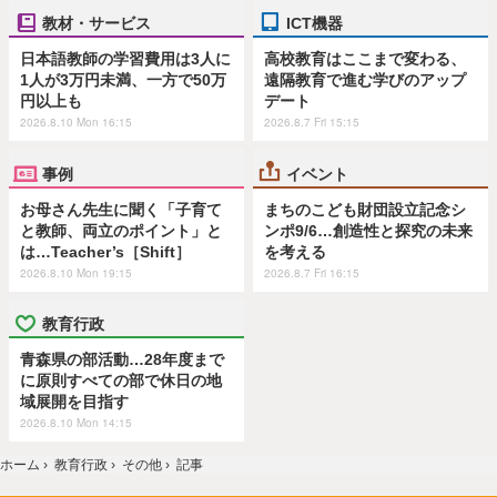
教材・サービス
ICT機器
日本語教師の学習費用は3人に
高校教育はここまで変わる、
1人が3万円未満、一方で50万
遠隔教育で進む学びのアップ
円以上も
デート
2026.8.10 Mon 16:15
2026.8.7 Fri 15:15
事例
イベント
お母さん先生に聞く「子育て
まちのこども財団設立記念シ
と教師、両立のポイント」と
ンポ9/6…創造性と探究の未来
は…Teacher’s［Shift］
を考える
2026.8.10 Mon 19:15
2026.8.7 Fri 16:15
教育行政
青森県の部活動…28年度まで
に原則すべての部で休日の地
域展開を目指す
2026.8.10 Mon 14:15
ホーム
›
教育行政
›
その他
›
記事