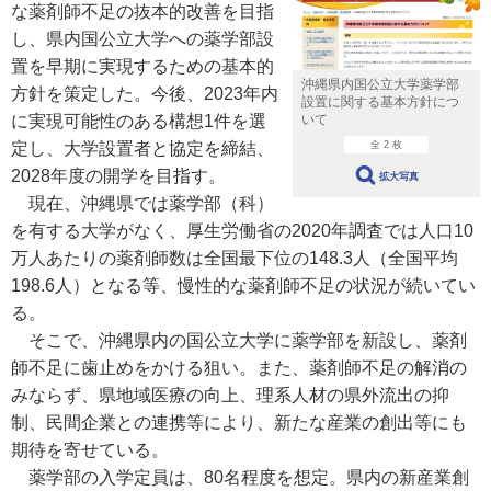
な薬剤師不足の抜本的改善を目指
し、県内国公立大学への薬学部設
置を早期に実現するための基本的
沖縄県内国公立大学薬学部
方針を策定した。今後、2023年内
設置に関する基本方針につ
いて
に実現可能性のある構想1件を選
全 2 枚
定し、大学設置者と協定を締結、
2028年度の開学を目指す。
拡大写真
現在、沖縄県では薬学部（科）
を有する大学がなく、厚生労働省の2020年調査では人口10
万人あたりの薬剤師数は全国最下位の148.3人（全国平均
198.6人）となる等、慢性的な薬剤師不足の状況が続いてい
る。
そこで、沖縄県内の国公立大学に薬学部を新設し、薬剤
師不足に歯止めをかける狙い。また、薬剤師不足の解消の
みならず、県地域医療の向上、理系人材の県外流出の抑
制、民間企業との連携等により、新たな産業の創出等にも
期待を寄せている。
薬学部の入学定員は、80名程度を想定。県内の新産業創