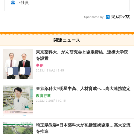
正社員
Sponsored by
関連ニュース
東京薬科大、がん研究会と協定締結…連携大学院
を設置
事例
2023.1.31(火) 13:45
東京薬科大×明星中高、人材育成へ…高大連携協定
教育行政
2022.12.26(月) 10:15
埼玉県教委×日本薬科大が包括連携協定…高大交流
を推進