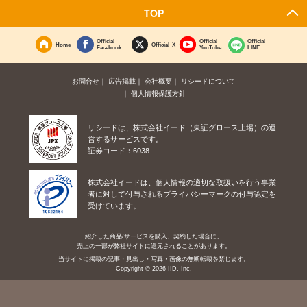
TOP
Official
Official
Official
Home
Official X
Facebook
YouTube
LINE
お問合せ
広告掲載
会社概要
リシードについて
個人情報保護方針
リシードは、株式会社イード（東証グロース上場）の運
営するサービスです。
証券コード：6038
株式会社イードは、個人情報の適切な取扱いを行う事業
者に対して付与されるプライバシーマークの付与認定を
受けています。
紹介した商品/サービスを購入、契約した場合に、
売上の一部が弊社サイトに還元されることがあります。
当サイトに掲載の記事・見出し・写真・画像の無断転載を禁じます。
Copyright © 2026 IID, Inc.