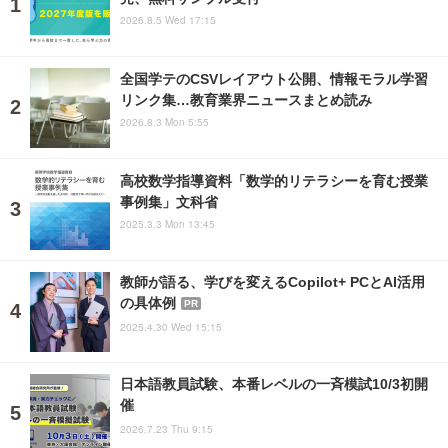
2026.8.5 Wed 17:15
全国学テのCSVレイアウト公開、情報モラル学習
リンク集…教育業界ニュースまとめ読み
2026.8.3 Mon 5:55
高校数学指導資料「数学的リテラシーを育む授業
事例集」文科省
2025.3.3 Mon 13:45
教師が語る、学びを変えるCopilot+ PCとAI活用
の具体例
PR
2025.4.30 Wed 15:15
日本語教員試験、本番レベルの一斉模試10/3初開
催
2026.7.23 Thu 9:15