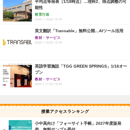
平均点等発表（1/18時点）…理科2、得点調整の可
能性
教育行政
2023.1.18(水) 15:45
英文翻訳「Transable」無料公開…AIツール活用
教材・サービス
2023.1.16(月) 12:45
英語学習施設「TGG GREEN SPRINGS」1/16オー
プン
教材・サービス
2023.1.11(水) 18:45
授業アクセスランキング
小中高向け「フォーサイト手帳」2027年度版発
売、無料サンプル受付