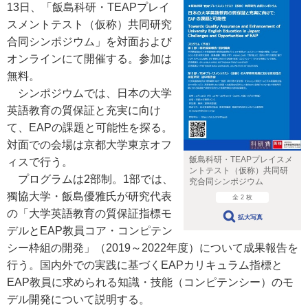
13日、「飯島科研・TEAPプレイ
スメントテスト（仮称）共同研究
合同シンポジウム」を対面および
オンラインにて開催する。参加は
無料。
シンポジウムでは、日本の大学
英語教育の質保証と充実に向け
て、EAPの課題と可能性を探る。
対面での会場は京都大学東京オフ
飯島科研・TEAPプレイスメ
ィスで行う。
ントテスト（仮称）共同研
プログラムは2部制。1部では、
究合同シンポジウム
獨協大学・飯島優雅氏が研究代表
全 2 枚
の「大学英語教育の質保証指標モ
拡大写真
デルとEAP教員コア・コンピテン
シー枠組の開発」（2019～2022年度）について成果報告を
行う。国内外での実践に基づくEAPカリキュラム指標と
EAP教員に求められる知識・技能（コンピテンシー）のモ
デル開発について説明する。