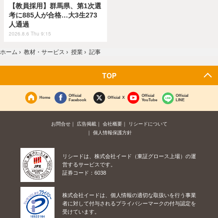
【教員採用】群馬県、第1次選
考に885人が合格…大3生273
人通過
2026.8.6 Thu 9:15
ホーム
›
教材・サービス
›
授業
›
記事
TOP
Official
Official
Official
Home
Official X
Facebook
YouTube
LINE
お問合せ
広告掲載
会社概要
リシードについて
個人情報保護方針
リシードは、株式会社イード（東証グロース上場）の運
営するサービスです。
証券コード：6038
株式会社イードは、個人情報の適切な取扱いを行う事業
者に対して付与されるプライバシーマークの付与認定を
受けています。