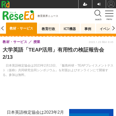
教育業界ニュース
menu
search
教材・サービス
測
教育行政
ICT機器
事例
イベント
教材・サービス
授業
2023.1.23 Mon 9:45
大学英語「TEAP活用」有用性の検証報告会
2/13
日本英語検定協会は2023年2月13日、「飯島科研・TEAPプレイスメントテス
ト（仮称）共同研究合同シンポジウム」を対面およびオンラインにて開催す
る。参加は無料。
日本英語検定協会は2023年2月