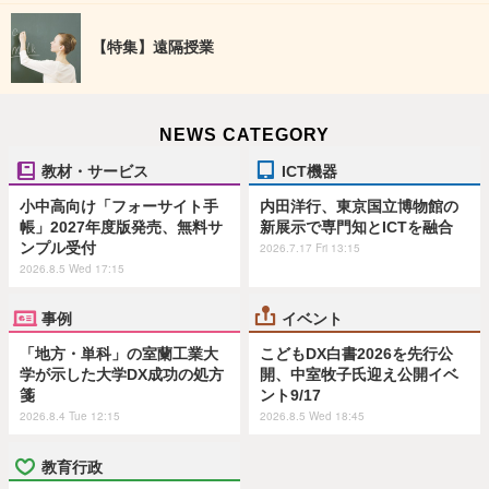
【特集】遠隔授業
NEWS CATEGORY
教材・サービス
ICT機器
小中高向け「フォーサイト手
内田洋行、東京国立博物館の
帳」2027年度版発売、無料サ
新展示で専門知とICTを融合
ンプル受付
2026.7.17 Fri 13:15
2026.8.5 Wed 17:15
事例
イベント
「地方・単科」の室蘭工業大
こどもDX白書2026を先行公
学が示した大学DX成功の処方
開、中室牧子氏迎え公開イベ
箋
ント9/17
2026.8.4 Tue 12:15
2026.8.5 Wed 18:45
教育行政