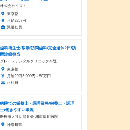
株式会社イスト
東京都
月給22万円
派遣社員
歯科衛生士/常勤/訪問歯科/完全週休2日/訪
問診療担当
グレースデンタルクリニック本院
東京都
月給29万3,000円～50万円
正社員
病院での栄養士・調理業務/栄養士・調理
士/働きやすい環境
医療法人社団健育会 湘南慶育病院
神奈川県