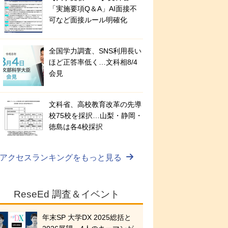
「実施要項Q＆A」AI面接不
可など面接ルール明確化
全国学力調査、SNS利用長い
ほど正答率低く…文科相8/4
会見
文科省、高校教育改革の先導
校75校を採択…山梨・静岡・
徳島は各4校採択
アクセスランキングをもっと見る
ReseEd 調査＆イベント
年末SP 大学DX 2025総括と