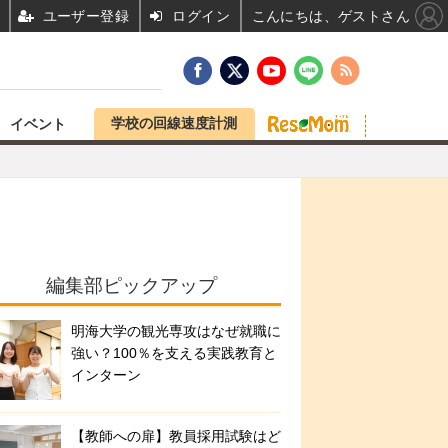
ユーザー登録
ログイン
こんにちは、ゲストさん
学校の回線速度計測
イベント
編集部ピックアップ
明海大学の観光専攻はなぜ就職に
強い？100％を支える実践教育と
インターン
【教師への扉】教員採用試験はど