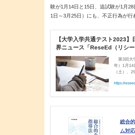
験が1月14日と15日、追試験が1月
1日～3月25日）にも、不正行為が
【大学入学共通テスト2023】
界ニュース「ReseEd（リシ
第3回大学
年）1月1
（土）、2
要な情報
https://rese
総合的
ム対応