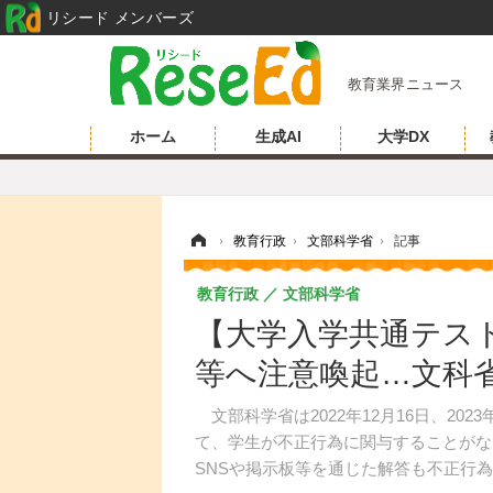
リシード メンバーズ
教育業界ニュース
ホーム
生成AI
大学DX
ホーム
›
教育行政
›
文部科学省
›
記事
教育行政
文部科学省
【大学入学共通テスト
等へ注意喚起…文科
文部科学省は2022年12月16日、202
て、学生が不正行為に関与することがな
SNSや掲示板等を通じた解答も不正行