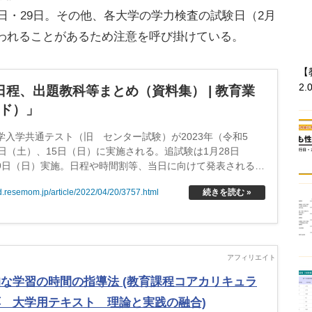
28日・29日。その他、各大学の学力検査の試験日（2月
行われることがあるため注意を呼び掛けている。
【
2.
日程、出題教科等まとめ（資料集） | 教育業
ード）」
入学共通テスト（旧 センター試験）が2023年（令和5
4日（土）、15日（日）に実施される。追試験は1月28日
9日（日）実施。日程や時間割等、当日に向けて発表される重
、各予備校の模試の情報等を随時更新していく。
続きを読む »
ed.resemom.jp/article/2022/04/20/3757.html
な学習の時間の指導法 (教育課程コアカリキュラ
 大学用テキスト 理論と実践の融合)