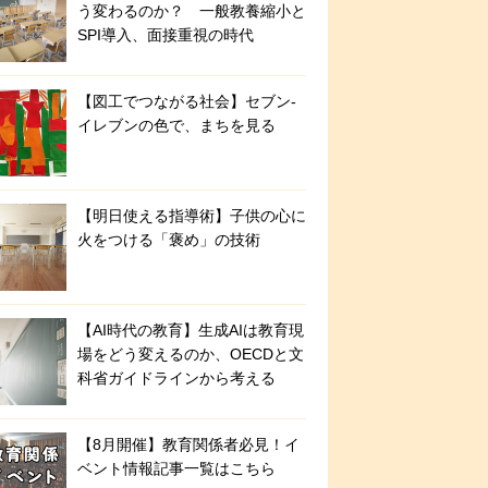
う変わるのか？ 一般教養縮小と
SPI導入、面接重視の時代
【図工でつながる社会】セブン‐
イレブンの色で、まちを見る
【明日使える指導術】子供の心に
火をつける「褒め」の技術
【AI時代の教育】生成AIは教育現
場をどう変えるのか、OECDと文
科省ガイドラインから考える
【8月開催】教育関係者必見！イ
ベント情報記事一覧はこちら