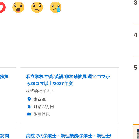
労務担
私立学校/中高/英語/非常勤教員/週10コマか
ら20コマ以上/2027年度
株式会社イスト
東京都
月給22万円
派遣社員
/訪問
病院での栄養士・調理業務/栄養士・調理士/