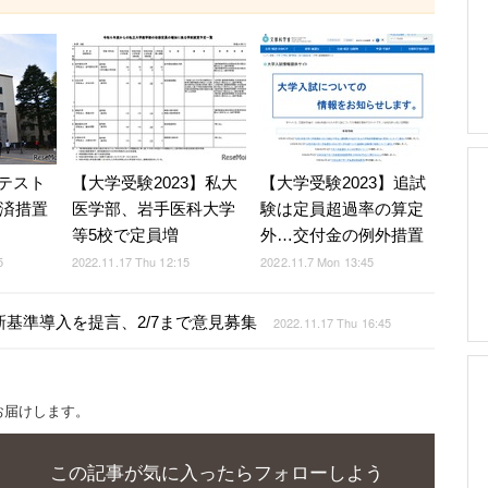
テスト
【大学受験2023】私大
【大学受験2023】追試
救済措置
医学部、岩手医科大学
験は定員超過率の算定
等5校で定員増
外…交付金の例外措置
5
2022.11.17 Thu 12:15
2022.11.7 Mon 13:45
新基準導入を提言、2/7まで意見募集
2022.11.17 Thu 16:45
お届けします。
この記事が気に入ったらフォローしよう