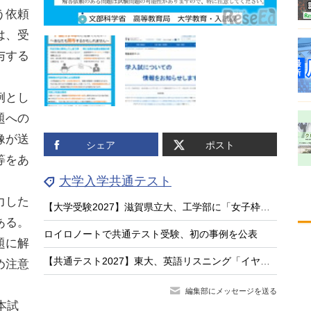
う依頼
は、受
与する
例とし
題への
像が送
シェア
ポスト
等をあ
大学入学共通テスト
力した
【大学受験2027】滋賀県立大、工学部に「女子枠」新設
ある。
ロイロノートで共通テスト受験、初の事例を公表
題に解
【共通テスト2027】東大、英語リスニング「イヤホン不適合措置」申請受付
め注意
編集部にメッセージを送る
本試