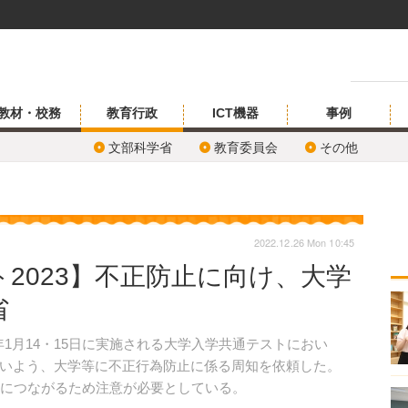
教材・校務
教育行政
ICT機器
事例
文部科学省
教育委員会
その他
2022.12.26 Mon 10:45
2023】不正防止に向け、大学
省
3年1月14・15日に実施される大学入学共通テストにおい
いよう、大学等に不正行為防止に係る周知を依頼した。
為につながるため注意が必要としている。