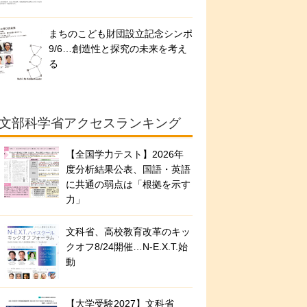
まちのこども財団設立記念シンポ
9/6…創造性と探究の未来を考え
る
文部科学省アクセスランキング
【全国学力テスト】2026年
度分析結果公表、国語・英語
に共通の弱点は「根拠を示す
力」
文科省、高校教育改革のキッ
クオフ8/24開催…N-E.X.T.始
動
【大学受験2027】文科省