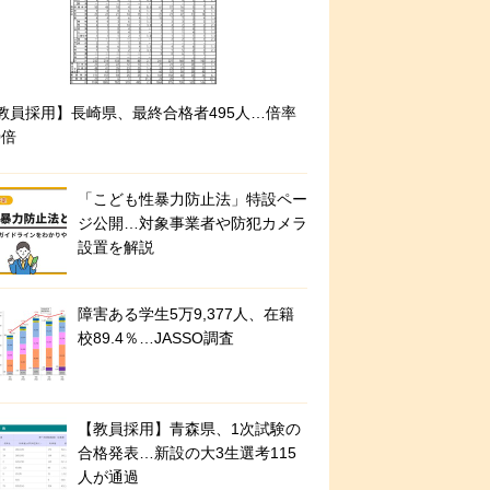
教員採用】長崎県、最終合格者495人…倍率
0倍
「こども性暴力防止法」特設ペー
ジ公開…対象事業者や防犯カメラ
設置を解説
障害ある学生5万9,377人、在籍
校89.4％…JASSO調査
【教員採用】青森県、1次試験の
合格発表…新設の大3生選考115
人が通過