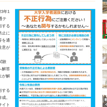
3年1
通テ
与する
防止に
等を通
注意が
試験
へ解答
生が解
与する
作成。
サイト