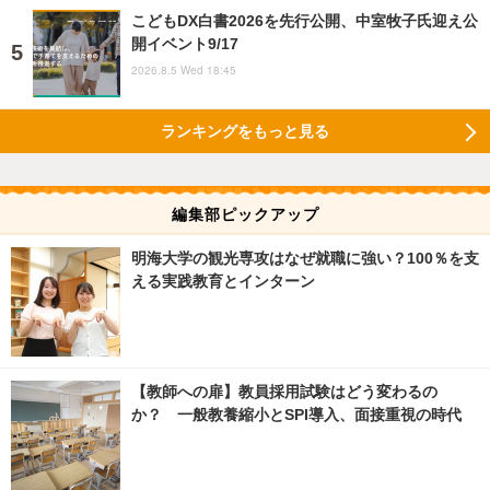
こどもDX白書2026を先行公開、中室牧子氏迎え公
開イベント9/17
2026.8.5 Wed 18:45
ランキングをもっと見る
編集部ピックアップ
明海大学の観光専攻はなぜ就職に強い？100％を支
える実践教育とインターン
【教師への扉】教員採用試験はどう変わるの
か？ 一般教養縮小とSPI導入、面接重視の時代