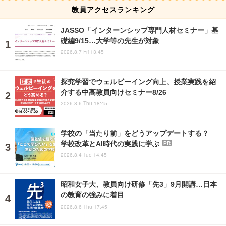
教員アクセスランキング
JASSO「インターンシップ専門人材セミナー」基
礎編9/15…大学等の先生が対象
2026.8.7 Fri 13:45
探究学習でウェルビーイング向上、授業実践を紹
介する中高教員向けセミナー8/26
2026.8.6 Thu 18:45
学校の「当たり前」をどうアップデートする？
学校改革とAI時代の実践に学ぶ
PR
2026.8.4 Tue 14:45
昭和女子大、教員向け研修「先3」9月開講…日本
の教育の強みに着目
2026.8.6 Thu 17:45