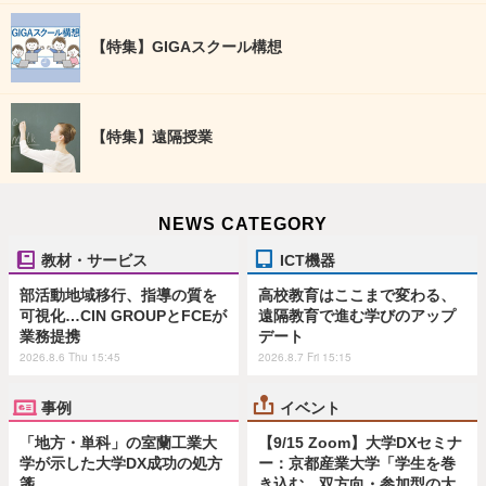
【特集】GIGAスクール構想
【特集】遠隔授業
NEWS CATEGORY
教材・サービス
ICT機器
部活動地域移行、指導の質を
高校教育はここまで変わる、
可視化…CIN GROUPとFCEが
遠隔教育で進む学びのアップ
業務提携
デート
2026.8.6 Thu 15:45
2026.8.7 Fri 15:15
事例
イベント
「地方・単科」の室蘭工業大
【9/15 Zoom】大学DXセミナ
学が示した大学DX成功の処方
ー：京都産業大学「学生を巻
箋
き込む、双方向・参加型の大