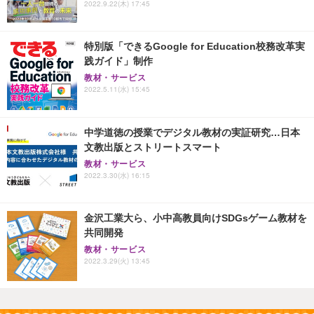
2022.9.22(木) 17:45
特別版「できるGoogle for Education校務改革実
践ガイド」制作
教材・サービス
2022.5.11(水) 15:45
中学道徳の授業でデジタル教材の実証研究…日本
文教出版とストリートスマート
教材・サービス
2022.3.30(水) 16:15
金沢工業大ら、小中高教員向けSDGsゲーム教材を
共同開発
教材・サービス
2022.3.29(火) 13:45