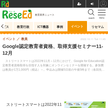
教育業界ニュース
menu
search
イベント
ービス
教育行政
ICT機器
事例
リセマム
イベント
教員
2022.10.11 Tue 11:45
Google認定教育者資格、取得支援セミナー11-
12月
ストリートスマートは2022年11月～12月にかけて、Google for Education認
定教育者資格取得を目指す人を対象にオンラインセミナーを開催する。参加費
は教員が1万1,000円（税込）～。申込みは開催5日前の午後5時まで（各回先着
20名）。
ストリートスマートは2022年11