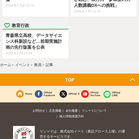
人数講義DXへの挑戦」
2026.8.4 Tue 12:15
2026.8.7 Fri 14:15
教育行政
青森県立高校、データサイエ
ンス科新設など…前期実施計
画の先行版案を公表
2026.8.7 Fri 15:45
ホーム
›
イベント
›
教員
›
記事
TOP
Official
Official
Official
Home
Official X
Facebook
YouTube
LINE
お問合せ
広告掲載
会社概要
リシードについて
個人情報保護方針
リシードは、株式会社イード（東証グロース上場）の運
営するサービスです。