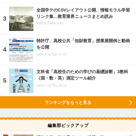
全国学テのCSVレイアウト公開、情報モラル学習
リンク集…教育業界ニュースまとめ読み
2026.8.3 Mon 5:55
特許庁、高校公共「知財教育」授業展開例と動画
を公開
2024.4.16 Tue 17:15
文科省「高校生のための学びの基礎診断」3教科
（国・数・英）測定ツール紹介
2025.1.16 Thu 18:15
ランキングをもっと見る
編集部ピックアップ