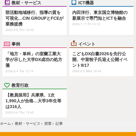
教材・サービス
ICT機器
部活動地域移行、指導の質を
内田洋行、東京国立博物館の
可視化…CIN GROUPとFCEが
新展示で専門知とICTを融合
業務提携
2026.7.17 Fri 13:15
2026.8.6 Thu 15:45
事例
イベント
「地方・単科」の室蘭工業大
こどもDX白書2026を先行公
学が示した大学DX成功の処方
開、中室牧子氏迎え公開イベ
箋
ント9/17
2026.8.4 Tue 12:15
2026.8.5 Wed 18:45
教育行政
【教員採用】兵庫県、1次
1,990人が合格…大学3年生等
は316人
2026.8.6 Thu 13:45
ホーム
›
教材・サービス
›
授業
›
記事