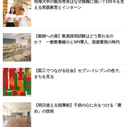
明海大学の観光専攻はなぜ就職に強い？100％を支
える実践教育とインターン
【教師への扉】教員採用試験はどう変わるの
か？ 一般教養縮小とSPI導入、面接重視の時代
【図工でつながる社会】セブン‐イレブンの色で、
まちを見る
【明日使える指導術】子供の心に火をつける「褒
め」の技術