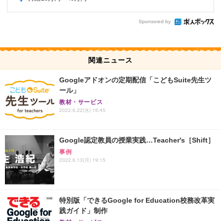
Sponsored by
関連ニュース
Googleアドオンの定期配信「こどもSuite先生ツ
ール」
教材・サービス
2022.6.22(水) 16:45
Google認定教員の授業実践…Teacher's［Shift］
事例
2022.6.13(月) 19:15
特別版「できるGoogle for Education校務改革実
践ガイド」制作