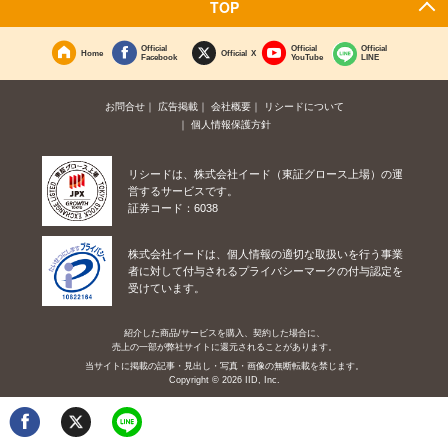
TOP
Official
Official
Official
Home
Official X
Facebook
YouTube
LINE
お問合せ
広告掲載
会社概要
リシードについて
個人情報保護方針
リシードは、株式会社イード（東証グロース上場）の運
営するサービスです。
証券コード：6038
株式会社イードは、個人情報の適切な取扱いを行う事業
者に対して付与されるプライバシーマークの付与認定を
受けています。
紹介した商品/サービスを購入、契約した場合に、
売上の一部が弊社サイトに還元されることがあります。
当サイトに掲載の記事・見出し・写真・画像の無断転載を禁じます。
Copyright © 2026 IID, Inc.