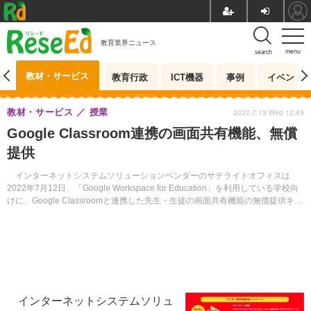
教育業界ニュース
menu
search
教材・サービス
測
教育行政
ICT機器
事例
イベント
教材・サービス
授業
2022.7.13 Wed 12:45
Google Classroom連携の画面共有機能、無償
提供
インターネットシステムソリューションベンダーのサテライトオフィスは
2022年7月12日、「Google Workspace for Education」を利用している学校向
けに、Google Classroomと連携した先生・生徒の画面共有機能の無償提供キャ
ンペーン開始を発表した。
インターネットシステムソリュ