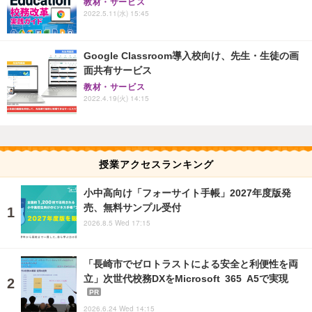
教材・サービス
2022.5.11(水) 15:45
Google Classroom導入校向け、先生・生徒の画
面共有サービス
教材・サービス
2022.4.19(火) 14:15
授業アクセスランキング
小中高向け「フォーサイト手帳」2027年度版発
売、無料サンプル受付
2026.8.5 Wed 17:15
「長崎市でゼロトラストによる安全と利便性を両
立」次世代校務DXをMicrosoft 365 A5で実現
PR
2026.6.24 Wed 14:15