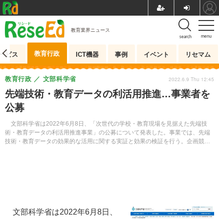
教育業界ニュース
menu
search
教育行政
ービス
ICT機器
事例
イベント
リセマム
教育行政
文部科学省
2022.6.9 Thu 12:45
先端技術・教育データの利活用推進…事業者を
公募
文部科学省は2022年6月8日、「次世代の学校・教育現場を見据えた先端技
術・教育データの利活用推進事業」の公募について発表した。事業では、先端
技術・教育データの効果的な活用に関する実証と効果の検証を行う。企画競争
に参加を希望する場合は7月1日まで申し込む。
文部科学省は2022年6月8日、