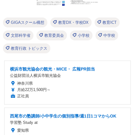
GIGAスクール構想
教育DX・学校DX
教育ICT
文部科学省
教育委員会
小学校
中学校
教育行政 トピックス
横浜市観光協会の観光・MICE・ 広報PR担当
公益財団法人横浜市観光協会
神奈川県
月給22万1,500円～
正社員
西尾市の塾講師/小中学生の個別指導/週1日1コマからOK
学習塾 Study at
愛知県