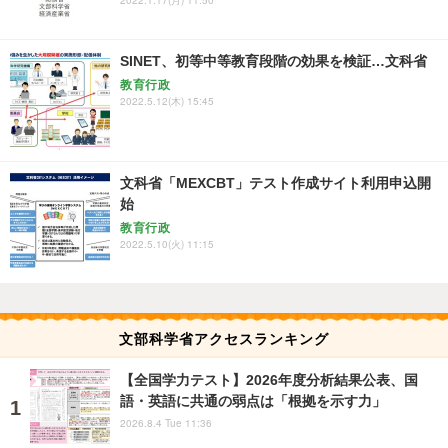
2022.1.17(月) 11:50
SINET、初等中等教育段階の効果を検証…文科省
教育行政
2022.5.12(木) 15:45
文科省「MEXCBT」テスト作成サイト利用申込開
始
教育行政
2022.5.10(火) 11:15
文部科学省アクセスランキング
【全国学力テスト】2026年度分析結果公表、国
語・英語に共通の弱点は「根拠を示す力」
2026.8.4 Tue 11:36