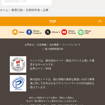
2026.8.6 Thu 17:15
ホーム
›
教育行政
›
文部科学省
›
記事
TOP
Official
Official
Official
Home
Official X
Facebook
YouTube
LINE
お問合せ
広告掲載
会社概要
リシードについて
個人情報保護方針
リシードは、株式会社イード（東証グロース上場）の運
営するサービスです。
証券コード：6038
株式会社イードは、個人情報の適切な取扱いを行う事業
者に対して付与されるプライバシーマークの付与認定を
受けています。
紹介した商品/サービスを購入、契約した場合に、
売上の一部が弊社サイトに還元されることがあります。