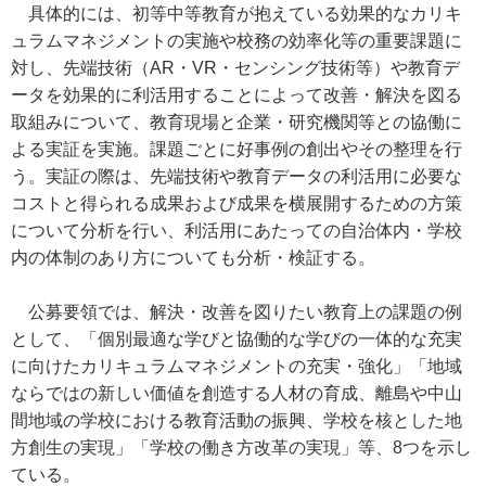
具体的には、初等中等教育が抱えている効果的なカリキ
ュラムマネジメントの実施や校務の効率化等の重要課題に
対し、先端技術（AR・VR・センシング技術等）や教育デ
ータを効果的に利活用することによって改善・解決を図る
取組みについて、教育現場と企業・研究機関等との協働に
よる実証を実施。課題ごとに好事例の創出やその整理を行
う。実証の際は、先端技術や教育データの利活用に必要な
コストと得られる成果および成果を横展開するための方策
について分析を行い、利活用にあたっての自治体内・学校
内の体制のあり方についても分析・検証する。
公募要領では、解決・改善を図りたい教育上の課題の例
として、「個別最適な学びと協働的な学びの一体的な充実
に向けたカリキュラムマネジメントの充実・強化」「地域
ならではの新しい価値を創造する人材の育成、離島や中山
間地域の学校における教育活動の振興、学校を核とした地
方創生の実現」「学校の働き方改革の実現」等、8つを示し
ている。