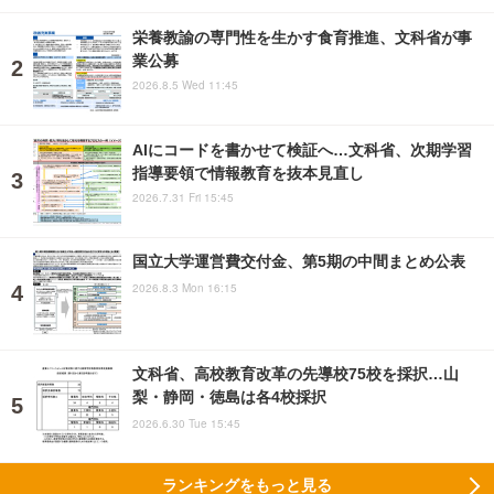
栄養教諭の専門性を生かす食育推進、文科省が事
業公募
2026.8.5 Wed 11:45
AIにコードを書かせて検証へ…文科省、次期学習
指導要領で情報教育を抜本見直し
2026.7.31 Fri 15:45
国立大学運営費交付金、第5期の中間まとめ公表
2026.8.3 Mon 16:15
文科省、高校教育改革の先導校75校を採択…山
梨・静岡・徳島は各4校採択
2026.6.30 Tue 15:45
ランキングをもっと見る