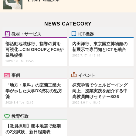
NEWS CATEGORY
教材・サービス
ICT機器
部活動地域移行、指導の質を
内田洋行、東京国立博物館の
可視化…CIN GROUPとFCEが
新展示で専門知とICTを融合
業務提携
2026.7.17 Fri 13:15
2026.8.6 Thu 15:45
事例
イベント
「地方・単科」の室蘭工業大
探究学習でウェルビーイング
学が示した大学DX成功の処方
向上、授業実践を紹介する中
箋
高教員向けセミナー8/26
2026.8.4 Tue 12:15
2026.8.6 Thu 18:45
教育行政
【教員採用】熊本地震で延期
の2次試験、新日程発表