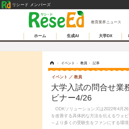
リシード メンバーズ
教育業界ニュース
ホーム
生成AI
大学DX
ホーム
›
イベント
›
教員
›
記事
イベント
教員
大学入試の問合せ業
ビナー4/26
ODKソリューションズは2022年4月
を改善する具体的な方法を伝えるウェビ
～より多くの受験生をファンにする環境