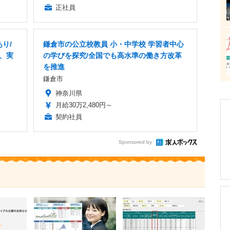
正社員
り/
鎌倉市の公立校教員 小・中学校 学習者中心
業、実
の学びを探究/全国でも高水準の働き方改革
を推進
鎌倉市
神奈川県
月給30万2,480円～
契約社員
Sponsored by