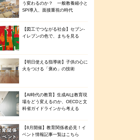
う変わるのか？ 一般教養縮小と
SPI導入、面接重視の時代
【図工でつながる社会】セブン‐
イレブンの色で、まちを見る
【明日使える指導術】子供の心に
火をつける「褒め」の技術
【AI時代の教育】生成AIは教育現
場をどう変えるのか、OECDと文
科省ガイドラインから考える
【8月開催】教育関係者必見！イ
ベント情報記事一覧はこちら