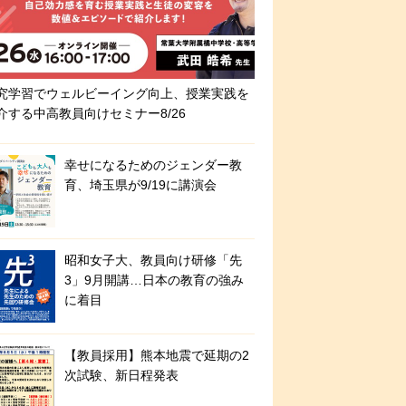
究学習でウェルビーイング向上、授業実践を
介する中高教員向けセミナー8/26
幸せになるためのジェンダー教
育、埼玉県が9/19に講演会
昭和女子大、教員向け研修「先
3」9月開講…日本の教育の強み
に着目
【教員採用】熊本地震で延期の2
次試験、新日程発表