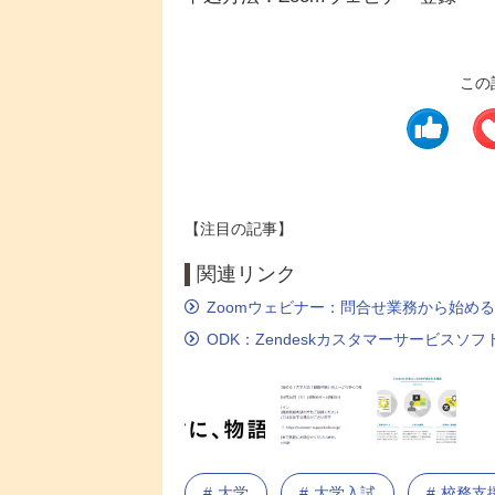
この
【注目の記事】
関連リンク
Zoomウェビナー：問合せ業務から始め
ODK：Zendeskカスタマーサービスソ
大学
大学入試
校務支