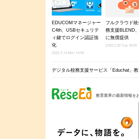
EDUCOMマネージャー
フルクラウド統
C4th、USBセキュリテ
務支援BLEND
ィ鍵でログイン認証強
に無償提供
化
2022.2.22 Tue 18:20
2022.3.14 Mon 14:50
デジタル校務支援サービス「Educhat」
教育業界の最新情報を