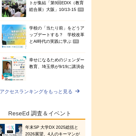
トが集結「第9回EDIX（教育
総合展）大阪」10/13-15
PR
学校の「当たり前」をどうア
ップデートする？ 学校改革
とAI時代の実践に学ぶ
PR
幸せになるためのジェンダー
教育、埼玉県が9/19に講演会
アクセスランキングをもっと見る
ReseEd 調査＆イベント
年末SP 大学DX 2025総括と
2026展望、4人のキーマンが