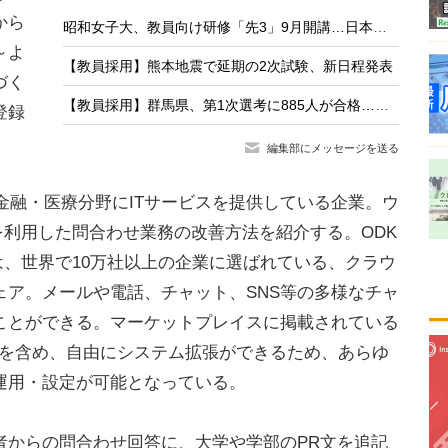
から
昭和女子大、教員向け研修「先3」9月開講…日本の教育の強みに着目
～よ
【教員採用】熊本地震で延期の2次試験、新日程発表
づく
【教員採用】群馬県、第1次選考に885人が合格…大3生273人通過
登録
編集部にメッセージを送る
金融・医療分野にITサービスを提供している企業。ウ
」を利用した問合わせ業務の改善方法を紹介する。ODK
kは、世界で10万社以上の企業に選ばれている、クラウ
ェア。メールや電話、チャット、SNS等の多様なチャ
ことができる。マーケットプレイスに掲載されている
利用を含め、自由にシステム拡張ができるため、あらゆ
運用・設定が可能となっている。
からの問合わせ回答に、大学や学部のPR文を追記