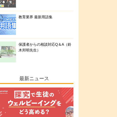
教育業界 最新用語集
保護者からの相談対応Q＆A（鈴
木邦明先生）
最新ニュース