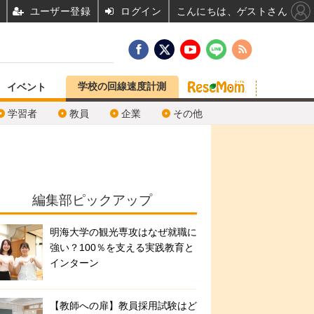
ユーザー登録
ログイン
こんにちは、ゲストさん
学校の回線速度計測
イベント
学習者
教員
企業
その他
編集部ピックアップ
明海大学の観光専攻はなぜ就職に
強い？100％を支える実践教育と
インターン
【教師への扉】教員採用試験はど