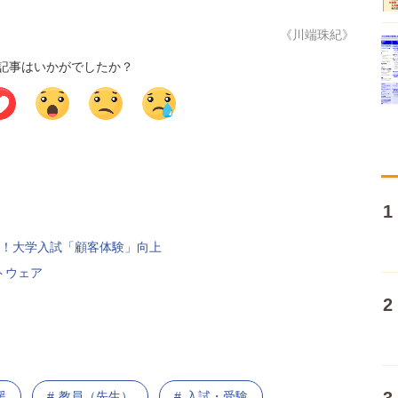
《川端珠紀》
記事はいかがでしたか？
る！大学入試「顧客体験」向上
フトウェア
援
教員（先生）
入試・受験