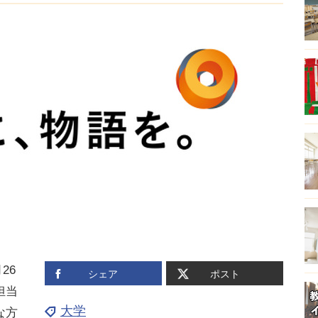
26
シェア
ポスト
担当
大学
な方