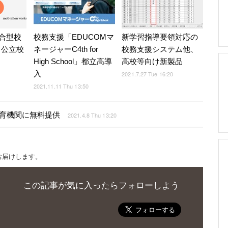
合型校
校務支援「EDUCOMマ
新学習指導要領対応の
、公立校
ネージャーC4th for
校務支援システム他、
High School」都立高導
高校等向け新製品
入
2021.7.27 Tue 16:20
2021.11.11 Thu 13:50
教育機関に無料提供
2021.4.8 Thu 13:20
お届けします。
この記事が気に入ったらフォローしよう