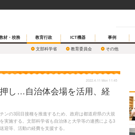
教材・校務
教育行政
ICT機器
事例
文部科学省
教育委員会
その他
2022.4.11 Mon 11:45
後押し…自治体会場を活用、経
チンの3回目接種を推進するため、政府は都道府県の大規
を実施する。文部科学省も自治体と大学等の連携による3
送迎等、活動の経費を支援する。