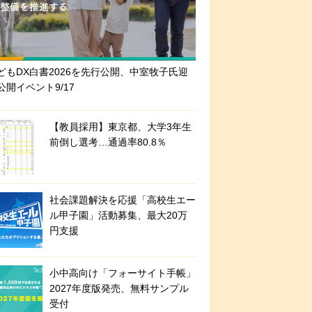
どもDX白書2026を先行公開、中室牧子氏迎
公開イベント9/17
【教員採用】東京都、大学3年生
前倒し選考…通過率80.8％
社会課題解決を応援「高校生エー
ル甲子園」活動募集、最大20万
円支援
小中高向け「フォーサイト手帳」
2027年度版発売、無料サンプル
受付