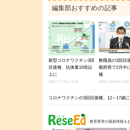
編集部おすすめの記事
新型コロナワクチン3回
教職員の3回目接
目接種、抗体量10倍以
都府県で2月中
上に
施
2022.3.17 Thu 15:20
2022.2.16 Wed 12:20
コロナワクチンの3回目接種、12～17歳
教育業界の最新情報を