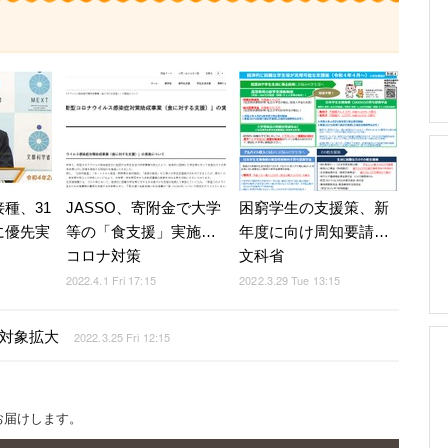
種、31
JASSO、寄附金で大学
困窮学生の支援策、新
に優先実
等の「食支援」実施…
年度に向け周知要請…
コロナ対策
文科省
2022.4.1 Fri 17:15
2022.3.29 Tue 13:15
に対象拡大
2022.3.25 Fri 12:15
お届けします。