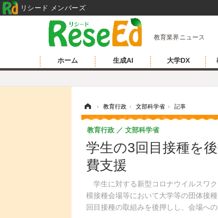
リシード メンバーズ
教育業界ニュース
ホーム
生成AI
大学DX
ホーム
›
教育行政
›
文部科学省
›
記事
教育行政
文部科学省
学生の3回目接種を
費支援
学生に対する新型コロナウイルスワク
模接種会場等において大学等の団体接種
回目接種の取組みを後押しし、会場への