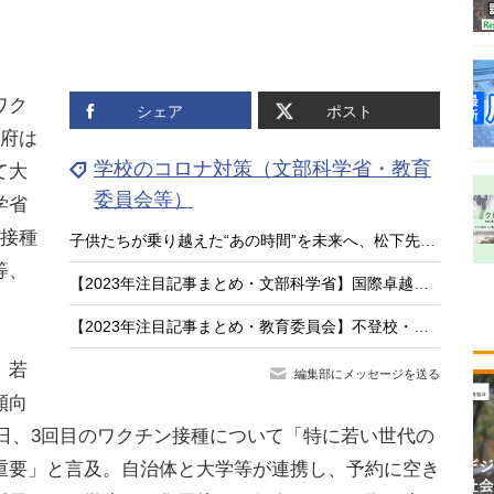
ワク
シェア
ポスト
政府は
学校のコロナ対策（文部科学省・教育
て大
委員会等）
学省
目接種
子供たちが乗り越えた“あの時間”を未来へ、松下先生の新作絵本『がっこうとコロナ』
等、
【2023年注目記事まとめ・文部科学省】国際卓越研究大学、不登校対策「COCOLOプラン」
【2023年注目記事まとめ・教育委員会】不登校・いじめ件数過去最多、コロナ対策
、若
編集部にメッセージを送る
傾向
月7日、3回目のワクチン接種について「特に若い世代の
重要」と言及。自治体と大学等が連携し、予約に空き