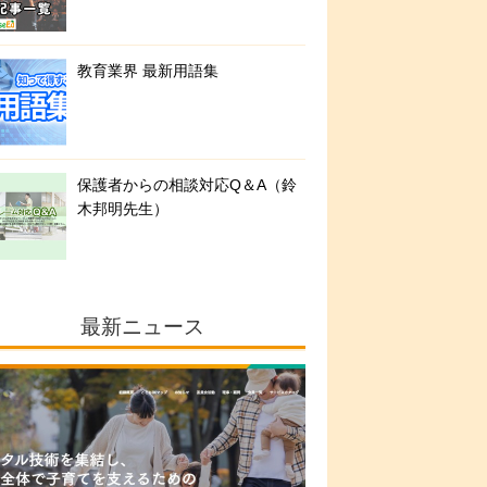
教育業界 最新用語集
保護者からの相談対応Q＆A（鈴
木邦明先生）
最新ニュース