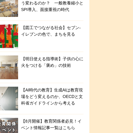
う変わるのか？ 一般教養縮小と
SPI導入、面接重視の時代
【図工でつながる社会】セブン‐
イレブンの色で、まちを見る
【明日使える指導術】子供の心に
火をつける「褒め」の技術
【AI時代の教育】生成AIは教育現
場をどう変えるのか、OECDと文
科省ガイドラインから考える
【8月開催】教育関係者必見！イ
ベント情報記事一覧はこちら