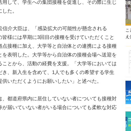
活用して、学生への集団接種を促進し、その際に生じ
にした。
松信介大臣は、「感染拡大の可能性が懸念される
こ
え
の皆様には早期に3回目の接種を受けていただくこと
拠点接種に加え、大学等と自治体との連携による接種
とを表明した。大学等から自治体の接種会場へ送迎を
ることから、活動の経費を支援。「大学等においては
だき、新入生を含めて、1人でも多くの希望する学生
提供いただくようにお願いしたい」と述べた。
、都道府県内に居住していない者についても接種対
券が届いていない者がいる場合についても柔軟な対応