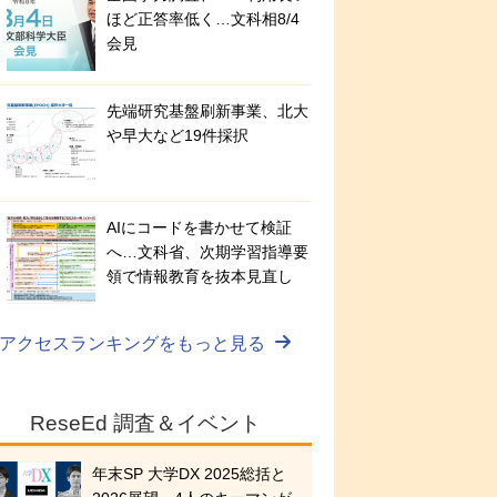
ほど正答率低く…文科相8/4
会見
先端研究基盤刷新事業、北大
や早大など19件採択
AIにコードを書かせて検証
へ…文科省、次期学習指導要
領で情報教育を抜本見直し
アクセスランキングをもっと見る
ReseEd 調査＆イベント
年末SP 大学DX 2025総括と