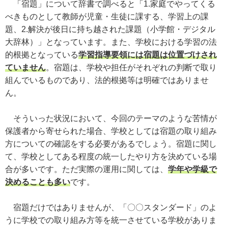
「宿題」について辞書で調べると「1.家庭でやってくる
べきものとして教師が児童・生徒に課する、学習上の課
題、2.解決が後日に持ち越された課題（小学館・デジタル
大辞林）」となっています。また、学校における学習の法
的根拠となっている
学習指導要領には宿題は位置づけされ
ていません
。宿題は、学校や担任がそれぞれの判断で取り
組んでいるものであり、法的根拠等は明確ではありませ
ん。
そういった状況において、今回のテーマのような苦情が
保護者から寄せられた場合、学校としては宿題の取り組み
方についての確認をする必要があるでしょう。宿題に関し
て、学校としてある程度の統一したやり方を決めている場
合が多いです。ただ実際の運用に関しては、
学年や学級で
決めることも多い
です。
宿題だけではありませんが、「〇〇スタンダード」のよ
うに学校での取り組み方等を統一させている学校がありま