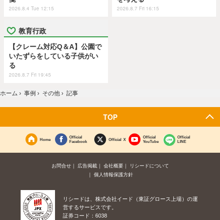
2026.8.4 Tue 12:15
2026.8.7 Fri 16:15
教育行政
【クレーム対応Q＆A】公園で
いたずらをしている子供がい
る
2026.8.7 Fri 19:45
ホーム
›
事例
›
その他
›
記事
TOP
Official
Official
Official
Home
Official X
Facebook
YouTube
LINE
お問合せ
広告掲載
会社概要
リシードについて
個人情報保護方針
リシードは、株式会社イード（東証グロース上場）の運
営するサービスです。
証券コード：6038