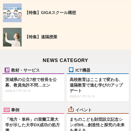
【特集】GIGAスクール構想
【特集】遠隔授業
NEWS CATEGORY
教材・サービス
ICT機器
茨城県の公立7校で校長を公
高校教育はここまで変わる、
募、教員免許不問…エン
遠隔教育で進む学びのアップ
デート
2026.8.7 Fri 19:15
2026.8.7 Fri 15:15
事例
イベント
「地方・単科」の室蘭工業大
まちのこども財団設立記念シ
学が示した大学DX成功の処方
ンポ9/6…創造性と探究の未来
箋
を考える