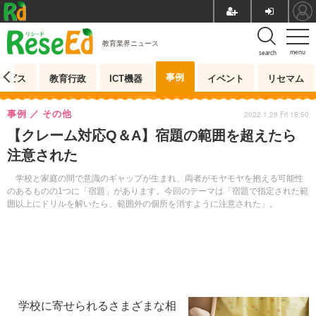
教育業界ニュース
menu
search
事例
ービス
教育行政
ICT機器
イベント
リセマム
事例
その他
2022.1.28 Fri 18:50
【クレーム対応Q＆A】宿題の範囲を超えたら
注意された
学校と家庭の間で意識のギャップが生まれ、両者がモヤモヤを抱える可能性
のあるものの1つに「宿題」があります。今回のテーマは「宿題で指定された範
囲以上にドリルを解いたら、範囲外の個所を消すように注意された」。
学校に寄せられるさまざまな相