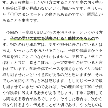
す。ある程度統一したやり方にすることで年度の切り替わ
り時等に子供が戸惑わないという理由からです。そういっ
た「〇〇スタンダード」の良さもあるのですが、問題点が
あることも事実です。
今回の「一度取り組んだものを消させる」というやり方
は、
子供の学びの意欲を消失させる可能性のあるもの
で
す。宿題の取り組み方は、学年や担任に任されているとは
言え、やったものを消させることは、子供や保護者から不
信感を抱くことにつながりかねません。学校では「落ちこ
ぼれ」と共に「吹きこぼれ」も一定数発生させていると言
われています。学級全体でペースを揃えながらドリル等に
取り組ませたいという意図があるのだと思いますが、それ
でも不適切なのではと私は感じます。もし同じペースで取
り組ませていきたいのであれば、その理由等を丁寧に子供
や保護者に説明する必要があるでしょう。丁寧に説明して
も間違える場合があるでしょう。そうした場合は、次から
気を付けるように伝えることが大切であり、やったものを