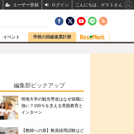
ユーザー登録
ログイン
こんにちは、ゲストさん
学校の回線速度計測
イベント
編集部ピックアップ
明海大学の観光専攻はなぜ就職に
強い？100％を支える実践教育と
インターン
【教師への扉】教員採用試験はど