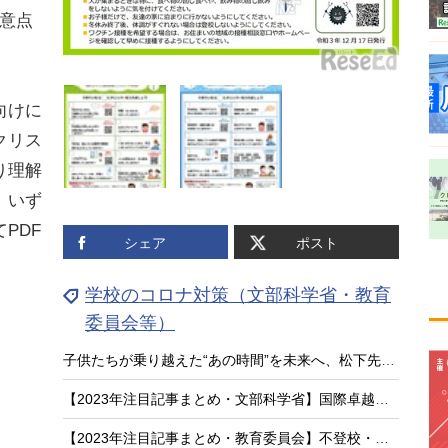
意点
向けに
クリス
り理解
。いず
PDF
シェア
ポスト
学校のコロナ対策（文部科学省・教育
委員会等）
子供たちが乗り越えた“あの時間”を未来へ、松下先生の新作絵本『がっこうとコロナ』
【2023年注目記事まとめ・文部科学省】国際卓越研究大学、不登校対策「COCOLOプラン」
【2023年注目記事まとめ・教育委員会】不登校・いじめ件数過去最多、コロナ対策