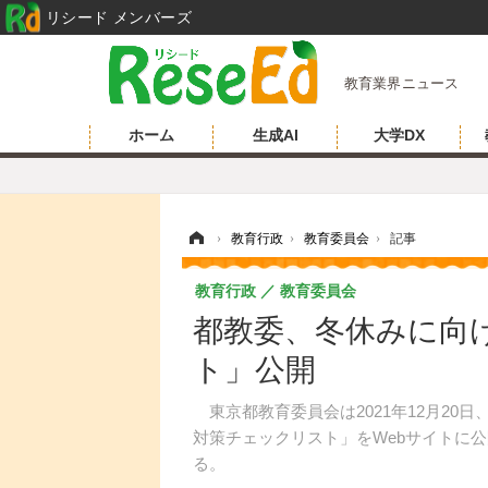
リシード メンバーズ
教育業界ニュース
ホーム
生成AI
大学DX
ホーム
›
教育行政
›
教育委員会
›
記事
教育行政
教育委員会
都教委、冬休みに向
ト」公開
東京都教育委員会は2021年12月20
対策チェックリスト」をWebサイトに
る。