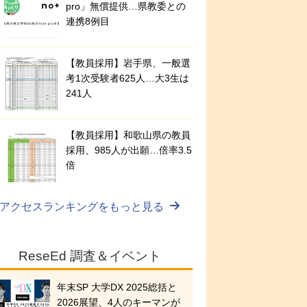
pro」無償提供…県教委との
連携8例目
【教員採用】岩手県、一般選
考1次受験者625人…大3生は
241人
【教員採用】和歌山県の教員
採用、985人が出願…倍率3.5
倍
アクセスランキングをもっと見る
ReseEd 調査＆イベント
年末SP 大学DX 2025総括と
2026展望、4人のキーマンが