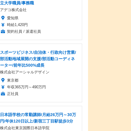
立大学職員/事務職
アデコ株式会社
愛知県
時給1,420円
契約社員 / 派遣社員
スポーツビジネス/自治体・行政向け営業/
部活動地域展開の支援/部活動コーディネ
ーター/前年比500%成長
株式会社アーシャルデザイン
東京都
年収365万円～490万円
正社員
日本語学校の常勤講師/月給26万円～30万
円/年休120日以上/新宿三丁目駅徒歩3分
株式会社東京国際日本語学院