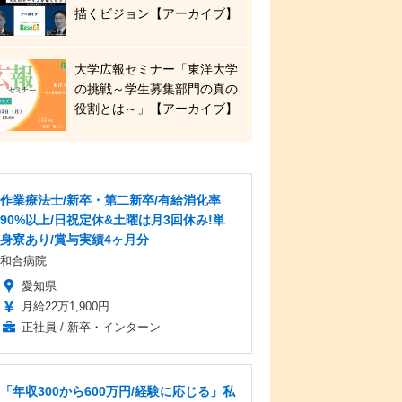
描くビジョン【アーカイブ】
大学広報セミナー「東洋大学
の挑戦～学生募集部門の真の
役割とは～」【アーカイブ】
作業療法士/新卒・第二新卒/有給消化率
90%以上/日祝定休&土曜は月3回休み!単
身寮あり/賞与実績4ヶ月分
和合病院
愛知県
月給22万1,900円
正社員 / 新卒・インターン
「年収300から600万円/経験に応じる」私