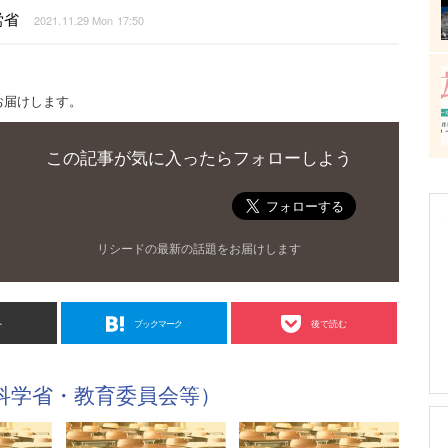
労省
2021.11.29 Mon 17:50
お届けします。
この記事が気に入ったらフォローしよう
リシードの最新の話題をお届けします
ト
ブックマーク
後で読む
科学省・教育委員会等）