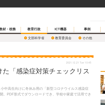
教材・校務
教育行政
ICT機器
事例
文部科学省
教育委員会
その他
2021.12.21 Tue 10:45
けた「感染症対策チェックリス
日、小中高生向けに冬休み用の「新型コロナウイルス感染症
公開。PDF形式でダウンロードでき、学校や家庭で活用でき