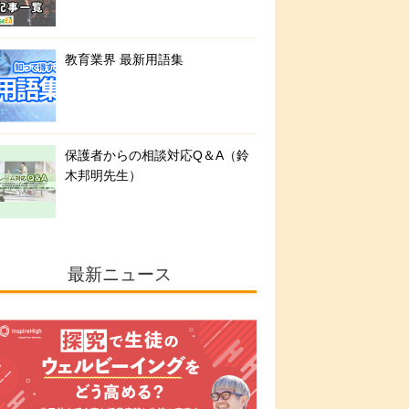
教育業界 最新用語集
保護者からの相談対応Q＆A（鈴
木邦明先生）
最新ニュース