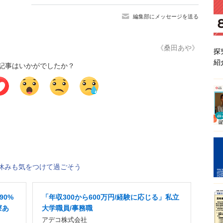
編集部にメッセージを送る
《桑田あや》
探
紹
記事はいかがでしたか？
休みも気をつけて過ごそう
90%
「年収300から600万円/経験に応じる」私立
寮あ
大学職員/事務職
アデコ株式会社