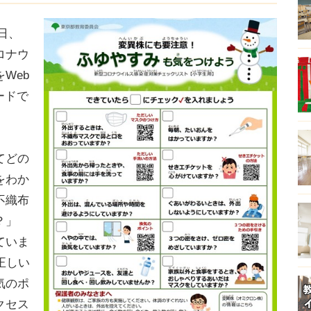
日、
ロナウ
Web
ードで
てどの
をわか
不織布
？」
ていま
正しい
気のポ
クセス