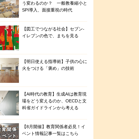
う変わるのか？ 一般教養縮小と
SPI導入、面接重視の時代
【図工でつながる社会】セブン‐
イレブンの色で、まちを見る
【明日使える指導術】子供の心に
火をつける「褒め」の技術
【AI時代の教育】生成AIは教育現
場をどう変えるのか、OECDと文
科省ガイドラインから考える
【8月開催】教育関係者必見！イ
ベント情報記事一覧はこちら