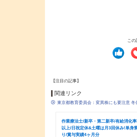
この
【注目の記事】
関連リンク
東京都教育委員会：変異株にも要注意 冬
作業療法士/新卒・第二新卒/有給消化率
以上/日祝定休&土曜は月3回休み!単身
り/賞与実績4ヶ月分