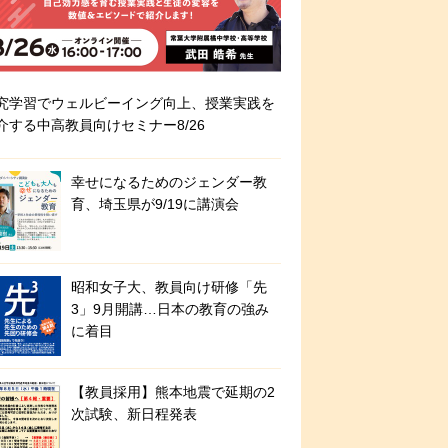
究学習でウェルビーイング向上、授業実践を
介する中高教員向けセミナー8/26
幸せになるためのジェンダー教
育、埼玉県が9/19に講演会
昭和女子大、教員向け研修「先
3」9月開講…日本の教育の強み
に着目
【教員採用】熊本地震で延期の2
次試験、新日程発表