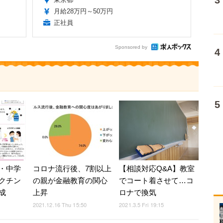
月給28万円～50万円
正社員
Sponsored by
・中学
コロナ流行後、7割以上
【相談対応Q&A】教室
クチン
の親が金融教育の関心
でコート着させて…コ
成
上昇
ロナで換気
2021.12.16 Thu 15:50
2021.3.5 Fri 19:15