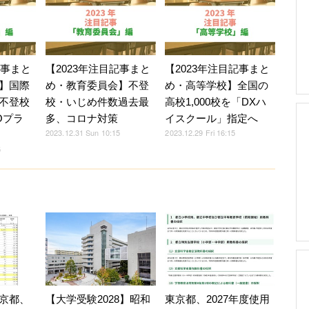
記事まと
【2023年注目記事まと
【2023年注目記事まと
】国際
め・教育委員会】不登
め・高等学校】全国の
不登校
校・いじめ件数過去最
高校1,000校を「DXハ
Oプラ
多、コロナ対策
イスクール」指定へ
2023.12.31 Sun 10:15
2023.12.29 Fri 16:15
5
京都、
【大学受験2028】昭和
東京都、2027年度使用