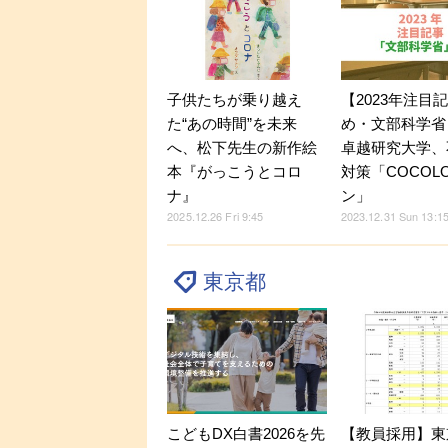
子供たちが乗り越え
【2023年注目
た“あの時間”を未来
め・文部科学省
へ、松下先生の新作絵
卓越研究大学、
本『がっこうとコロ
対策「COCOL
ナ』
ン」
2025.12.26 Fri 9:45
2023.12.31 Sun 13:1
東京都
こどもDX白書2026を先
【教員採用】東