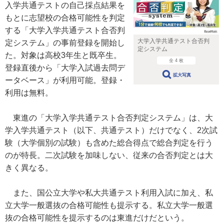
入学共通テストの自己採点結果を
もとに志望校の合格可能性を判定
する「大学入学共通テスト合否判
大学入学共通テスト合否判
定システム」の事前登録を開始し
定システム
た。対象は高校3年生と既卒生。
全 4 枚
登録直後から「大学入試過去問デ
拡大写真
ータベース」が利用可能。登録・
利用は無料。
東進の「大学入学共通テスト合否判定システム」は、大
学入学共通テスト（以下、共通テスト）だけでなく、2次試
験（大学個別の試験）も含めた総合得点で総合判定を行う
のが特長。二次試験を加味しない、従来の合否判定とは大
きく異なる。
また、国公立大学や私大共通テスト利用入試に加え、私
立大学一般選抜の合格可能性も提示する。私立大学一般選
抜の合格可能性を提示するのは東進だけだという。