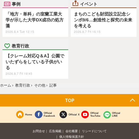
事例
イベント
「地方・単科」の室蘭工業大
まちのこども財団設立記念シ
学が示した大学DX成功の処方
ンポ9/6…創造性と探究の未来
箋
を考える
2026.8.4 Tue 12:15
2026.8.7 Fri 16:15
教育行政
【クレーム対応Q＆A】公園で
いたずらをしている子供がい
る
2026.8.7 Fri 19:45
ホーム
›
教育行政
›
その他
›
記事
TOP
Official
Official
Official
Home
Official X
Facebook
YouTube
LINE
お問合せ
広告掲載
会社概要
リシードについて
個人情報保護方針