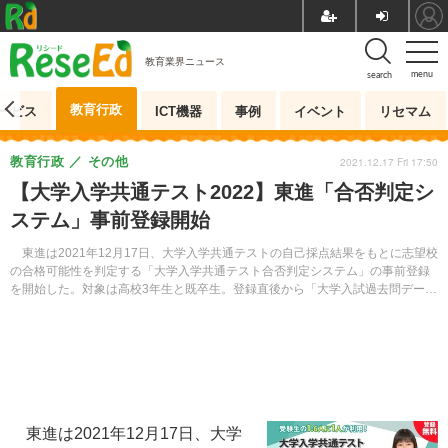
教育業界ニュース
menu
search
教育行政
ービス
ICT機器
事例
イベント
リセマム
教育行政
その他
2021.12.17 Fri 17:50
【大学入学共通テスト2022】東進「合否判定シ
ステム」事前登録開始
東進は2021年12月17日、大学入学共通テストの自己採点結果をもとに志望校
の合格可能性を判定する「大学入学共通テスト合否判定システム」の事前登録
を開始した。対象は高校3年生と既卒生。登録直後から「大学入試過去問データ
ベース」が利用可能。登録・利用は無料。
東進は2021年12月17日、大学