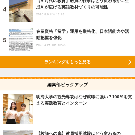
【AI時代の教育】教員の仕事はどう変わるか…生
成AIが広げる英語教材づくりの可能性
2026.8.6 Thu 13:15
在留資格「留学」運用を厳格化、日本語能力や活
動把握を強化
2026.4.21 Tue 10:45
ランキングをもっと見る
編集部ピックアップ
明海大学の観光専攻はなぜ就職に強い？100％を支
える実践教育とインターン
【教師への扉】教員採用試験はどう変わるの