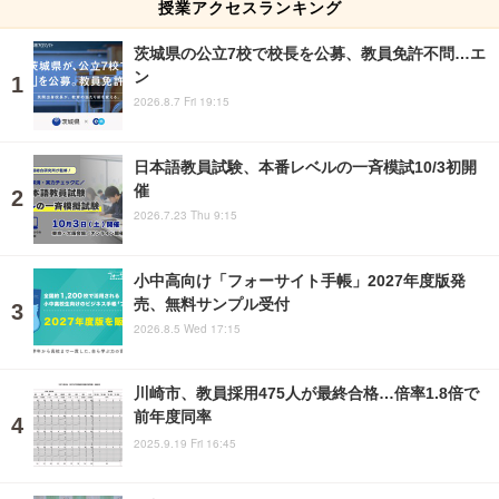
授業アクセスランキング
茨城県の公立7校で校長を公募、教員免許不問…エ
ン
2026.8.7 Fri 19:15
日本語教員試験、本番レベルの一斉模試10/3初開
催
2026.7.23 Thu 9:15
小中高向け「フォーサイト手帳」2027年度版発
売、無料サンプル受付
2026.8.5 Wed 17:15
川崎市、教員採用475人が最終合格…倍率1.8倍で
前年度同率
2025.9.19 Fri 16:45