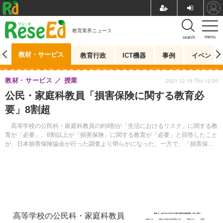
教育業界ニュース
menu
search
教材・サービス
測
教育行政
ICT機器
事例
イベント
教材・サービス
授業
2021.12.16 Thu 12:20
公民・家庭科教員「損害保険に関する教育必
要」8割超
高等学校の公民科・家庭科教員の約9割が「生活におけるリスク」に関する教
育が「必要」、8割以上が「損害保険」に関する教育が「必要」と回答したこと
が、日本損害保険協会が行った調査より明らかになった。一方で、「損害保
険」教育の実施状況は約2割にとどまっている。
高等学校の公民科・家庭科教員