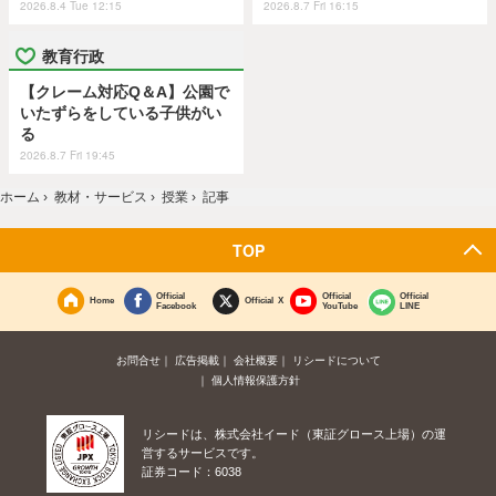
2026.8.4 Tue 12:15
2026.8.7 Fri 16:15
教育行政
【クレーム対応Q＆A】公園で
いたずらをしている子供がい
る
2026.8.7 Fri 19:45
ホーム
›
教材・サービス
›
授業
›
記事
TOP
Official
Official
Official
Home
Official X
Facebook
YouTube
LINE
お問合せ
広告掲載
会社概要
リシードについて
個人情報保護方針
リシードは、株式会社イード（東証グロース上場）の運
営するサービスです。
証券コード：6038