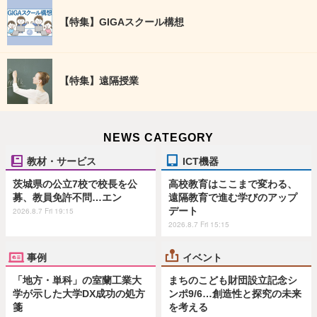
【特集】GIGAスクール構想
【特集】遠隔授業
NEWS CATEGORY
教材・サービス
ICT機器
茨城県の公立7校で校長を公
高校教育はここまで変わる、
募、教員免許不問…エン
遠隔教育で進む学びのアップ
デート
2026.8.7 Fri 19:15
2026.8.7 Fri 15:15
事例
イベント
「地方・単科」の室蘭工業大
まちのこども財団設立記念シ
学が示した大学DX成功の処方
ンポ9/6…創造性と探究の未来
箋
を考える