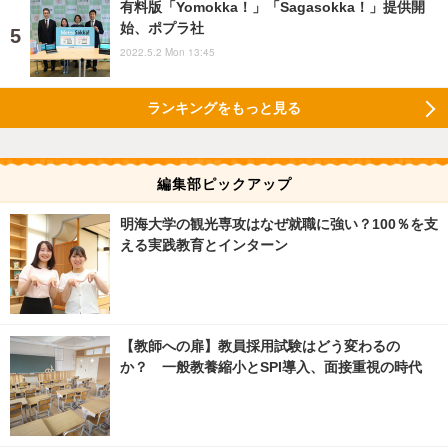
有料版「Yomokka！」「Sagasokka！」提供開
始、ポプラ社
2022.5.2 Mon 13:45
ランキングをもっと見る
編集部ピックアップ
明海大学の観光専攻はなぜ就職に強い？100％を支
える実践教育とインターン
【教師への扉】教員採用試験はどう変わるの
か？ 一般教養縮小とSPI導入、面接重視の時代