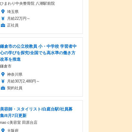
ひまわり中央整骨院 八潮駅前院
埼玉県
月給22万円～
正社員
鎌倉市の公立校教員 小・中学校 学習者中
心の学びを探究/全国でも高水準の働き方
改革を推進
鎌倉市
神奈川県
月給30万2,480円～
契約社員
美容師・スタイリスト/白庭台駅/社員募
集/8月7日更新
nao c美容室 田原台店
大阪府