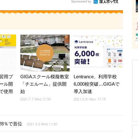
Sponsored by
習用プ
GIGAスクール模擬教室
Lentrance、利用学校
ール開
「チエルーム」提供開
6,000校突破…GIGAで
で使用
始
導入加速
2021.7.7 Wed 17:50
2021.5.31 Mon 17:15
28％で首位
2021.3.3 Wed 11:20