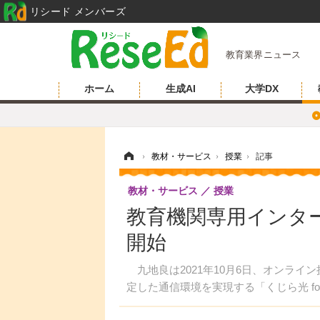
リシード メンバーズ
教育業界ニュース
ホーム
生成AI
大学DX
ホーム
›
教材・サービス
›
授業
›
記事
教材・サービス
授業
教育機関専用インタ
開始
九地良は2021年10月6日、オンライ
定した通信環境を実現する「くじら光 for