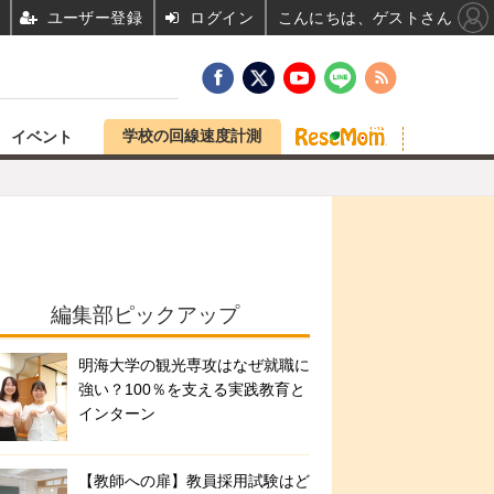
ユーザー登録
ログイン
こんにちは、ゲストさん
学校の回線速度計測
イベント
編集部ピックアップ
明海大学の観光専攻はなぜ就職に
強い？100％を支える実践教育と
インターン
【教師への扉】教員採用試験はど