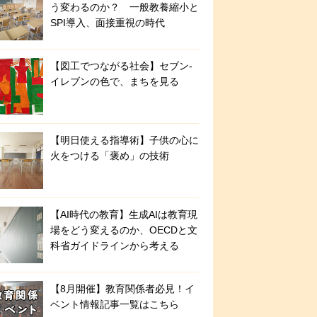
う変わるのか？ 一般教養縮小と
SPI導入、面接重視の時代
【図工でつながる社会】セブン‐
イレブンの色で、まちを見る
【明日使える指導術】子供の心に
火をつける「褒め」の技術
【AI時代の教育】生成AIは教育現
場をどう変えるのか、OECDと文
科省ガイドラインから考える
【8月開催】教育関係者必見！イ
ベント情報記事一覧はこちら