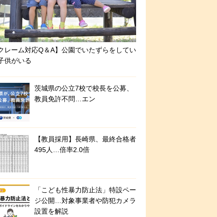
クレーム対応Q＆A】公園でいたずらをしてい
子供がいる
茨城県の公立7校で校長を公募、
教員免許不問…エン
【教員採用】長崎県、最終合格者
495人…倍率2.0倍
「こども性暴力防止法」特設ペー
ジ公開…対象事業者や防犯カメラ
設置を解説