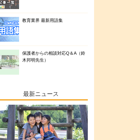
教育業界 最新用語集
保護者からの相談対応Q＆A（鈴
木邦明先生）
最新ニュース