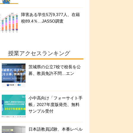
障害ある学生5万9,377人、在籍
校89.4％…JASSO調査
授業アクセスランキング
茨城県の公立7校で校長を公
募、教員免許不問…エン
小中高向け「フォーサイト手
帳」2027年度版発売、無料
サンプル受付
日本語教員試験、本番レベル