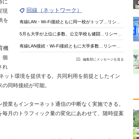
時に
回線（ネットワーク）
実現
提供を
有線LAN・Wi‑Fi接続ともに同一校がトップ…リシード学校インターネット回線速度計測ランキング（2026年6月）
5月も大学が上位に多数、公立学校も健闘…リシード学校インターネット回線速度計測ランキング（2026年5月）
有線LAN接続・Wi-Fi接続ともに大学多数…リシード学校インターネット回線速度計測ランキング（2026年4月）
教育機
、個
編集部にメッセージを送る
され
ーネット環境を提供する。共同利用を前提としたイン
末の同時接続が可能。
授業もインターネット通信の中断なく実施できる。
を毎月のトラフィック量の変化にあわせて、随時提案