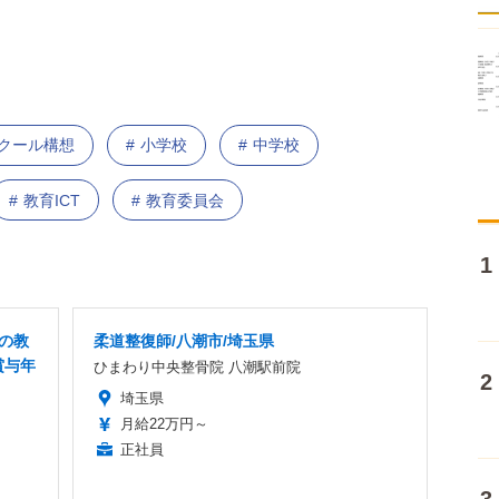
スクール構想
小学校
中学校
教育ICT
教育委員会
Xの教
柔道整復師/八潮市/埼玉県
賞与年
ひまわり中央整骨院 八潮駅前院
埼玉県
月給22万円～
正社員