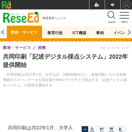
教育業界ニュース
menu
search
教材・サービス
測
教育行政
ICT機器
事例
イベント
教材・サービス
校務
2021.9.16 Thu 12:45
共同印刷「記述デジタル採点システム」2022年
提供開始
共同印刷は2022年1月、大学入試・試験団体向けに、各種試験における答案
用紙のスキャンデータを採点者がWebブラウザ上で採点する「記述デジタル採
点システム」の提供を開始する。
共同印刷は2022年1月、大学入