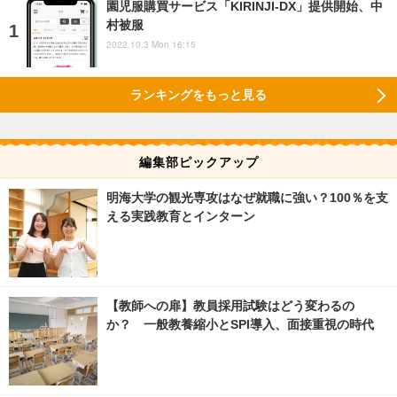
園児服購買サービス「KIRINJI-DX」提供開始、中
村被服
2022.10.3 Mon 16:15
ランキングをもっと見る
編集部ピックアップ
明海大学の観光専攻はなぜ就職に強い？100％を支
える実践教育とインターン
【教師への扉】教員採用試験はどう変わるの
か？ 一般教養縮小とSPI導入、面接重視の時代