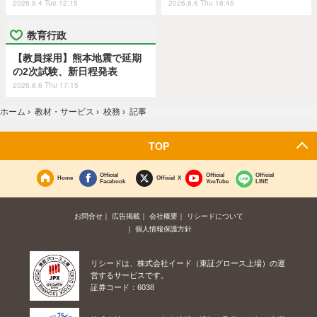
2026.8.4 Tue 12:15
2026.8.6 Thu 18:45
教育行政
【教員採用】熊本地震で延期
の2次試験、新日程発表
2026.8.6 Thu 17:15
ホーム
›
教材・サービス
›
校務
›
記事
TOP
Official
Official
Official
Home
Official X
Facebook
YouTube
LINE
お問合せ
広告掲載
会社概要
リシードについて
個人情報保護方針
リシードは、株式会社イード（東証グロース上場）の運
営するサービスです。
証券コード：6038