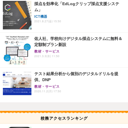
採点を効率化「EdLogクリップ採点支援システ
ム」
ICT機器
2021.8.27(金) 15:50
佑人社、学校向けデジタル採点システムに無料＆
定額制プラン新設
教材・サービス
2021.3.3(水) 11:50
テスト結果分析から個別のデジタルドリルを提
供、DNP
教材・サービス
2020.11.2(月) 17:50
校務アクセスランキング