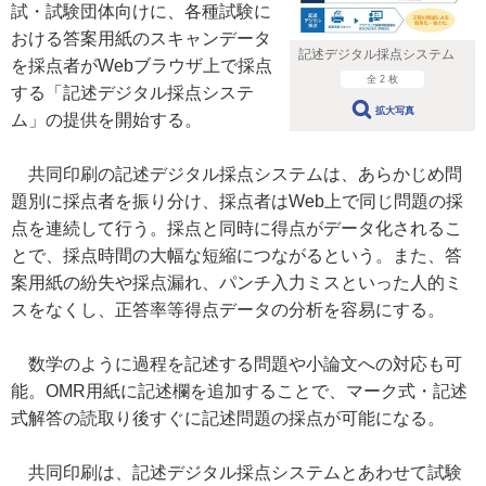
試・試験団体向けに、各種試験に
おける答案用紙のスキャンデータ
記述デジタル採点システム
を採点者がWebブラウザ上で採点
全 2 枚
する「記述デジタル採点システ
拡大写真
ム」の提供を開始する。
共同印刷の記述デジタル採点システムは、あらかじめ問
題別に採点者を振り分け、採点者はWeb上で同じ問題の採
点を連続して行う。採点と同時に得点がデータ化されるこ
とで、採点時間の大幅な短縮につながるという。また、答
案用紙の紛失や採点漏れ、パンチ入力ミスといった人的ミ
スをなくし、正答率等得点データの分析を容易にする。
数学のように過程を記述する問題や小論文への対応も可
能。OMR用紙に記述欄を追加することで、マーク式・記述
式解答の読取り後すぐに記述問題の採点が可能になる。
共同印刷は、記述デジタル採点システムとあわせて試験