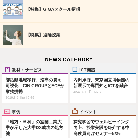
【特集】GIGAスクール構想
【特集】遠隔授業
NEWS CATEGORY
教材・サービス
ICT機器
部活動地域移行、指導の質を
内田洋行、東京国立博物館の
可視化…CIN GROUPとFCEが
新展示で専門知とICTを融合
業務提携
2026.7.17 Fri 13:15
2026.8.6 Thu 15:45
事例
イベント
「地方・単科」の室蘭工業大
探究学習でウェルビーイング
学が示した大学DX成功の処方
向上、授業実践を紹介する中
箋
高教員向けセミナー8/26