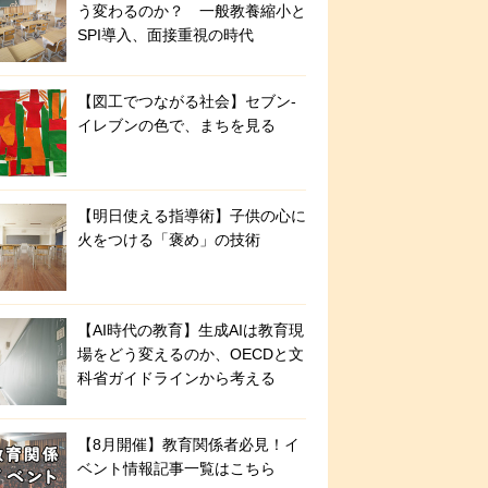
う変わるのか？ 一般教養縮小と
SPI導入、面接重視の時代
【図工でつながる社会】セブン‐
イレブンの色で、まちを見る
【明日使える指導術】子供の心に
火をつける「褒め」の技術
【AI時代の教育】生成AIは教育現
場をどう変えるのか、OECDと文
科省ガイドラインから考える
【8月開催】教育関係者必見！イ
ベント情報記事一覧はこちら