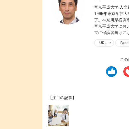
帝京平成大学 人文
1995年東京学芸
了。神奈川県横浜市
帝京平成大学にお
マに保護者向けに
URL
Face
この
【注目の記事】