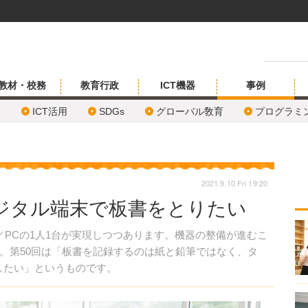
教材・校務
教育行政
ICT機器
事例
ICT活用
SDGs
グローバル敎育
プログラミ
2021.9.10 Fri 19:20
デジタル端末で板書をとりたい
／PCの1人1台が実現しつつあります。機器の整備が進むこ
。第50回は「板書を記録するのは紙と鉛筆ではなく、タ
したい」というものです。