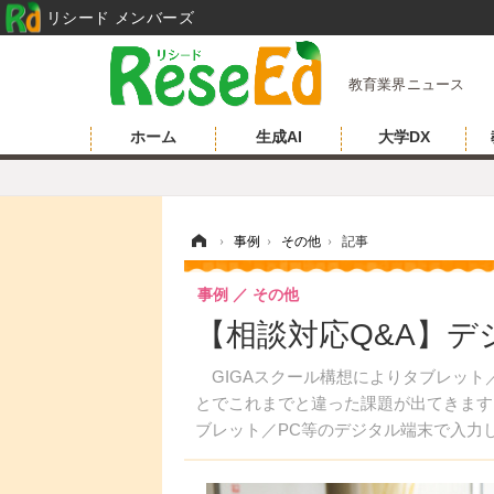
リシード メンバーズ
教育業界ニュース
ホーム
生成AI
大学DX
ホーム
›
事例
›
その他
›
記事
事例
その他
【相談対応Q&A】
GIGAスクール構想によりタブレット
とでこれまでと違った課題が出てきます
ブレット／PC等のデジタル端末で入力