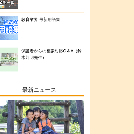
教育業界 最新用語集
保護者からの相談対応Q＆A（鈴
木邦明先生）
最新ニュース