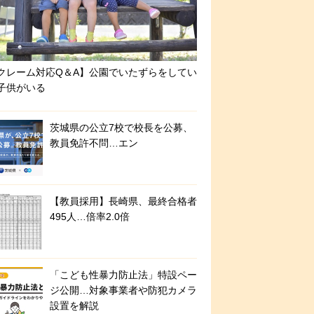
クレーム対応Q＆A】公園でいたずらをしてい
子供がいる
茨城県の公立7校で校長を公募、
教員免許不問…エン
【教員採用】長崎県、最終合格者
495人…倍率2.0倍
「こども性暴力防止法」特設ペー
ジ公開…対象事業者や防犯カメラ
設置を解説