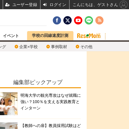
ユーザー登録
ログイン
こんにちは、ゲストさん
学校の回線速度計測
イベント
ング
企業×学校
事例取材
その他
編集部ピックアップ
明海大学の観光専攻はなぜ就職に
強い？100％を支える実践教育と
インターン
【教師への扉】教員採用試験はど