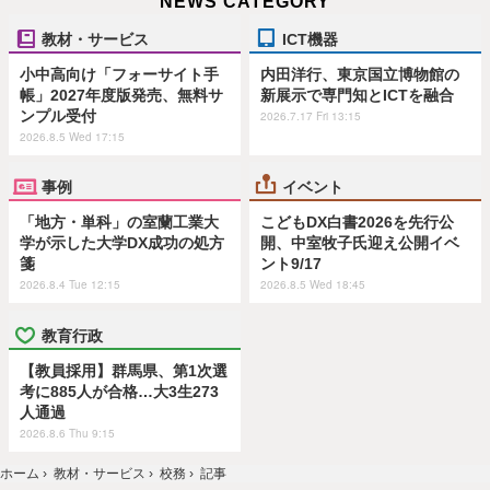
NEWS CATEGORY
教材・サービス
ICT機器
小中高向け「フォーサイト手
内田洋行、東京国立博物館の
帳」2027年度版発売、無料サ
新展示で専門知とICTを融合
ンプル受付
2026.7.17 Fri 13:15
2026.8.5 Wed 17:15
事例
イベント
「地方・単科」の室蘭工業大
こどもDX白書2026を先行公
学が示した大学DX成功の処方
開、中室牧子氏迎え公開イベ
箋
ント9/17
2026.8.4 Tue 12:15
2026.8.5 Wed 18:45
教育行政
【教員採用】群馬県、第1次選
考に885人が合格…大3生273
人通過
2026.8.6 Thu 9:15
ホーム
›
教材・サービス
›
校務
›
記事