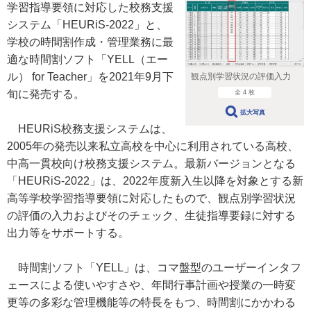
学習指導要領に対応した校務支援
システム「HEURiS-2022」と、
学校の時間割作成・管理業務に最
適な時間割ソフト「YELL（エー
ル） for Teacher」を2021年9月下
観点別学習状況の評価入力
旬に発売する。
全 4 枚
拡大写真
HEURiS校務支援システムは、
2005年の発売以来私立高校を中心に利用されている高校、
中高一貫校向け校務支援システム。最新バージョンとなる
「HEURiS-2022」は、2022年度新入生以降を対象とする新
高等学校学習指導要領に対応したもので、観点別学習状況
の評価の入力およびそのチェック、生徒指導要録に対する
出力等をサポートする。
時間割ソフト「YELL」は、コマ盤型のユーザーインタフ
ェースによる使いやすさや、年間行事計画や授業の一時変
更等の多彩な管理機能等の特長をもつ、時間割にかかわる