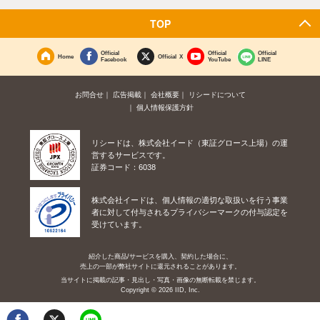
TOP
Official
Official
Official
Home
Official X
Facebook
YouTube
LINE
お問合せ
広告掲載
会社概要
リシードについて
個人情報保護方針
リシードは、株式会社イード（東証グロース上場）の運
営するサービスです。
証券コード：6038
株式会社イードは、個人情報の適切な取扱いを行う事業
者に対して付与されるプライバシーマークの付与認定を
受けています。
紹介した商品/サービスを購入、契約した場合に、
売上の一部が弊社サイトに還元されることがあります。
当サイトに掲載の記事・見出し・写真・画像の無断転載を禁じます。
Copyright © 2026 IID, Inc.