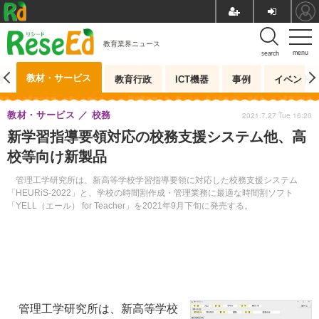
教育業界ニュース
menu
search
教材・サービス
測
教育行政
ICT機器
事例
イベント
教材・サービス
校務
2021.7.27 Tue 16:20
新学習指導要領対応の校務支援システム他、高
校等向け新製品
管理工学研究所は、新高等学校学習指導要領に対応した校務支援システム
「HEURiS-2022」と、学校の時間割作成・管理業務に最適な時間割ソフト
「YELL（エール） for Teacher」を2021年9月下旬に発売する。
管理工学研究所は、新高等学校