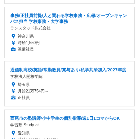
事務/正社員前提/人と関わる学校事務・広報/オープンキャン
パス担当 学校事務・大学事務
ランスタッド株式会社
神奈川県
時給1,550円
派遣社員
通信制高校/英語/常勤教員/賞与あり/私学共済加入/2027年度
学校法人開桜学院
埼玉県
月給21万754円～
正社員
西尾市の塾講師/小中学生の個別指導/週1日1コマからOK
学習塾 Study at
愛知県