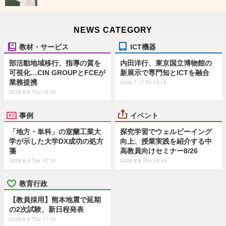
NEWS CATEGORY
教材・サービス
ICT機器
部活動地域移行、指導の質を
内田洋行、東京国立博物館の
可視化…CIN GROUPとFCEが
新展示で専門知とICTを融合
業務提携
2026.7.17 Fri 13:15
2026.8.6 Thu 15:45
事例
イベント
「地方・単科」の室蘭工業大
探究学習でウェルビーイング
学が示した大学DX成功の処方
向上、授業実践を紹介する中
箋
高教員向けセミナー8/26
2026.8.4 Tue 12:15
2026.8.6 Thu 18:45
教育行政
【教員採用】熊本地震で延期
の2次試験、新日程発表
2026.8.6 Thu 17:15