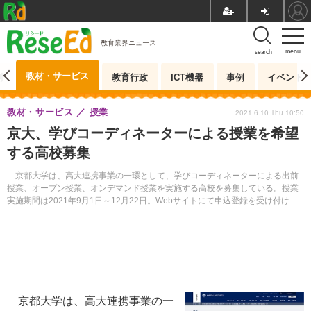
教育業界ニュース
menu
search
教材・サービス
測
教育行政
ICT機器
事例
イベント
教材・サービス
授業
2021.6.10 Thu 10:50
京大、学びコーディネーターによる授業を希望
する高校募集
京都大学は、高大連携事業の一環として、学びコーディネーターによる出前
授業、オープン授業、オンデマンド授業を実施する高校を募集している。授業
実施期間は2021年9月1日～12月22日。Webサイトにて申込登録を受け付けて
いる。
京都大学は、高大連携事業の一