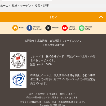
ホーム
›
教材・サービス
›
授業
›
記事
TOP
Official
Official
Official
Home
Official X
Facebook
YouTube
LINE
お問合せ
広告掲載
会社概要
リシードについて
個人情報保護方針
リシードは、株式会社イード（東証グロース上場）の運
営するサービスです。
証券コード：6038
株式会社イードは、個人情報の適切な取扱いを行う事業
者に対して付与されるプライバシーマークの付与認定を
受けています。
紹介した商品/サービスを購入、契約した場合に、
売上の一部が弊社サイトに還元されることがあります。
当サイトに掲載の記事・見出し・写真・画像の無断転載を禁じます。
Copyright © 2026 IID, Inc.