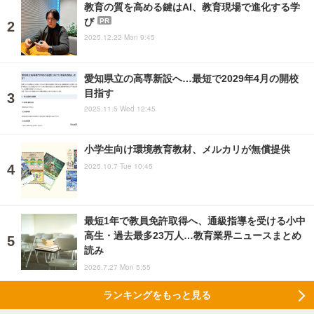
教育の質を高める鍵はAI、教育現場で進化する学
び
PR
2025.12.22 Mon 9:45
愛知県立の高専新設へ…最短で2029年4月の開校
目指す
2025.11.5 Wed 12:45
小学生向け環境教育教材、メルカリが無償提供
2025.10.7 Tue 10:45
最短1年で教員免許取得へ、通級指導を受ける小中
高生・過去最多23万人…教育業界ニュースまとめ
読み
2026.7.27 Mon 5:55
ランキングをもっと見る