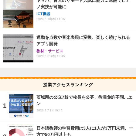
ヤマハ、音大のリモート入試に協力…遠隔でピア
ノ実技が可能に
ICT機器
2020.6.18(木) 14:15
運動を点数や音楽表現に変換、楽しく続けられる
アプリ開発
教材・サービス
2020.5.21(木) 15:45
授業アクセスランキング
茨城県の公立7校で校長を公募、教員免許不問…エ
ン
2026.8.7 Fri 19:15
日本語教師の学習費用は3人に1人が3万円未満、一
方で50万円以上も