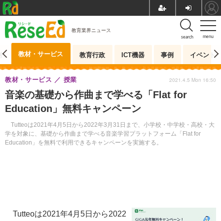
教育業界ニュース
menu
search
教材・サービス
測
教育行政
ICT機器
事例
イベント
教材・サービス
授業
2021.4.5 Mon 16:50
音楽の基礎から作曲まで学べる「Flat for
Education」無料キャンペーン
Tutteoは2021年4月5日から2022年3月31日まで、小学校・中学校・高校・大
学を対象に、基礎から作曲まで学べる音楽学習プラットフォーム「Flat for
Education」を無料で利用できるキャンペーンを実施する。
Tutteoは2021年4月5日から2022