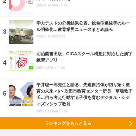
2026.8.10 Mon 16:15
学力テストの分析結果公表、総合型選抜等のルー
ル明確化…教育業界ニュースまとめ読み
2026.8.10 Mon 5:55
明治図書出版、GIGAスクール構想に対応した漢字
練習アプリ
2021.4.5 Mon 14:20
平井聡一郎先生と語る、先進自治体が切り拓く教
育の未来＜6＞吹田市教育センター所長 草場敦子
氏…自ら考え行動する子供を育むデジタル・シテ
ィズンシップ教育
2023.2.13 Mon 10:15
ランキングをもっと見る