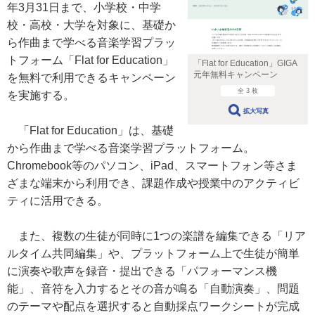
年3月31日まで、小学校・中学
校・高校・大学を対象に、基礎か
ら作曲まで学べる音楽学習プラッ
トフォーム「Flat for Education」
「Flat for Education」GIGA
元年無料キャンペーン
を無料で利用できるキャンペーン
全 3 枚
を実施する。
拡大写真
「Flat for Education」は、基礎
から作曲まで学べる音楽学習プラットフォーム。
Chromebook等のパソコン、iPad、スマートフォン等さま
ざまな端末から利用でき、課題作成や授業中のアクティビ
ティに活用できる。
また、複数の生徒が同時に1つの楽譜を編集できる「リア
ルタイム共同編集」や、プラットフォーム上で生徒が簡単
に演奏や歌声を録音・提出できる「パフォーマンス機
能」、音符を入力するとその音が鳴る「自動演奏」、問題
のテーマや配点を選択すると自動採点ワークシートが完成