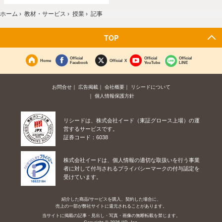
ホーム
›
教材・サービス
›
授業
›
記事
TOP
Official
Official
Official
Home
Official X
Facebook
YouTube
LINE
お問合せ
広告掲載
会社概要
リシードについて
個人情報保護方針
リシードは、株式会社イード（東証グロース上場）の運
営するサービスです。
証券コード：6038
株式会社イードは、個人情報の適切な取扱いを行う事業
者に対して付与されるプライバシーマークの付与認定を
受けています。
紹介した商品/サービスを購入、契約した場合に、
売上の一部が弊社サイトに還元されることがあります。
当サイトに掲載の記事・見出し・写真・画像の無断転載を禁じます。