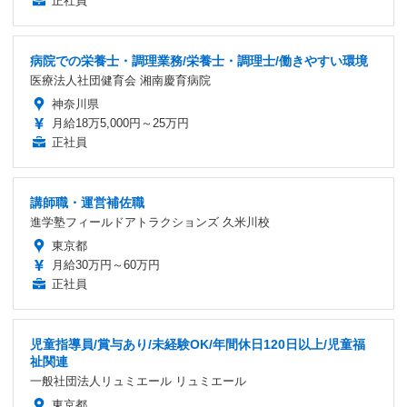
正社員
病院での栄養士・調理業務/栄養士・調理士/働きやすい環境
医療法人社団健育会 湘南慶育病院
神奈川県
月給18万5,000円～25万円
正社員
講師職・運営補佐職
進学塾フィールドアトラクションズ 久米川校
東京都
月給30万円～60万円
正社員
児童指導員/賞与あり/未経験OK/年間休日120日以上/児童福
祉関連
一般社団法人リュミエール リュミエール
東京都