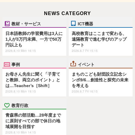
NEWS CATEGORY
教材・サービス
ICT機器
日本語教師の学習費用は3人に
高校教育はここまで変わる、
1人が3万円未満、一方で50万
遠隔教育で進む学びのアップ
円以上も
デート
2026.8.10 Mon 16:15
2026.8.7 Fri 15:15
事例
イベント
お母さん先生に聞く「子育て
まちのこども財団設立記念シ
と教師、両立のポイント」と
ンポ9/6…創造性と探究の未来
は…Teacher’s［Shift］
を考える
2026.8.10 Mon 19:15
2026.8.7 Fri 16:15
教育行政
青森県の部活動…28年度まで
に原則すべての部で休日の地
域展開を目指す
2026.8.10 Mon 14:15