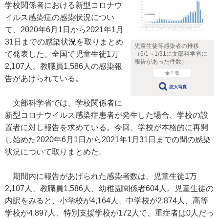
学校関係者における新型コロナウ
イルス感染症の感染状況につい
て、2020年6月1日から2021年1月
31日までの感染状況を取りまとめ
児童生徒等感染者の推移
て発表した。全国で児童生徒1万
（6/1～1/31に文部科学省に
報告があった件数）
2,107人、教職員1,586人の感染報
全 2 枚
告があげられている。
拡大写真
文部科学省では、学校関係者に
新型コロナウイルス感染症患者が発生した場合、学校の設
置者に対し報告を求めている。今回、学校が本格的に再開
し始めた2020年6月1日から2021年1月31日までの間の感染
状況について取りまとめた。
期間内に報告があげられた感染者数は、児童生徒1万
2,107人、教職員1,586人、幼稚園関係者604人。児童生徒の
内訳をみると、小学校が4,164人、中学校が2,874人、高等
学校が4,897人、特別支援学校が172人で、重症者は0人だっ