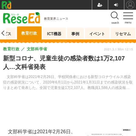
教育業界ニュース
menu
search
教育行政
ービス
ICT機器
事例
イベント
リセマム
教育行政
文部科学省
2021.3.1 Mon 12:15
新型コロナ、児童生徒の感染者数は1万2,107
人…文科省発表
文部科学省は2021年2月26日、学校関係者における新型コロナウイルス感染
症の感染状況について、2020年6月1日から2021年1月31日までの感染状況を取
りまとめて発表した。全国で児童生徒1万2,107人、教職員1,586人の感染報告
があげられている。
文部科学省は2021年2月26日、