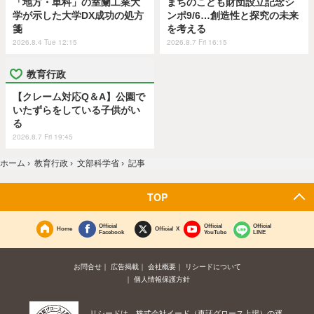
「地方・単科」の室蘭工業大
まちのこども財団設立記念シ
学が示した大学DX成功の処方
ンポ9/6…創造性と探究の未来
箋
を考える
2026.8.4 Tue 12:15
2026.8.7 Fri 16:15
教育行政
【クレーム対応Q＆A】公園で
いたずらをしている子供がい
る
2026.8.7 Fri 19:45
ホーム
›
教育行政
›
文部科学省
›
記事
TOP
Official
Official
Official
Home
Official X
Facebook
YouTube
LINE
お問合せ
広告掲載
会社概要
リシードについて
個人情報保護方針
リシードは、株式会社イード（東証グロース上場）の運