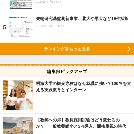
2026.8.7 Fri 14:45
先端研究基盤刷新事業、北大や早大など19件採択
2026.8.3 Mon 18:15
ランキングをもっと見る
編集部ピックアップ
明海大学の観光専攻はなぜ就職に強い？100％を支
える実践教育とインターン
【教師への扉】教員採用試験はどう変わるの
か？ 一般教養縮小とSPI導入、面接重視の時代