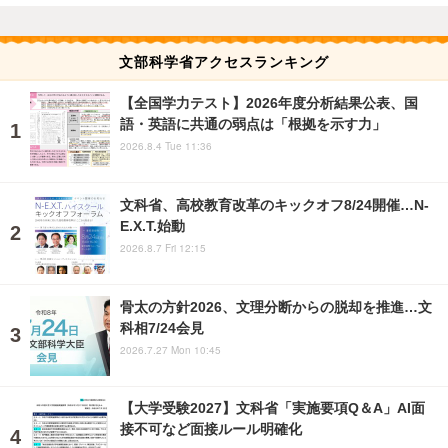
文部科学省アクセスランキング
【全国学力テスト】2026年度分析結果公表、国
語・英語に共通の弱点は「根拠を示す力」
2026.8.4 Tue 11:36
文科省、高校教育改革のキックオフ8/24開催…N-
E.X.T.始動
2026.8.7 Fri 12:15
骨太の方針2026、文理分断からの脱却を推進…文
科相7/24会見
2026.7.27 Mon 10:45
【大学受験2027】文科省「実施要項Q＆A」AI面
接不可など面接ルール明確化