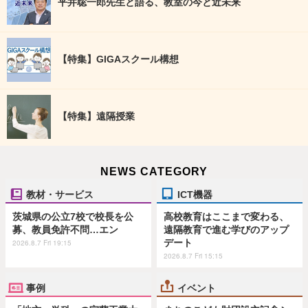
平井聡一郎先生と語る、教室の今と近未来
【特集】GIGAスクール構想
【特集】遠隔授業
NEWS CATEGORY
教材・サービス
ICT機器
茨城県の公立7校で校長を公
高校教育はここまで変わる、
募、教員免許不問…エン
遠隔教育で進む学びのアップ
デート
2026.8.7 Fri 19:15
2026.8.7 Fri 15:15
事例
イベント