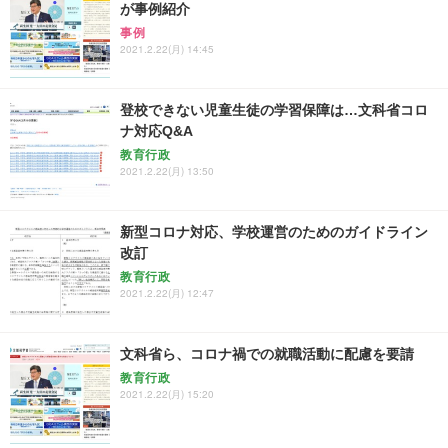
が事例紹介
事例
2021.2.22(月) 14:45
登校できない児童生徒の学習保障は…文科省コロ
ナ対応Q&A
教育行政
2021.2.22(月) 13:50
新型コロナ対応、学校運営のためのガイドライン
改訂
教育行政
2021.2.22(月) 12:47
文科省ら、コロナ禍での就職活動に配慮を要請
教育行政
2021.2.22(月) 15:20