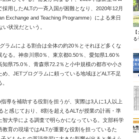
用したALTの一斉入国が困難となり、2020年12月
xchange and Teaching Programme）による来日
いない状況だという。
【
る
ログラムによる割合は全体の約20％とそれほど多くな
る。神奈川県0％、東京都0.50％、愛知県1.60％
県75.0％、青森県72.2％と小中規模の都市や小さ
め、JETプログラムに頼っている地域ほどALT不足
る。
指導を補助する役割を担うが、実際は3人に1人以上
ると感じており、8割を超えるALTが授業の計画・準
上智大学による調査で明らかになっている。文部科学
教育の現場ではALTが重要な役割を担っているた
、子どもたちの英語学習に大きな影響が出ると考えら