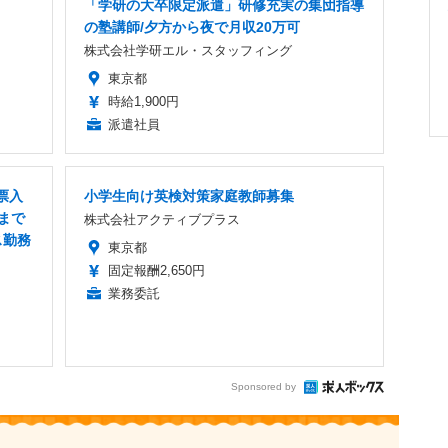
「学研の大卒限定派遣」研修充実の集団指導
の塾講師/夕方から夜で月収20万可
株式会社学研エル・スタッフィング
東京都
時給1,900円
派遣社員
票入
小学生向け英検対策家庭教師募集
まで
株式会社アクティブプラス
ス勤務
東京都
固定報酬2,650円
業務委託
Sponsored by