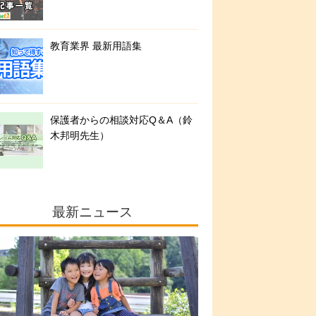
教育業界 最新用語集
保護者からの相談対応Q＆A（鈴
木邦明先生）
最新ニュース