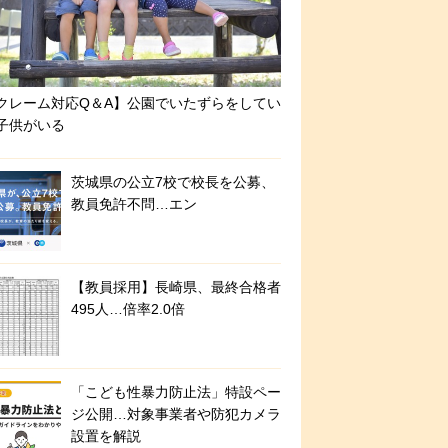
クレーム対応Q＆A】公園でいたずらをしてい
子供がいる
茨城県の公立7校で校長を公募、
教員免許不問…エン
【教員採用】長崎県、最終合格者
495人…倍率2.0倍
「こども性暴力防止法」特設ペー
ジ公開…対象事業者や防犯カメラ
設置を解説