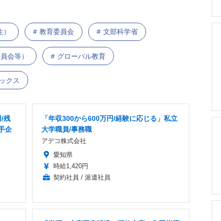
生）
教育委員会
文部科学省
委員会等）
グローバル教育
ピックス
/残
「年収300から600万円/経験に応じる」私立
手企
大学職員/事務職
アデコ株式会社
愛知県
時給1,420円
契約社員 / 派遣社員