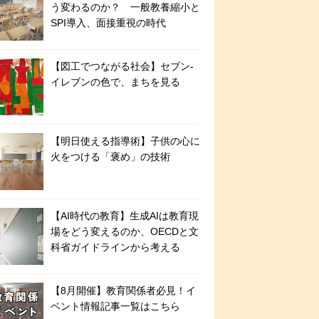
う変わるのか？ 一般教養縮小と
SPI導入、面接重視の時代
【図工でつながる社会】セブン‐
イレブンの色で、まちを見る
【明日使える指導術】子供の心に
火をつける「褒め」の技術
【AI時代の教育】生成AIは教育現
場をどう変えるのか、OECDと文
科省ガイドラインから考える
【8月開催】教育関係者必見！イ
ベント情報記事一覧はこちら