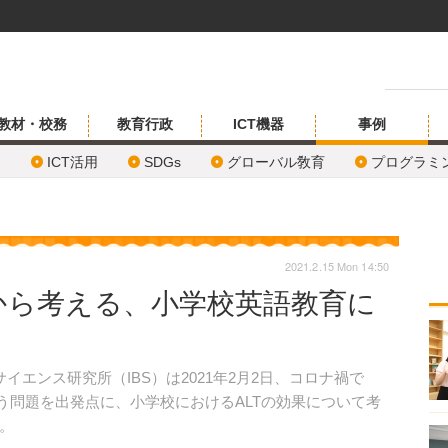
教材・校務
教育行政
ICT機器
事例
ICT活用
SDGs
グローバル敎育
プログラミ
2021.2.15 Mon 14:50
から考える、小学校英語教育に
エンス研究所（IBS）は2021年2月2日、コロナ禍で
う問題を出発点に、小学校におけるALTの効果について考
。