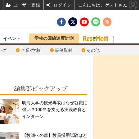
ユーザー登録
ログイン
こんにちは、ゲストさん
学校の回線速度計測
イベント
ング
企業×学校
事例取材
その他
編集部ピックアップ
明海大学の観光専攻はなぜ就職に
強い？100％を支える実践教育と
インターン
【教師への扉】教員採用試験はど