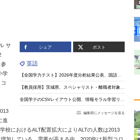
ル サ
シェア
ポスト
2
英語
に参
小学
【全国学力テスト】2026年度分析結果公表、国語・英語に共通の弱点は「根拠を示す力」
、コ
【教員採用】茨城県、スペシャリスト・離職者対象の特別選考…出願8/21まで
全国学テのCSVレイアウト公開、情報モラル学習リンク集…教育業界ニュースまとめ読み
13
編集部にメッセージを送る
に進
校におけるALT配置拡大によりALTの人数は2013
に増加している。需要が高まる中、2020年は新型コロ