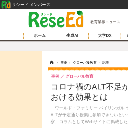
リシード メンバーズ
教育業界ニュース
ホーム
生成AI
大学DX
ホーム
›
事例
›
グローバル敎育
›
記事
事例
グローバル敎育
コロナ禍のALT不足
おける効果とは
ワールド・ファミリー バイリンガル サイ
ALTが予定通り授業に参加できないとい
察、コラムとしてWebサイトに掲載した