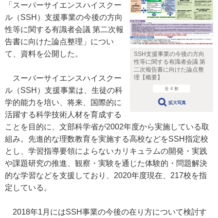
「スーパーサイエンスハイスクー
ル（SSH）支援事業の今後の方向
性等に関する有識者会議 第二次報
告書に向けた論点整理」につい
て、資料を公開した。
SSH支援事業の今後の方向
性等に関する有識者会議 第
二次報告書に向けた論点整
理【概要】
スーパーサイエンスハイスクー
全 4 枚
ル（SSH）支援事業は、生徒の科
学的能力を培い、将来、国際的に
拡大写真
活躍する科学技術人材を育成する
ことを目的に、文部科学省が2002年度から実施している取
組み。先進的な理数教育を実施する高校などをSSH指定校
とし、学習指導要領によらないカリキュラムの開発・実践
や課題研究の推進、観察・実験を通じた体験的・問題解決
的な学習などを支援しており、2020年度現在、217校を指
定している。
2018年1月にはSSH事業の今後の在り方について検討す