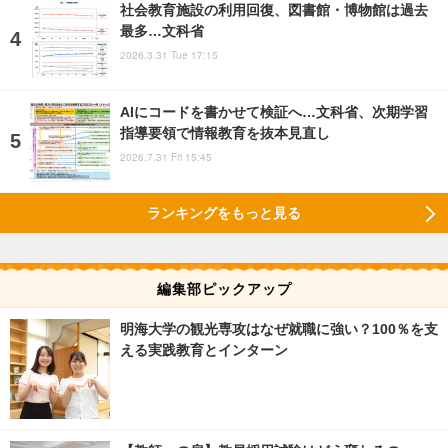
社会教育施設の利用回復、図書館・博物館は過去
最多…文科省
2026.3.31 Tue 17:15
AIにコードを書かせて検証へ…文科省、次期学習
指導要領で情報教育を抜本見直し
2026.7.31 Fri 15:45
ランキングをもっと見る
編集部ピックアップ
明海大学の観光専攻はなぜ就職に強い？100％を支
える実践教育とインターン