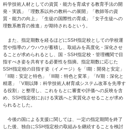
科学技術人材としての資質・能力を育成する教育手法の開
発・実践」「理数系以外の教科への展開」「教師等の資
質・能力の向上」「生徒の国際性の育成」「女子生徒への
理数系教育の推進」が期待されるという。
また、指定期数を経るほどにSSH指定校としての学校運
営や指導のノウハウが蓄積し、取組みを高度化・深化させ
ることが求められるとし、国・SSH指定校・管理機関で目
指すべき姿を共有する必要性を指摘。指定期数に応じた
SSH指定校の目指す姿（イメージ）を「I期：開発と安定」
「II期：安定と特色」「III期：特色と変革」「IV期：深化と
精選」「V期以降：科学技術人材育成システム改革を先導す
る役割」と整理し、これをもとに審査や評価への反映を含
め、SSH指定校における実践へと実質化させることが求め
られるとした。
今後の国による支援に関しては、一定の指定期間を終了
した後、独自にSSH指定校の取組みを継続することを検討