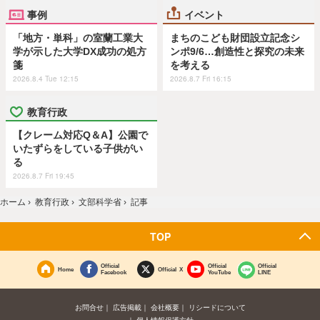
事例
イベント
「地方・単科」の室蘭工業大
まちのこども財団設立記念シ
学が示した大学DX成功の処方
ンポ9/6…創造性と探究の未来
箋
を考える
2026.8.4 Tue 12:15
2026.8.7 Fri 16:15
教育行政
【クレーム対応Q＆A】公園で
いたずらをしている子供がい
る
2026.8.7 Fri 19:45
ホーム
›
教育行政
›
文部科学省
›
記事
TOP
Official
Official
Official
Home
Official X
Facebook
YouTube
LINE
お問合せ
広告掲載
会社概要
リシードについて