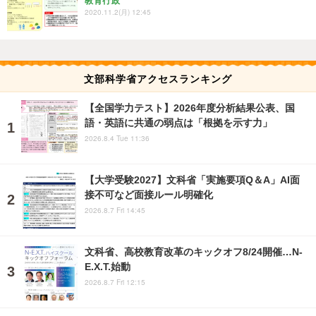
教育行政
2020.11.2(月) 12:45
文部科学省アクセスランキング
【全国学力テスト】2026年度分析結果公表、国
語・英語に共通の弱点は「根拠を示す力」
2026.8.4 Tue 11:36
【大学受験2027】文科省「実施要項Q＆A」AI面
接不可など面接ルール明確化
2026.8.7 Fri 14:45
文科省、高校教育改革のキックオフ8/24開催…N-
E.X.T.始動
2026.8.7 Fri 12:15