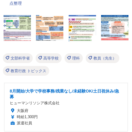
点整理
文部科学省
高等学校
理科
教員（先生）
教育行政 トピックス
8月開始/大学で学校事務/残業なし/未経験OK/土日祝休み/急
募
ヒューマンリソシア株式会社
大阪府
時給1,300円
派遣社員