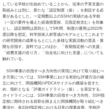
している学校が出始めていることから、従来の予算支援の
取組みとは別に、新たな「認定制度（仮）」を創設する必
要があるとした。一定期数以上のSSHの実績のある学校
（一定の要件を備えた経過措置校、元指定校含む）を対象
とし、認定期間は原則として5年間、制度の運用は2022年
度以降を想定。科学技術人材育成のモデルとしてこれまで
の研究開発の成果をもとにした多様な実践活動の普及・展
開を目指す。資料ではこのほか、「長期指定校への支援」
「経費支援の在り方」「自走化に向けた支援」についても
触れている。
SSH事業の目指すべき方向性の実現に向けて取り組むべ
き方策については、SSH事業における有効な評価方法の確
立に向けて、関係機関のPDCAサイクルの構築を促すた
め、指針となる「評価ガイドライン（仮）」を策定する。
ガイドラインには、SSH事業の目指すべき方向性、SSH指
定校に期待される役割を踏まえた関係機関が取り組むべき
事項や、各SSH指定校における日常の授業改善、学校評