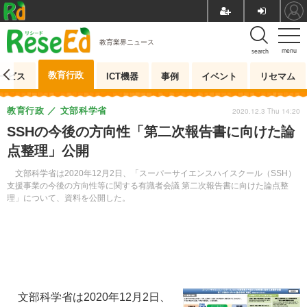
教育業界ニュース
menu
search
教育行政
ービス
ICT機器
事例
イベント
リセマム
教育行政
文部科学省
2020.12.3 Thu 14:20
SSHの今後の方向性「第二次報告書に向けた論
点整理」公開
文部科学省は2020年12月2日、「スーパーサイエンスハイスクール（SSH）
支援事業の今後の方向性等に関する有識者会議 第二次報告書に向けた論点整
理」について、資料を公開した。
文部科学省は2020年12月2日、