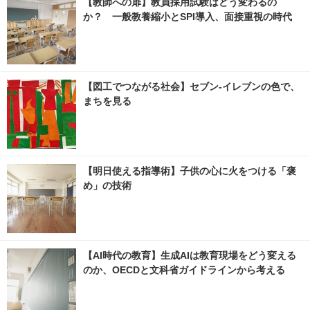
【教師への扉】教員採用試験はどう変わるの
か？ 一般教養縮小とSPI導入、面接重視の時代
【図工でつながる社会】セブン‐イレブンの色で、
まちを見る
【明日使える指導術】子供の心に火をつける「褒
め」の技術
【AI時代の教育】生成AIは教育現場をどう変える
のか、OECDと文科省ガイドラインから考える