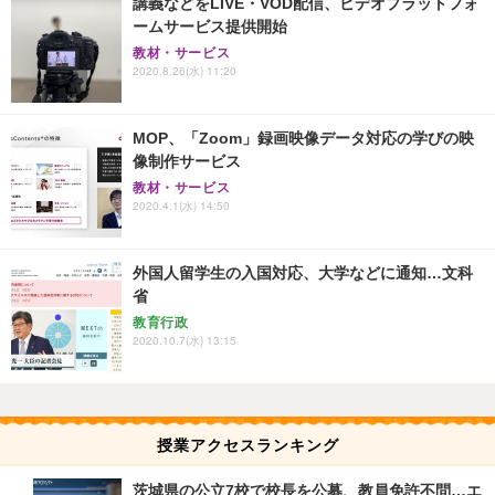
講義などをLIVE・VOD配信、ビデオプラットフォ
ームサービス提供開始
教材・サービス
2020.8.26(水) 11:20
MOP、「Zoom」録画映像データ対応の学びの映
像制作サービス
教材・サービス
2020.4.1(水) 14:50
外国人留学生の入国対応、大学などに通知…文科
省
教育行政
2020.10.7(水) 13:15
授業アクセスランキング
茨城県の公立7校で校長を公募、教員免許不問…エ