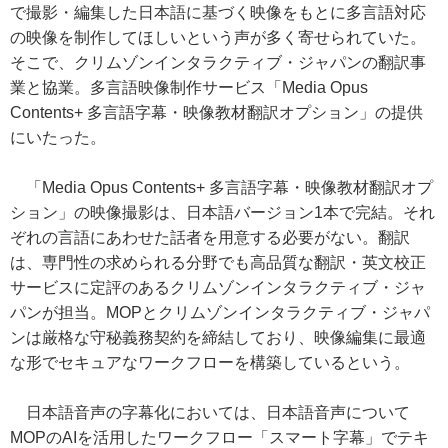
で撮影・編集した日本語に基づく映像をもとに多言語対応
の映像を制作してほしいという声が多く寄せられていた。
そこで、クリムゾンインタラクティブ・ジャパンの翻訳事
業と協業。多言語映像制作サービス「Media Opus
Contents+ 多言語字幕・映像教材翻訳オプション」の提供
にいたった。
「Media Opus Contents+ 多言語字幕・映像教材翻訳オプ
ション」の映像撮影は、日本語バージョン1本で完結。それ
ぞれの言語にあわせた話者を用意する必要がない。翻訳
は、専門性の求められる分野でも高品質な翻訳・英文校正
サービスに定評のあるクリムゾンインタラクティブ・ジャ
パンが担当。MOPとクリムゾンインタラクティブ・ジャパ
ンは厳格な守秘義務契約を締結しており、映像編集に最適
な形でセキュアなワークフローを構築しているという。
日本語音声の字幕化においては、日本語音声について
MOPのAIを活用したワークフロー「スマート字幕」でテキ