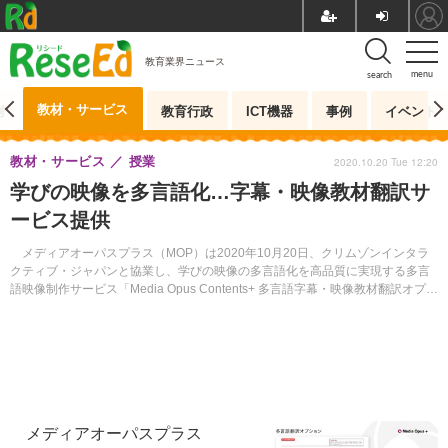
教育業界ニュース
menu
search
教材・サービス
測
教育行政
ICT機器
事例
イベント
教材・サービス
授業
2020.10.20 Tue 12:20
学びの映像を多言語化…字幕・映像教材翻訳サ
ービス提供
メディアオーパスプラス（MOP）は2020年10月20日、クリムゾンインタラ
クティブ・ジャパンと協業し、学びの映像の多言語化を高品質に実現する多言
語映像制作サービス「Media Opus Contents+ 多言語字幕・映像教材翻訳オプシ
ョン」の提供を開始した。
メディアオーパスプラス