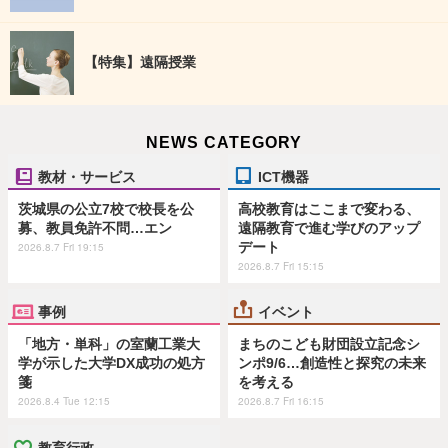
【特集】遠隔授業
NEWS CATEGORY
教材・サービス
ICT機器
茨城県の公立7校で校長を公
高校教育はここまで変わる、
募、教員免許不問…エン
遠隔教育で進む学びのアップ
デート
2026.8.7 Fri 19:15
2026.8.7 Fri 15:15
事例
イベント
「地方・単科」の室蘭工業大
まちのこども財団設立記念シ
学が示した大学DX成功の処方
ンポ9/6…創造性と探究の未来
箋
を考える
2026.8.4 Tue 12:15
2026.8.7 Fri 16:15
教育行政