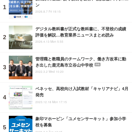
ン
2026.8.7 Fri 19:15
デジタル教科書が正式な教科書に、不登校の成績
評価を解説…教育業界ニュースまとめ読み
2026.4.13 Mon 5:55
管理職と教職員のチームワーク、働き方改革に動
き出した鹿児島市立谷山中学校
PR
2022.3.2 Wed 10:20
ベネッセ、高校向け入試教材「キャリアナビ」4月
発売
2023.12.18 Mon 17:15
象印マホービン「ユメセンサーキット」参加小学
校を募集