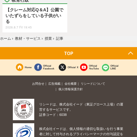
【クレーム対応Q＆A】公園で
いたずらをしている子供がい
る
2026.8.7 Fri 19:45
ホーム
›
教材・サービス
›
授業
›
記事
TOP
Official
Official
Official
Home
Official X
Facebook
YouTube
LINE
お問合せ
広告掲載
会社概要
リシードについて
個人情報保護方針
リシードは、株式会社イード（東証グロース上場）の運
営するサービスです。
証券コード：6038
株式会社イードは、個人情報の適切な取扱いを行う事業
者に対して付与されるプライバシーマークの付与認定を