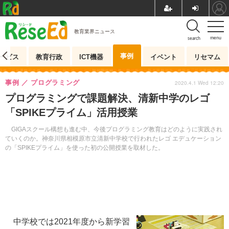
教育業界ニュース
menu
search
事例
ービス
教育行政
ICT機器
イベント
リセマム
事例
プログラミング
2020.4.1 Wed 12:20
プログラミングで課題解決、清新中学のレゴ
「SPIKEプライム」活用授業
GIGAスクール構想も進む中、今後プログラミング教育はどのように実践され
ていくのか。神奈川県相模原市立清新中学校で行われたレゴ エデュケーション
の「SPIKEプライム」を使った初の公開授業を取材した。
中学校では2021年度から新学習