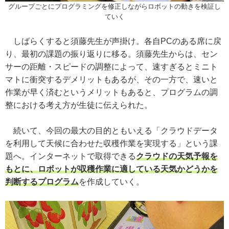
グループごとにプログラミングを修正しながらロボットの動きを検証し
ていく
しばらくすると須藤先生が声掛け。各自PCのある席に戻
り、最初の課題の振り返りに移る。須藤先生からは、セン
サーの距離・スピードの調整によって、速すぎるとミニト
マトに衝突するデメリットもあるが、その一方で、速いと
作業が早く済むというメリットもあると、プログラムの調
整における考え方が生徒に伝えられた。
続いて、今回の最大の目的ともいえる「クラウドデータ
を利用して天候に合わせた収穫作業を実現する」という課
題へ。インターネットで取得できる
クラウドの天気予報を
もとに、ロボットが収穫作業に適している天気かどうかを
判断するプログラム
を作成していく。