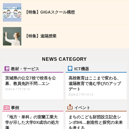
【特集】GIGAスクール構想
【特集】遠隔授業
NEWS CATEGORY
教材・サービス
ICT機器
茨城県の公立7校で校長を公
高校教育はここまで変わる、
募、教員免許不問…エン
遠隔教育で進む学びのアップ
デート
2026.8.7 Fri 19:15
2026.8.7 Fri 15:15
事例
イベント
「地方・単科」の室蘭工業大
まちのこども財団設立記念シ
学が示した大学DX成功の処方
ンポ9/6…創造性と探究の未来
箋
を考える