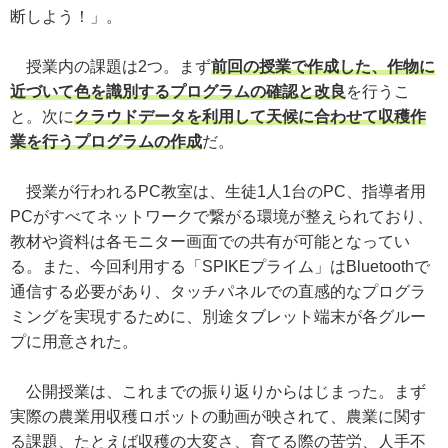
断しよう！」。
授業内の課題は2つ。まず
前回の授業で作成した、作物に
近づいて色を識別するプログラムの確認と改良
を行うこ
と。次に
クラウドデータを利用して天候に合わせて収穫作
業を行うプログラムの作成
だ。
授業が行われるPC教室は、生徒1人1台のPC、指導者用
PCがすべてネットワークで繋がる環境が整えられており、
教材や資料は各モニター画面での共有が可能となってい
る。また、今回利用する「SPIKEプライム」はBluetoothで
通信する必要があり、タッチパネルでの直感的なプログラ
ミングを実現するために、別途タブレット端末が各グルー
プに用意された。
公開授業は、これまでの振り返りからはじまった。まず
実際の農業用収穫ロボットの動画が映されて、農業に関す
る課題、たとえば収穫の大変さ、育てる際の苦労、人手不