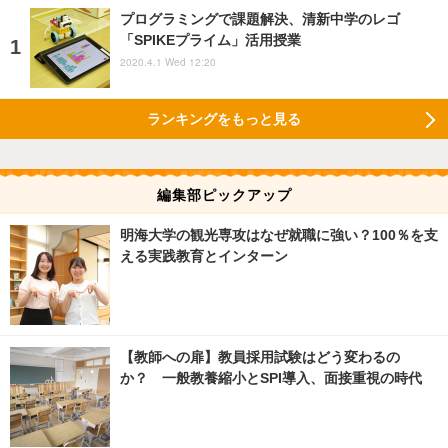
プログラミングで課題解決、清新中学のレゴ
「SPIKEプライム」活用授業
2020.4.1 Wed 12:20
ランキングをもっと見る
編集部ピックアップ
明海大学の観光専攻はなぜ就職に強い？100％を支
える実践教育とインターン
【教師への扉】教員採用試験はどう変わるの
か？ 一般教養縮小とSPI導入、面接重視の時代