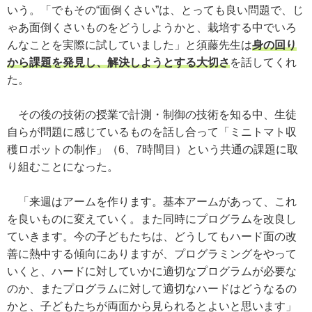
いう。「でもその“面倒くさい”は、とっても良い問題で、じ
ゃあ面倒くさいものをどうしようかと、栽培する中でいろ
んなことを実際に試していました」と須藤先生は
身の回り
から課題を発見し、解決しようとする大切さ
を話してくれ
た。
その後の技術の授業で計測・制御の技術を知る中、生徒
自らが問題に感じているものを話し合って「ミニトマト収
穫ロボットの制作」（6、7時間目）という共通の課題に取
り組むことになった。
「来週はアームを作ります。基本アームがあって、これ
を良いものに変えていく。また同時にプログラムを改良し
ていきます。今の子どもたちは、どうしてもハード面の改
善に熱中する傾向にありますが、プログラミングをやって
いくと、ハードに対していかに適切なプログラムが必要な
のか、またプログラムに対して適切なハードはどうなるの
かと、子どもたちが両面から見られるとよいと思います」