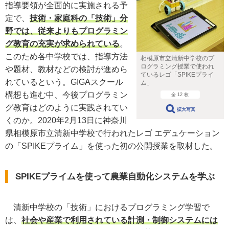
指導要領が全面的に実施される予
定で、
技術・家庭科の「技術」分
野では、従来よりもプログラミン
グ教育の充実が求められている
。
このため各中学校では、指導方法
相模原市立清新中学校のプ
ログラミング授業で使われ
や題材、教材などの検討が進めら
ているレゴ「SPIKEプライ
れているという。GIGAスクール
ム」
構想も進む中、今後プログラミン
全 12 枚
グ教育はどのように実践されてい
拡大写真
くのか。2020年2月13日に神奈川
県相模原市立清新中学校で行われたレゴ エデュケーション
の「SPIKEプライム」を使った初の公開授業を取材した。
SPIKEプライムを使って農業自動化システムを学ぶ
清新中学校の「技術」におけるプログラミング学習で
は、
社会や産業で利用されている計測・制御システムには