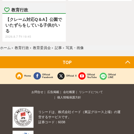
教育行政
【クレーム対応Q＆A】公園で
いたずらをしている子供がい
る
2026.8.7 Fri 19:45
ホーム
›
教育行政
›
教育委員会
›
記事
›
写真・画像
TOP
Official
Official
Official
Home
Official X
Facebook
YouTube
LINE
お問合せ
広告掲載
会社概要
リシードについて
個人情報保護方針
リシードは、株式会社イード（東証グロース上場）の運
営するサービスです。
証券コード：6038