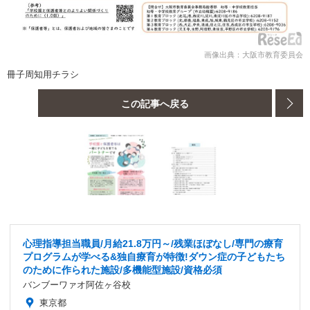
画像出典：大阪市教育委員会
冊子周知用チラシ
この記事へ戻る
心理指導担当職員/月給21.8万円～/残業ほぼなし/専門の療育
プログラムが学べる&独自療育が特徴!ダウン症の子どもたち
のために作られた施設/多機能型施設/資格必須
バンブーワァオ阿佐ヶ谷校
東京都