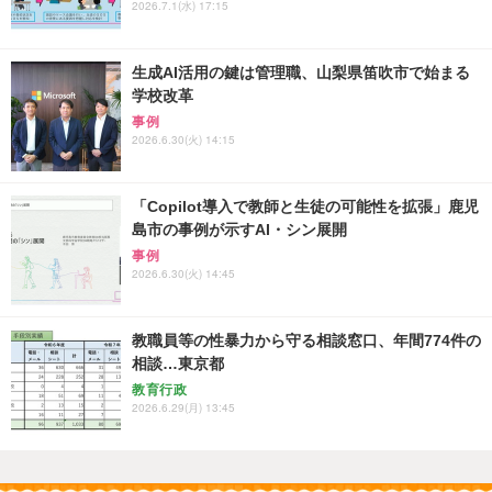
2026.7.1(水) 17:15
生成AI活用の鍵は管理職、山梨県笛吹市で始まる
学校改革
事例
2026.6.30(火) 14:15
「Copilot導入で教師と生徒の可能性を拡張」鹿児
島市の事例が示すAI・シン展開
事例
2026.6.30(火) 14:45
教職員等の性暴力から守る相談窓口、年間774件の
相談…東京都
教育行政
2026.6.29(月) 13:45