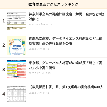
教育委員会アクセスランキング
神奈川県立高の再編計画改定、舞岡・金井など8校
対象に
2025.10.7 Tue 14:15
青森県立高校、データサイエンス科新設など…前
期実施計画の先行版案を公表
2026.8.7 Fri 15:45
東京都、グローバル人材育成の達成度「総じて高
い」小中高生調査
2025.5.23 Fri 15:15
【教員採用】香川県、第1次選考の実合格者639人
2026.8.7 Fri 11:45