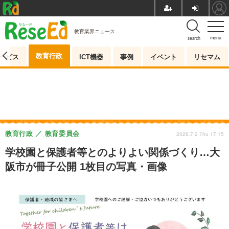
教育業界ニュース
menu
search
教育行政
ービス
ICT機器
事例
イベント
リセマム
教育行政
教育委員会
2026.7.2 Thu 17:15
学校園と保護者等とのよりよい関係づくり…大
阪市が冊子公開 1枚目の写真・画像