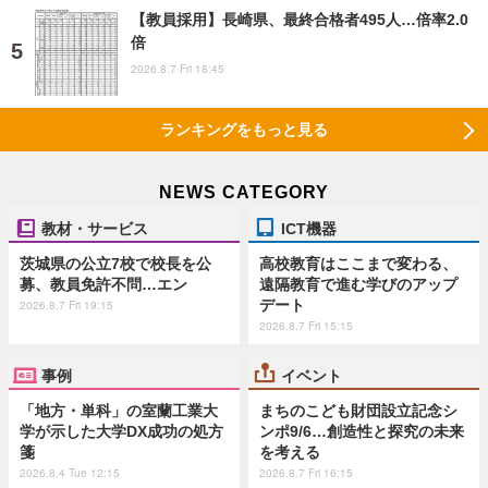
【教員採用】長崎県、最終合格者495人…倍率2.0
倍
2026.8.7 Fri 18:45
ランキングをもっと見る
NEWS CATEGORY
教材・サービス
ICT機器
茨城県の公立7校で校長を公
高校教育はここまで変わる、
募、教員免許不問…エン
遠隔教育で進む学びのアップ
デート
2026.8.7 Fri 19:15
2026.8.7 Fri 15:15
事例
イベント
「地方・単科」の室蘭工業大
まちのこども財団設立記念シ
学が示した大学DX成功の処方
ンポ9/6…創造性と探究の未来
箋
を考える
2026.8.4 Tue 12:15
2026.8.7 Fri 16:15