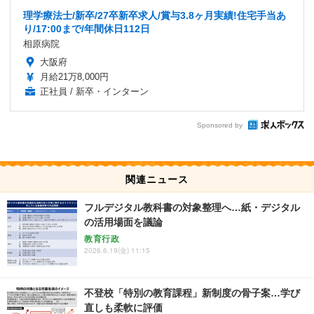
理学療法士/新卒/27卒新卒求人/賞与3.8ヶ月実績!住宅手当あ
り/17:00まで/年間休日112日
相原病院
大阪府
月給21万8,000円
正社員 / 新卒・インターン
Sponsored by
関連ニュース
フルデジタル教科書の対象整理へ…紙・デジタル
の活用場面を議論
教育行政
2026.6.19(金) 11:15
不登校「特別の教育課程」新制度の骨子案…学び
直しも柔軟に評価