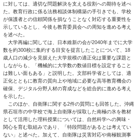
に対しては、適切な問題解決を支える役割への期待を述べ
た。教育行政に係る法務相談体制構築の手引きでも、学校
が保護者との信頼関係を損なうことなく対応する重要性を
示しているとし、今後も教育委員会への周知を進める考え
を述べた。
大学再編に関しては、日本維新の会が2040年までに大学
数を約300校に集約する目安を提言したことについて、18
歳人口の減少を見据えた大学規模の適正化は重要な課題と
しながらも、「機械的に大学数の数値目標を設定すること
は難しい面もある」と説明した。文部科学省としては、適
正化とともに教育の質向上や地域に必要な高等教育機会の
確保、デジタル分野人材の育成などを総合的に進める考え
を示した。
このほか、自衛隊に関する2件の質問にも回答した。沖縄
県石垣市の中学校で海上自衛隊が採取した南極の氷を教材
として活用した理科授業については、自然科学への興味・
関心を育む取組みであり、「特段問題があるとは考えてい
ない」と述べた。加えて、自衛隊は災害対応や南極観測事