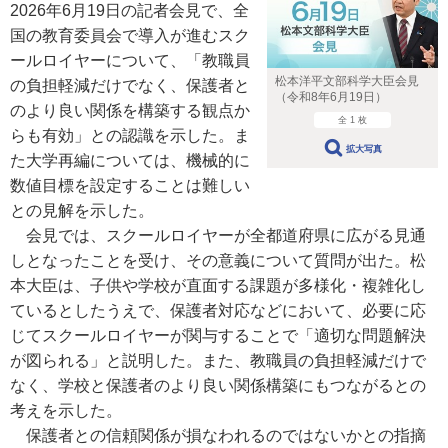
2026年6月19日の記者会見で、全
国の教育委員会で導入が進むスク
ールロイヤーについて、「教職員
松本洋平文部科学大臣会見
の負担軽減だけでなく、保護者と
（令和8年6月19日）
のより良い関係を構築する観点か
全 1 枚
らも有効」との認識を示した。ま
拡大写真
た大学再編については、機械的に
数値目標を設定することは難しい
との見解を示した。
会見では、スクールロイヤーが全都道府県に広がる見通
しとなったことを受け、その意義について質問が出た。松
本大臣は、子供や学校が直面する課題が多様化・複雑化し
ているとしたうえで、保護者対応などにおいて、必要に応
じてスクールロイヤーが関与することで「適切な問題解決
が図られる」と説明した。また、教職員の負担軽減だけで
なく、学校と保護者のより良い関係構築にもつながるとの
考えを示した。
保護者との信頼関係が損なわれるのではないかとの指摘