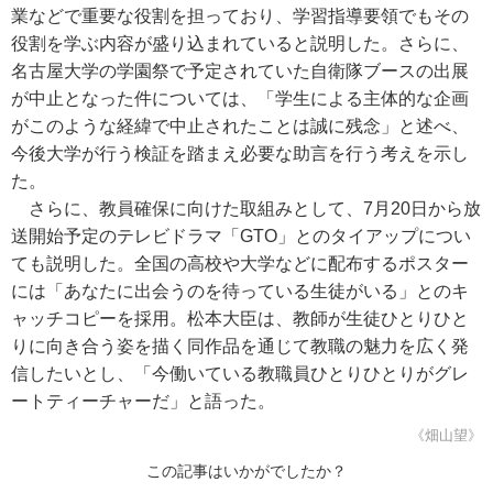
業などで重要な役割を担っており、学習指導要領でもその
役割を学ぶ内容が盛り込まれていると説明した。さらに、
名古屋大学の学園祭で予定されていた自衛隊ブースの出展
が中止となった件については、「学生による主体的な企画
がこのような経緯で中止されたことは誠に残念」と述べ、
今後大学が行う検証を踏まえ必要な助言を行う考えを示し
た。
さらに、教員確保に向けた取組みとして、7月20日から放
送開始予定のテレビドラマ「GTO」とのタイアップについ
ても説明した。全国の高校や大学などに配布するポスター
には「あなたに出会うのを待っている生徒がいる」とのキ
ャッチコピーを採用。松本大臣は、教師が生徒ひとりひと
りに向き合う姿を描く同作品を通じて教職の魅力を広く発
信したいとし、「今働いている教職員ひとりひとりがグレ
ートティーチャーだ」と語った。
《畑山望》
この記事はいかがでしたか？