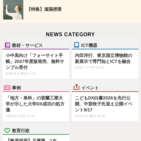
【特集】遠隔授業
NEWS CATEGORY
教材・サービス
ICT機器
小中高向け「フォーサイト手
内田洋行、東京国立博物館の
帳」2027年度版発売、無料サ
新展示で専門知とICTを融合
ンプル受付
2026.7.17 Fri 13:15
2026.8.5 Wed 17:15
事例
イベント
「地方・単科」の室蘭工業大
こどもDX白書2026を先行公
学が示した大学DX成功の処方
開、中室牧子氏迎え公開イベ
箋
ント9/17
2026.8.4 Tue 12:15
2026.8.5 Wed 18:45
教育行政
【教員採用】兵庫県、1次