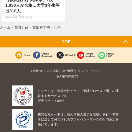
1,990人が合格…大学3年生等
は316人
2026.8.6 Thu 13:45
ホーム
›
教育行政
›
文部科学省
›
記事
TOP
Official
Official
Official
Home
Official X
Facebook
YouTube
LINE
お問合せ
広告掲載
会社概要
リシードについて
個人情報保護方針
リシードは、株式会社イード（東証グロース上場）の運
営するサービスです。
証券コード：6038
株式会社イードは、個人情報の適切な取扱いを行う事業
者に対して付与されるプライバシーマークの付与認定を
受けています。