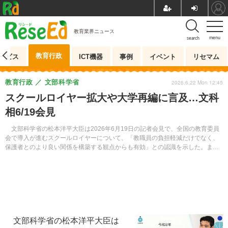
教育業界ニュース
menu
search
教育行政
ービス
ICT機器
事例
イベント
リセマム
教育行政
文部科学省
2026.6.22 Mon 12:45
スクールロイヤー拡大や大学再編に言及…文科
相6/19会見
文部科学省の松本洋平大臣は2026年6月19日の記者会見で、全国の教育委員
会で導入が進むスクールロイヤーについて、「教職員の負担軽減だけでなく、
保護者とのより良い関係を構築する観点からも有効」との認識を示した。また
大学再編については、機械的に数値目標を設定することは難しいとの見解を示
した。
文部科学省の松本洋平大臣は