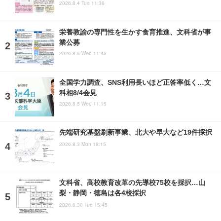
2026.8.4 Tue 11:36
栄養教諭の専門性を生かす食育推進、文科省が事
業公募
2026.8.5 Wed 11:45
全国学力調査、SNS利用長いほど正答率低く…文
科相8/4会見
2026.8.5 Wed 11:15
先端研究基盤刷新事業、北大や早大など19件採択
2026.8.3 Mon 18:15
文科省、高校教育改革の先導校75校を採択…山
梨・静岡・徳島は各4校採択
2026.6.30 Tue 15:45