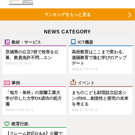
ランキングをもっと見る
NEWS CATEGORY
教材・サービス
ICT機器
茨城県の公立7校で校長を公
高校教育はここまで変わる、
募、教員免許不問…エン
遠隔教育で進む学びのアップ
デート
2026.8.7 Fri 19:15
2026.8.7 Fri 15:15
事例
イベント
「地方・単科」の室蘭工業大
まちのこども財団設立記念シ
学が示した大学DX成功の処方
ンポ9/6…創造性と探究の未来
箋
を考える
2026.8.4 Tue 12:15
2026.8.7 Fri 16:15
教育行政
【クレーム対応Q＆A】公園で