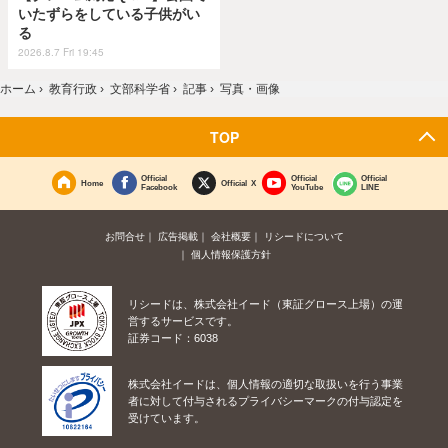
いたずらをしている子供がい
る
2026.8.7 Fri 19:45
ホーム
›
教育行政
›
文部科学省
›
記事
›
写真・画像
TOP
Official
Official
Official
Home
Official X
Facebook
YouTube
LINE
お問合せ
広告掲載
会社概要
リシードについて
個人情報保護方針
リシードは、株式会社イード（東証グロース上場）の運
営するサービスです。
証券コード：6038
株式会社イードは、個人情報の適切な取扱いを行う事業
者に対して付与されるプライバシーマークの付与認定を
受けています。