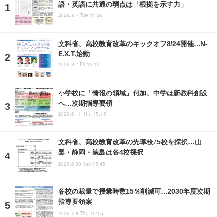
語・英語に共通の弱点は「根拠を示す力」
2026.8.4 Tue 11:36
文科省、高校教育改革のキックオフ8/24開催…N-
E.X.T.始動
2026.8.7 Fri 12:15
小学校に「情報の領域」付加、中学は新教科創設
へ…次期指導要領
2026.6.11 Thu 15:15
文科省、高校教育改革の先導校75校を採択…山
梨・静岡・徳島は各4校採択
2026.6.30 Tue 15:45
各校の裁量で授業時数15％削減可…2030年度次期
指導要領案
2026.7.9 Thu 15:15