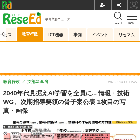
教育業界ニュース
menu
search
教育行政
ービス
ICT機器
事例
イベント
リセマム
教育行政
文部科学省
2026.6.26 Fri 11:45
2040年代見据えAI学習を全員に…情報・技術
WG、次期指導要領の骨子案公表 1枚目の写
真・画像