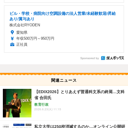
ビル・学校・病院向け空調設備の法人営業/未経験歓迎/昇給
あり/賞与あり
株式会社RYODEN
愛知県
年収500万円～950万円
正社員
Sponsored by
関連ニュース
【EDIX2026】とりあえず普通科文系の終焉…文科
省 合田氏
教育行政
2026.6.23(火) 11:15
私立大学は250校消滅するのか…オンライン公開研