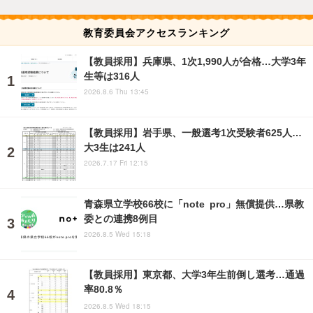
教育委員会アクセスランキング
【教員採用】兵庫県、1次1,990人が合格…大学3年
生等は316人
2026.8.6 Thu 13:45
【教員採用】岩手県、一般選考1次受験者625人…
大3生は241人
2026.7.17 Fri 12:15
青森県立学校66校に「note pro」無償提供…県教
委との連携8例目
2026.8.5 Wed 15:18
【教員採用】東京都、大学3年生前倒し選考…通過
率80.8％
2026.8.5 Wed 18:15