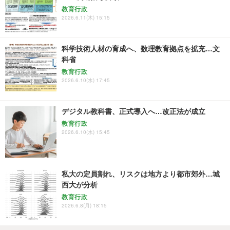
教育行政
2026.6.11(木) 15:15
科学技術人材の育成へ、数理教育拠点を拡充…文
科省
教育行政
2026.6.10(水) 17:45
デジタル教科書、正式導入へ…改正法が成立
教育行政
2026.6.10(水) 15:45
私大の定員割れ、リスクは地方より都市郊外…城
西大が分析
教育行政
2026.6.8(月) 18:15