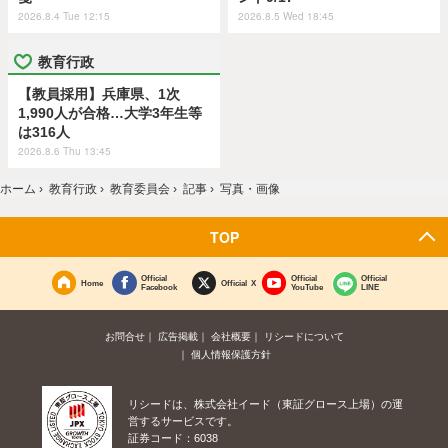
2026.8.4 Tue 12:15
2026.8.5 Wed 18:45
教育行政
【教員採用】兵庫県、1次
1,990人が合格…大学3年生等
は316人
2026.8.6 Thu 13:45
ホーム
›
教育行政
›
教育委員会
›
記事
›
写真・画像
TOP
Official
Official
Official
Home
Official X
Facebook
YouTube
LINE
お問合せ
広告掲載
会社概要
リシードについて
個人情報保護方針
リシードは、株式会社イード（東証グロース上場）の運
営するサービスです。
証券コード：6038