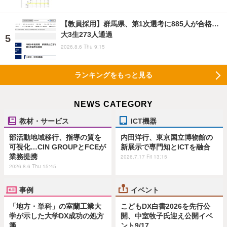
【教員採用】群馬県、第1次選考に885人が合格…
大3生273人通過
2026.8.6 Thu 9:15
ランキングをもっと見る
NEWS CATEGORY
教材・サービス
ICT機器
部活動地域移行、指導の質を
内田洋行、東京国立博物館の
可視化…CIN GROUPとFCEが
新展示で専門知とICTを融合
業務提携
2026.7.17 Fri 13:15
2026.8.6 Thu 15:45
事例
イベント
「地方・単科」の室蘭工業大
こどもDX白書2026を先行公
学が示した大学DX成功の処方
開、中室牧子氏迎え公開イベ
箋
ント9/17