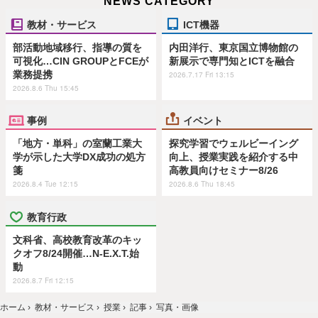
NEWS CATEGORY
教材・サービス
ICT機器
部活動地域移行、指導の質を
内田洋行、東京国立博物館の
可視化…CIN GROUPとFCEが
新展示で専門知とICTを融合
業務提携
2026.7.17 Fri 13:15
2026.8.6 Thu 15:45
事例
イベント
「地方・単科」の室蘭工業大
探究学習でウェルビーイング
学が示した大学DX成功の処方
向上、授業実践を紹介する中
箋
高教員向けセミナー8/26
2026.8.4 Tue 12:15
2026.8.6 Thu 18:45
教育行政
文科省、高校教育改革のキッ
クオフ8/24開催…N-E.X.T.始
動
2026.8.7 Fri 12:15
ホーム
›
教材・サービス
›
授業
›
記事
›
写真・画像