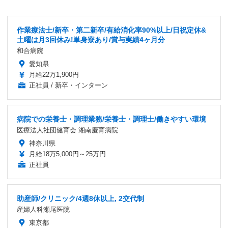
作業療法士/新卒・第二新卒/有給消化率90%以上/日祝定休&
土曜は月3回休み!単身寮あり/賞与実績4ヶ月分
和合病院
愛知県
月給22万1,900円
正社員 / 新卒・インターン
病院での栄養士・調理業務/栄養士・調理士/働きやすい環境
医療法人社団健育会 湘南慶育病院
神奈川県
月給18万5,000円～25万円
正社員
助産師/クリニック/4週8休以上, 2交代制
産婦人科瀬尾医院
東京都