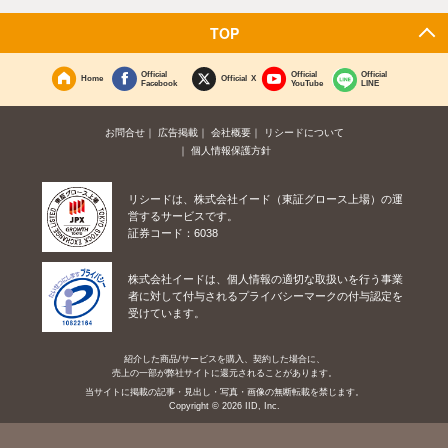
TOP
Official
Official
Official
Home
Official X
Facebook
YouTube
LINE
お問合せ
広告掲載
会社概要
リシードについて
個人情報保護方針
リシードは、株式会社イード（東証グロース上場）の運
営するサービスです。
証券コード：6038
株式会社イードは、個人情報の適切な取扱いを行う事業
者に対して付与されるプライバシーマークの付与認定を
受けています。
紹介した商品/サービスを購入、契約した場合に、
売上の一部が弊社サイトに還元されることがあります。
当サイトに掲載の記事・見出し・写真・画像の無断転載を禁じます。
Copyright © 2026 IID, Inc.