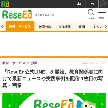
教育業界ニュース
menu
search
教材・サービス
測
教育行政
ICT機器
事例
イベント
教材・サービス
授業
2026.5.19 Tue 17:15
「ReseEd公式LINE」を開設、教育関係者に向
けて最新ニュースや実践事例を配信 1枚目の写
真・画像