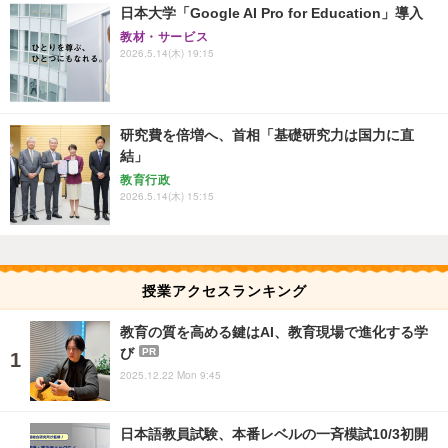
日本大学「Google AI Pro for Education」導入
教材・サービス
2026.5.14(木) 19:15
研究費を倍増へ、首相「基礎研究力は国力に直
結」
教育行政
2026.5.14(木) 15:15
授業アクセスランキング
教育の質を高める鍵はAI、教育現場で進化する学
び
PR
2025.12.22 Mon 9:45
日本語教員試験、本番レベルの一斉模試10/3初開