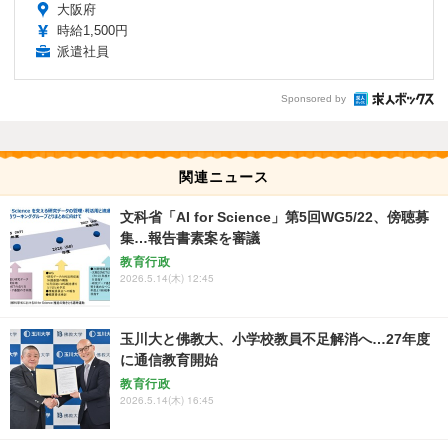
大阪府
時給1,500円
派遣社員
Sponsored by
関連ニュース
文科省「AI for Science」第5回WG5/22、傍聴募
集…報告書素案を審議
教育行政
2026.5.14(木) 12:45
玉川大と佛教大、小学校教員不足解消へ…27年度
に通信教育開始
教育行政
2026.5.14(木) 16:45