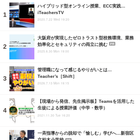
ハイブリッド型オンライン授業、ECC実践…
iTeachersTV
2020.7.22 Wed 19:20
大阪府が実現したゼロトラスト型校務環境、業務
効率化とセキュリティの両立に挑む
PR
2025.6.30 Mon 19:00
管理職になって感じるやりがいとは…
Teacher’s［Shift］
2026.7.13 Mon 19:15
【現場から発信、先生掲示板】Teamsを活用した
生徒による授業評価（中学・数学）
2021.11.30 Tue 16:20
一斉指導からの脱却で「愉しむ」学びへ…新宿区
立柏木小学校