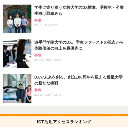
学生に寄り添う立教大学のDX推進、受験生・卒業
生向け取組みも
事例
2025.7.4(金) 10:15
追手門学院大学のDX、学生ファーストの視点から
体験価値の向上を最優先に
事例
2025.5.29(木) 10:15
DXで未来を創る、創立100周年を迎える近畿大学
の新たな挑戦
事例
2025.7.15(火) 12:45
ICT活用アクセスランキング