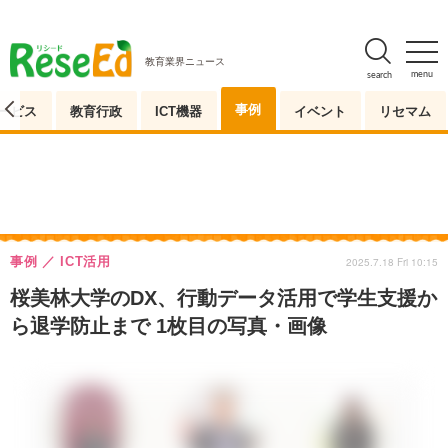
教育業界ニュース
menu
search
事例
ービス
教育行政
ICT機器
イベント
リセマム
事例
ICT活用
2025.7.18 Fri 10:15
桜美林大学のDX、行動データ活用で学生支援か
ら退学防止まで 1枚目の写真・画像