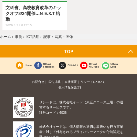
文科省、高校教育改革のキッ
クオフ8/24開催…N-E.X.T.始
動
2026.8.7 Fri 12:15
ホーム
›
事例
›
ICT活用
›
記事
›
写真・画像
TOP
Official
Official
Official
Home
Official X
Facebook
YouTube
LINE
お問合せ
広告掲載
会社概要
リシードについて
個人情報保護方針
リシードは、株式会社イード（東証グロース上場）の運
営するサービスです。
証券コード：6038
株式会社イードは、個人情報の適切な取扱いを行う事業
者に対して付与されるプライバシーマークの付与認定を