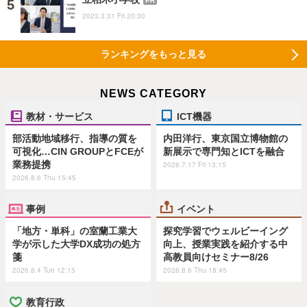
PR
2023.3.31 Fri 20:30
ランキングをもっと見る
NEWS CATEGORY
教材・サービス
ICT機器
部活動地域移行、指導の質を
内田洋行、東京国立博物館の
可視化…CIN GROUPとFCEが
新展示で専門知とICTを融合
業務提携
2026.7.17 Fri 13:15
2026.8.6 Thu 15:45
事例
イベント
「地方・単科」の室蘭工業大
探究学習でウェルビーイング
学が示した大学DX成功の処方
向上、授業実践を紹介する中
箋
高教員向けセミナー8/26
2026.8.4 Tue 12:15
2026.8.6 Thu 18:45
教育行政