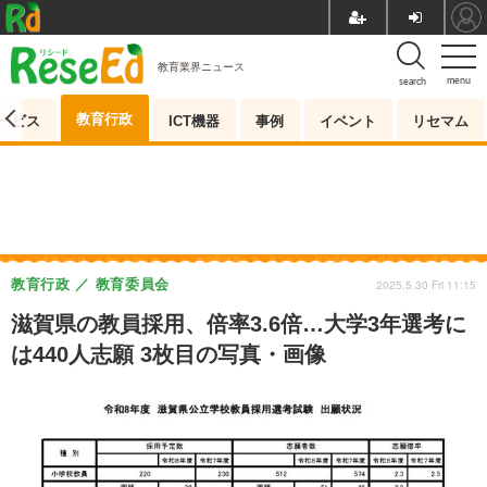
教育業界ニュース
menu
search
教育行政
ービス
ICT機器
事例
イベント
リセマム
教育行政
教育委員会
2025.5.30 Fri 11:15
滋賀県の教員採用、倍率3.6倍…大学3年選考に
は440人志願 3枚目の写真・画像