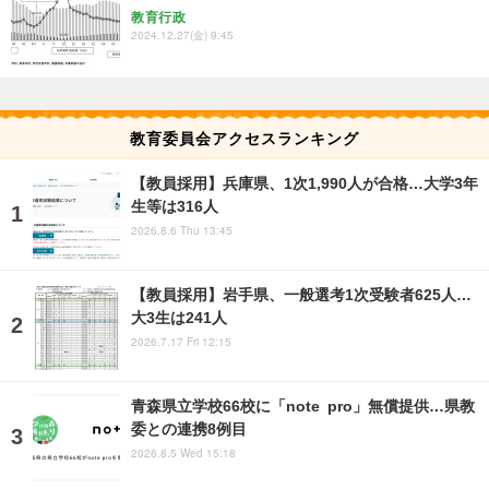
教育行政
2024.12.27(金) 9:45
教育委員会アクセスランキング
【教員採用】兵庫県、1次1,990人が合格…大学3年
生等は316人
2026.8.6 Thu 13:45
【教員採用】岩手県、一般選考1次受験者625人…
大3生は241人
2026.7.17 Fri 12:15
青森県立学校66校に「note pro」無償提供…県教
委との連携8例目
2026.8.5 Wed 15:18