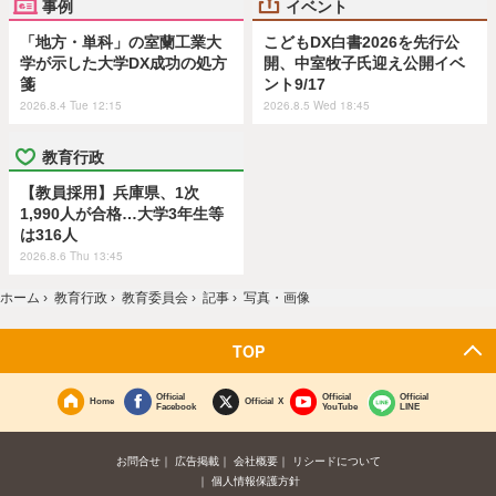
事例
イベント
「地方・単科」の室蘭工業大
こどもDX白書2026を先行公
学が示した大学DX成功の処方
開、中室牧子氏迎え公開イベ
箋
ント9/17
2026.8.4 Tue 12:15
2026.8.5 Wed 18:45
教育行政
【教員採用】兵庫県、1次
1,990人が合格…大学3年生等
は316人
2026.8.6 Thu 13:45
ホーム
›
教育行政
›
教育委員会
›
記事
›
写真・画像
TOP
Official
Official
Official
Home
Official X
Facebook
YouTube
LINE
お問合せ
広告掲載
会社概要
リシードについて
個人情報保護方針