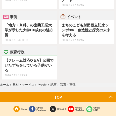
2026.8.7 Fri 15:15
事例
イベント
「地方・単科」の室蘭工業大
まちのこども財団設立記念シ
学が示した大学DX成功の処方
ンポ9/6…創造性と探究の未来
箋
を考える
2026.8.4 Tue 12:15
2026.8.7 Fri 16:15
教育行政
【クレーム対応Q＆A】公園で
いたずらをしている子供がい
る
2026.8.7 Fri 19:45
ホーム
›
教材・サービス
›
その他
›
記事
›
写真・画像
TOP
Official
Official
Official
Home
Official X
Facebook
YouTube
LINE