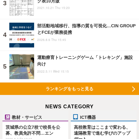
グ表10月版
2021.10.21 Thu 15:20
部活動地域移行、指導の質を可視化…CIN GROUP
とFCEが業務提携
2026.8.6 Thu 15:45
運動療育トレーニングゲーム「トレキング」施設
向け
2022.5.11 Wed 15:15
ランキングをもっと見る
NEWS CATEGORY
教材・サービス
ICT機器
茨城県の公立7校で校長を公
高校教育はここまで変わる、
募、教員免許不問…エン
遠隔教育で進む学びのアップ
デート
2026.8.7 Fri 19:15