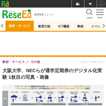
教育業界ニュース
menu
search
教材・サービス
測
教育行政
ICT機器
事例
イベント
教材・サービス
その他
2025.5.7 Wed 14:45
大阪大学、NECらが通学定期券のデジタル化実
験 1枚目の写真・画像